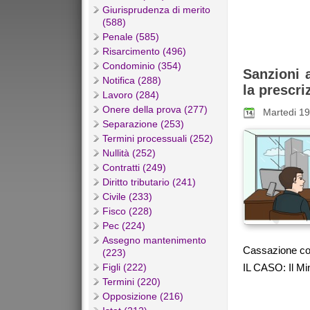
Giurisprudenza di merito
(588)
Penale (585)
Risarcimento (496)
Condominio (354)
Sanzioni a
Notifica (288)
la prescri
Lavoro (284)
Onere della prova (277)
Martedi 1
Separazione (253)
Termini processuali (252)
Nullità (252)
Contratti (249)
Diritto tributario (241)
Civile (233)
Fisco (228)
Pec (224)
Assegno mantenimento
Cassazione con
(223)
Figli (222)
IL CASO: Il Mi
Termini (220)
Opposizione (216)