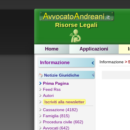
Risorse Legali
Home
Applicazioni
Informazione
Informazione
Notizie Giuridiche
Prima Pagina
Feed Rss
Autori
Iscriviti alla newsletter
Cassazione (4182)
Famiglia (815)
Procedura civile (662)
Avvocati (642)