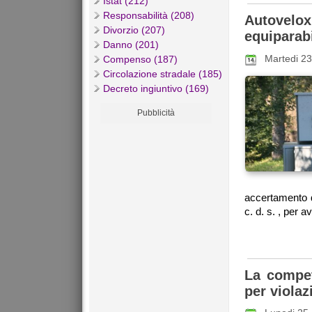
Istat (212)
Responsabilità (208)
Autovelo
Divorzio (207)
equiparab
Danno (201)
Martedi 23
Compenso (187)
Circolazione stradale (185)
Decreto ingiuntivo (169)
Pubblicità
accertamento de
c. d. s. , per a
La compet
per violaz