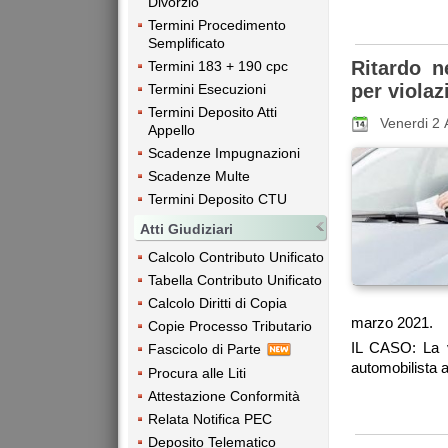
Divorzio
Termini Procedimento
Semplificato
Ritardo n
Termini 183 + 190 cpc
per violaz
Termini Esecuzioni
Termini Deposito Atti
Venerdi 2 
Appello
Scadenze Impugnazioni
Scadenze Multe
Termini Deposito CTU
Atti Giudiziari
Calcolo Contributo Unificato
Tabella Contributo Unificato
Calcolo Diritti di Copia
marzo 2021.
Copie Processo Tributario
IL CASO: La v
Fascicolo di Parte
automobilista a
Procura alle Liti
Attestazione Conformità
Relata Notifica PEC
Deposito Telematico