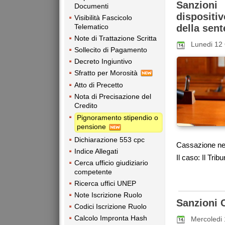
Sanzioni
Documenti
dispositi
Visibilità Fascicolo
Telematico
della sen
Note di Trattazione Scritta
Lunedi 12
Sollecito di Pagamento
Decreto Ingiuntivo
Sfratto per Morosità
Atto di Precetto
Nota di Precisazione del
Credito
Pignoramento stipendio o
pensione
Dichiarazione 553 cpc
Cassazione nel
Indice Allegati
Il caso: Il Trib
Cerca ufficio giudiziario
competente
Ricerca uffici UNEP
Note Iscrizione Ruolo
Sanzioni C
Codici Iscrizione Ruolo
Calcolo Impronta Hash
Mercoledi