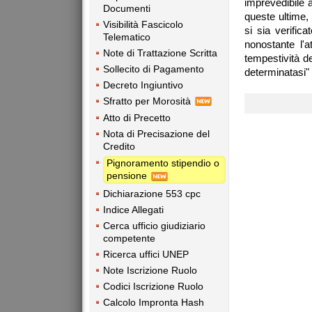
imprevedibile a
Documenti
queste ultime, 
Visibilità Fascicolo
si sia verific
Telematico
nonostante l'at
Note di Trattazione Scritta
tempestività de
Sollecito di Pagamento
determinatasi"
Decreto Ingiuntivo
Sfratto per Morosità
Atto di Precetto
Nota di Precisazione del
Credito
Pignoramento stipendio o
pensione
Dichiarazione 553 cpc
Indice Allegati
Cerca ufficio giudiziario
competente
Ricerca uffici UNEP
Note Iscrizione Ruolo
Codici Iscrizione Ruolo
Calcolo Impronta Hash