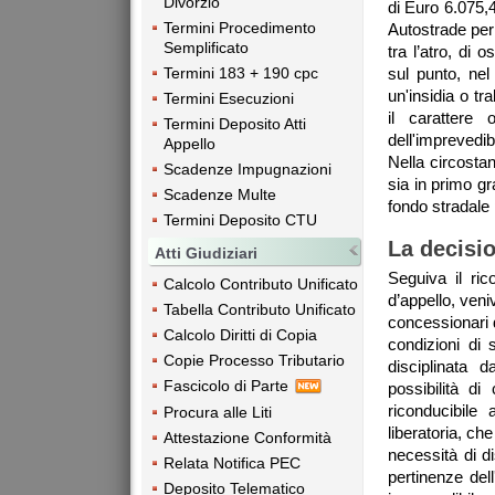
Divorzio
di Euro 6.075,
Termini Procedimento
Autostrade per 
Semplificato
tra l’atro, di
sul punto, nel
Termini 183 + 190 cpc
un'insidia o tr
Termini Esecuzioni
il carattere 
Termini Deposito Atti
dell'imprevedib
Appello
Nella circostan
Scadenze Impugnazioni
sia in primo g
Scadenze Multe
fondo stradale
Termini Deposito CTU
La decisi
Atti Giudiziari
Seguiva il ric
Calcolo Contributo Unificato
d’appello, veniv
Tabella Contributo Unificato
concessionari d
Calcolo Diritti di Copia
condizioni di 
Copie Processo Tributario
disciplinata d
Fascicolo di Parte
possibilità di
riconducibile
Procura alle Liti
liberatoria, che
Attestazione Conformità
necessità di di
Relata Notifica PEC
pertinenze del
Deposito Telematico