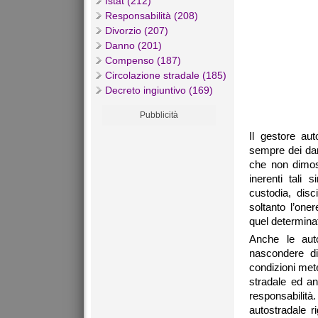
Istat (212)
Responsabilità (208)
Divorzio (207)
Danno (201)
Compenso (187)
Circolazione stradale (185)
Decreto ingiuntivo (169)
Pubblicità
Il gestore aut
sempre dei dan
che non dimost
inerenti tali 
custodia, disc
soltanto l’one
quel determina
Anche le auto
nascondere di
condizioni met
stradale ed an
responsabilità. 
autostradale ri