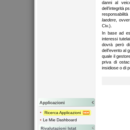
danni al veic
dell’integrità 
responsabilità
laedere
, ovver
Civ.).
In base ad es
interessi tutel
dovrà però d
dell’evento al 
quale il gestor
priva di ostac
insidiose o di
Applicazioni
Ricerca Applicazioni
Le Mie Dashboard
Rivalutazioni Istat