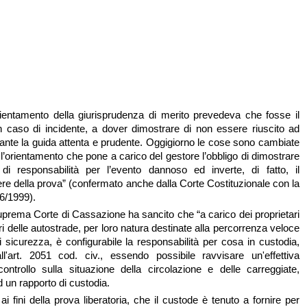
rientamento della giurisprudenza di merito prevedeva che fosse il
n caso di incidente, a dover dimostrare di non essere riuscito ad
tante la guida attenta e prudente. Oggigiorno le cose sono cambiate
l’orientamento che pone a carico del gestore l’obbligo di dimostrare
i responsabilità per l’evento dannoso ed inverte, di fatto, il
ere della prova” (confermato anche dalla Corte Costituzionale con la
6/1999).
uprema Corte di Cassazione ha sancito che “a carico dei proprietari
 delle autostrade, per loro natura destinate alla percorrenza veloce
i sicurezza, è configurabile la responsabilità per cosa in custodia,
all'art. 2051 cod. civ., essendo possibile ravvisare un'effettiva
 controllo sulla situazione della circolazione e delle carreggiate,
d un rapporto di custodia.
 fini della prova liberatoria, che il custode è tenuto a fornire per