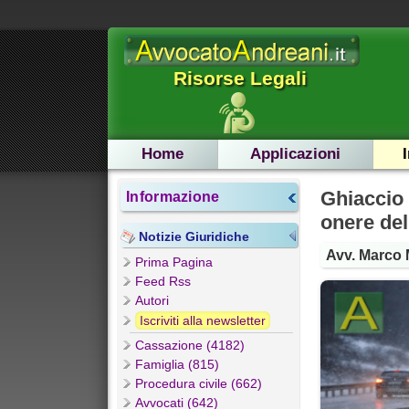
Risorse Legali
Home
Applicazioni
Ghiaccio 
Informazione
onere del
Notizie Giuridiche
Avv. Marco 
Prima Pagina
Feed Rss
Autori
Iscriviti alla newsletter
Cassazione (4182)
Famiglia (815)
Procedura civile (662)
Avvocati (642)