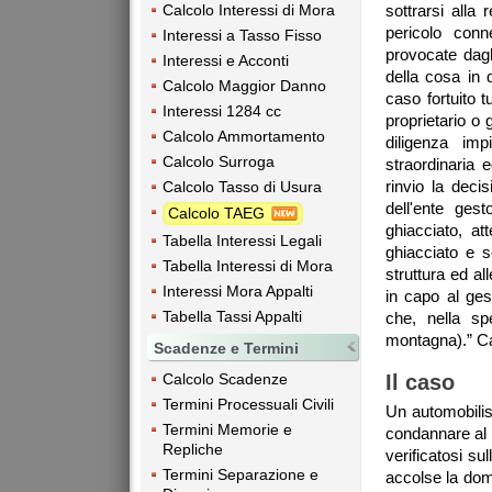
Calcolo Interessi di Mora
sottrarsi alla 
pericolo conn
Interessi a Tasso Fisso
provocate dagl
Interessi e Acconti
della cosa in q
Calcolo Maggior Danno
caso fortuito t
Interessi 1284 cc
proprietario o 
Calcolo Ammortamento
diligenza imp
Calcolo Surroga
straordinaria 
rinvio la deci
Calcolo Tasso di Usura
dell'ente ges
Calcolo TAEG
ghiacciato, at
Tabella Interessi Legali
ghiacciato e s
Tabella Interessi di Mora
struttura ed al
Interessi Mora Appalti
in capo al ges
Tabella Tassi Appalti
che, nella sp
montagna).” Ca
Scadenze e Termini
Il caso
Calcolo Scadenze
Termini Processuali Civili
Un automobilist
Termini Memorie e
condannare al r
Repliche
verificatosi su
Termini Separazione e
accolse la do