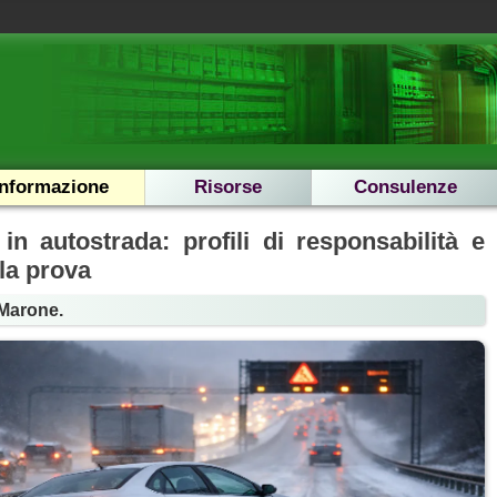
Informazione
Risorse
Consulenze
in autostrada: profili di responsabilità e
la prova
Marone.