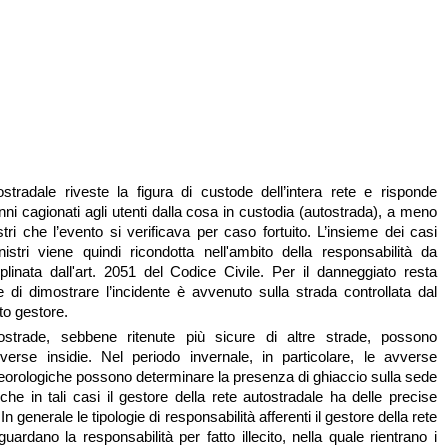
ostradale riveste la figura di custode dell’intera rete e risponde
ni cagionati agli utenti dalla cosa in custodia (autostrada), a meno
ri che l’evento si verificava per caso fortuito. L’insieme dei casi
sinistri viene quindi ricondotta nell'ambito della responsabilità da
iplinata dall'art. 2051 del Codice Civile. Per il danneggiato resta
re di dimostrare l’incidente è avvenuto sulla strada controllata dal
to gestore.
strade, sebbene ritenute più sicure di altre strade, possono
verse insidie. Nel periodo invernale, in particolare, le avverse
eorologiche possono determinare la presenza di ghiaccio sulla sede
che in tali casi il gestore della rete autostradale ha delle precise
In generale le tipologie di responsabilità afferenti il gestore della rete
guardano la responsabilità per fatto illecito, nella quale rientrano i