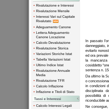
Rivalutazione e Interessi
Rivalutazione Mensile
Interessi Vari sul Capitale
Rivalutato
Adeguamento Canone
Lettera Adeguamento
Canone Locazione
In passato l’o
Calcolo Devalutazione
danneggiato, i
Rivalutazione Storica
evitarlo nonos
Variazioni Storiche Istat
ed ora prevale 
Tabella Variazioni Istat
la mancanza d
Ultimo Indice Istat
cosiddetto “on
sentenza n. 15
Rivalutazione Annuale
Media
Da ultimo la S
Rivalutazione TFR
o concessionari
in condizioni d
Calcolo Inflazione
disciplinata d
Inflazione e Titoli di Stato
possibilità di
Tassi e Interessi
riconducibile a
Calcolo Interessi Legali
Ne consegue, ai