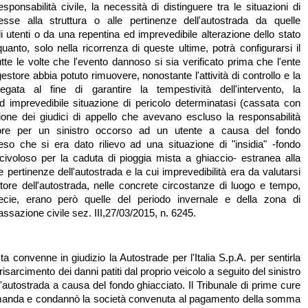
responsabilità civile, la necessità di distinguere tra le situazioni di
esse alla struttura o alle pertinenze dell'autostrada da quelle
i utenti o da una repentina ed imprevedibile alterazione dello stato
uanto, solo nella ricorrenza di queste ultime, potrà configurarsi il
utte le volte che l'evento dannoso si sia verificato prima che l'ente
gestore abbia potuto rimuovere, nonostante l'attività di controllo e la
iegata al fine di garantire la tempestività dell'intervento, la
ed imprevedibile situazione di pericolo determinatasi (cassata con
sione dei giudici di appello che avevano escluso la responsabilità
tore per un sinistro occorso ad un utente a causa del fondo
teso che si era dato rilievo ad una situazione di "insidia" -fondo
civoloso per la caduta di pioggia mista a ghiaccio- estranea alla
le pertinenze dell'autostrada e la cui imprevedibilità era da valutarsi
tore dell'autostrada, nelle concrete circostanze di luogo e tempo,
ecie, erano però quelle del periodo invernale e della zona di
ssazione civile sez. III,27/03/2015, n. 6245.
a convenne in giudizio la Autostrade per l'Italia S.p.A. per sentirla
isarcimento dei danni patiti dal proprio veicolo a seguito del sinistro
ll'autostrada a causa del fondo ghiacciato. Il Tribunale di prime cure
manda e condannò la società convenuta al pagamento della somma