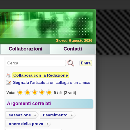
Giovedi 6 agosto 2026
Collaborazioni
Contatti
Entra
Collabora con la Redazione
Segnala
l'articolo a un collega o un amico
Vota:
5
/
5
(
2
voti
)
Argomenti correlati
cassazione
risarcimento
onere della prova