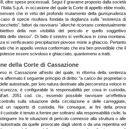
48, oltre spese processuali. Seguì il gravame proposto dalla società
l'Italia S.p.A. in occasione del quale la Corte di appello ebbe modo,
 osservare che in virtù del profondo mutamento della giurisprudenza
 caso di specie risultava fondata la doglianza sulla "esistenza di
abocchetto", fattori da ravvisarsi "allorchè ricorrano contestualmente
obiettivo della non visibilità del pericolo e quello soggettivo
ilità dello stesso". Di fatto il sinistro si verificava in zona montana.
za si verificavano precipitazioni piovose miste a ghiaccio. Pertanto
rado che in appello veniva confermato che era ben prevedibile che il
 potesse essere scivoloso e ghiacciato, quantomeno a tratti.
one della Corte di Cassazione
orso in Cassazione all’esito del quale, in riforma della sentenza
a affermato il seguente principio di diritto: “a carico dei proprietari o
elle autostrade, per loro natura destinate alla percorrenza veloce in
sicurezza, è configurabile la responsabilità per cosa in custodia,
all'art. 2051 cod. civ., essendo possibile ravvisare un'effettiva
 controllo sulla situazione della circolazione e delle carreggiate,
 ad un rapporto di custodia. Ne consegue, ai fini della prova
 il custode è tenuto a fornire per sottrarsi alla responsabilità civile, la
stinguere tra le situazioni di pericolo connesse alla struttura o alle
l'autostrada da quelle provocate dagli utenti o da una repentina ed