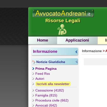
Risorse Legali
Home
Applicazioni
Informazione
Informazione
Notizie Giuridiche
Prima Pagina
Feed Rss
Autori
Iscriviti alla newsletter
Cassazione (4182)
Famiglia (815)
Procedura civile (662)
Avvocati (642)