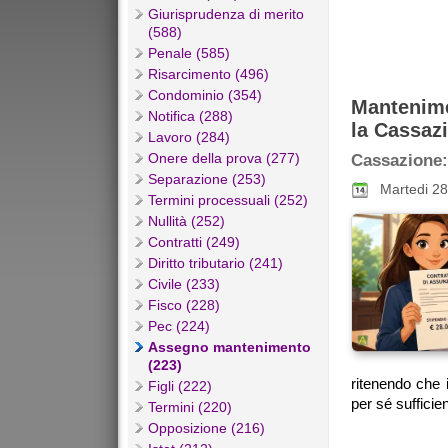
Giurisprudenza di merito
(588)
Penale (585)
Risarcimento (496)
Condominio (354)
Mantenime
Notifica (288)
la Cassaz
Lavoro (284)
Onere della prova (277)
Cassazione:
Separazione (253)
Martedi 28
Termini processuali (252)
Nullità (252)
Contratti (249)
Diritto tributario (241)
Civile (233)
Fisco (228)
Pec (224)
Assegno mantenimento
(223)
ritenendo che 
Figli (222)
per sé sufficie
Termini (220)
Opposizione (216)