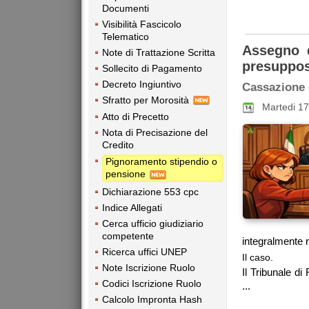
Documenti
Visibilità Fascicolo
Telematico
Assegno d
Note di Trattazione Scritta
presuppos
Sollecito di Pagamento
Decreto Ingiuntivo
Cassazione 
Sfratto per Morosità
Martedi 1
Atto di Precetto
Nota di Precisazione del
Credito
Pignoramento stipendio o
pensione
Dichiarazione 553 cpc
Indice Allegati
Cerca ufficio giudiziario
competente
integralmente ri
Ricerca uffici UNEP
Il caso.
Note Iscrizione Ruolo
Il Tribunale di
Codici Iscrizione Ruolo
...
Calcolo Impronta Hash