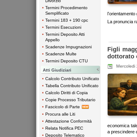
Divorzio
Termini Procedimento
Semplificato
l'orientamento g
Termini 183 + 190 cpc
La pronuncia ra
Termini Esecuzioni
Termini Deposito Atti
Appello
Scadenze Impugnazioni
Figli magg
Scadenze Multe
dottorato 
Termini Deposito CTU
Mercoledi 
Atti Giudiziari
Calcolo Contributo Unificato
Tabella Contributo Unificato
Calcolo Diritti di Copia
Copie Processo Tributario
Fascicolo di Parte
Procura alle Liti
Attestazione Conformità
economica tale
Relata Notifica PEC
a prescindere d
Deposito Telematico