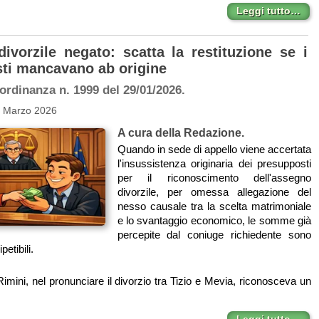
Leggi tutto…
ivorzile negato: scatta la restituzione se i
ti mancavano ab origine
ordinanza n. 1999 del 29/01/2026.
7 Marzo 2026
A cura della Redazione.
Quando in sede di appello viene accertata
l'insussistenza originaria dei presupposti
per il riconoscimento dell'assegno
divorzile, per omessa allegazione del
nesso causale tra la scelta matrimoniale
e lo svantaggio economico, le somme già
percepite dal coniuge richiedente sono
petibili.
 Rimini, nel pronunciare il divorzio tra Tizio e Mevia, riconosceva un
Leggi tutto…