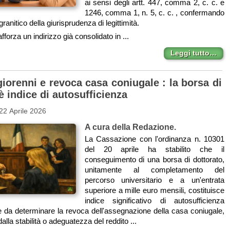
ai sensi degli artt. 447, comma 2, c. c. e
1246, comma 1, n. 5, c. c. , confermando
ranitico della giurisprudenza di legittimità.
fforza un indirizzo già consolidato in ...
Leggi tutto…
iorenni e revoca casa coniugale : la borsa di
è indice di autosufficienza
22 Aprile 2026
A cura della Redazione.
La Cassazione con l'ordinanza n. 10301
del 20 aprile ha stabilito che il
conseguimento di una borsa di dottorato,
unitamente al completamento del
percorso universitario e a un'entrata
superiore a mille euro mensili, costituisce
indice significativo di autosufficienza
 da determinare la revoca dell'assegnazione della casa coniugale,
alla stabilità o adeguatezza del reddito ...