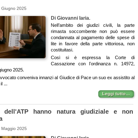
3 Giugno 2025
Di Giovanni Iaria.
Nell’ambito dei giudizi civili, la parte
rimasta soccombente non può essere
condannata al pagamento delle spese di
lite in favore della parte vittoriosa, non
costituitasi.
Così si è espressa la Corte di
Cassazione con l'ordinanza n. 14972,
 giugno 2025.
vocato conveniva innanzi al Giudice di Pace un suo ex assistito al
l ...
Leggi tutto…
 dell'ATP hanno natura giudiziale e non
a
0 Maggio 2025
Di Giovanni Iaria.