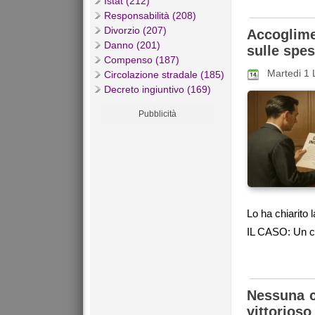
Istat (212)
Responsabilità (208)
Divorzio (207)
Accoglime
Danno (201)
sulle spe
Compenso (187)
Martedi 1 
Circolazione stradale (185)
Decreto ingiuntivo (169)
Pubblicità
Lo ha chiarito
IL CASO: Un c
Nessuna c
vittorioso