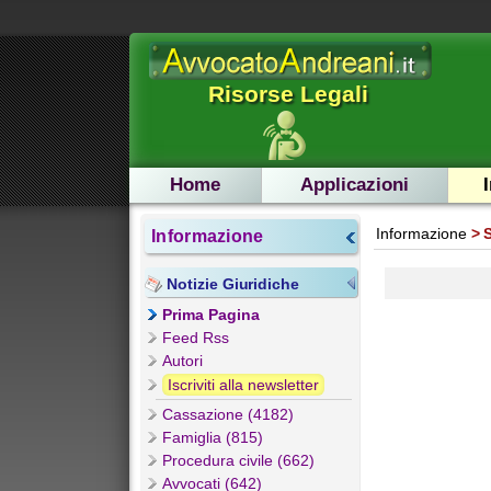
Risorse Legali
Home
Applicazioni
Informazione
Informazione
Notizie Giuridiche
Prima Pagina
Feed Rss
Autori
Iscriviti alla newsletter
Cassazione (4182)
Famiglia (815)
Procedura civile (662)
Avvocati (642)