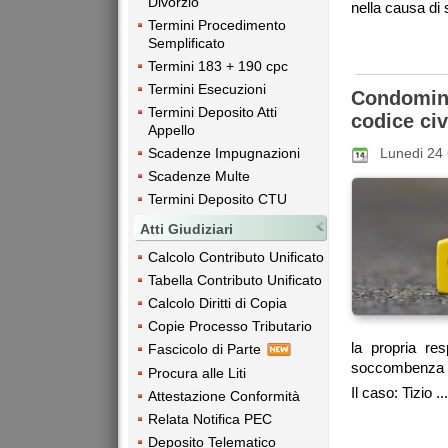
Divorzio
nella causa di 
Termini Procedimento
Semplificato
Termini 183 + 190 cpc
Termini Esecuzioni
Condomini
Termini Deposito Atti
codice civ
Appello
Lunedi 24
Scadenze Impugnazioni
Scadenze Multe
Termini Deposito CTU
Atti Giudiziari
Calcolo Contributo Unificato
Tabella Contributo Unificato
Calcolo Diritti di Copia
Copie Processo Tributario
la propria res
Fascicolo di Parte
soccombenza 
Procura alle Liti
Il caso: Tizio ...
Attestazione Conformità
Relata Notifica PEC
Deposito Telematico