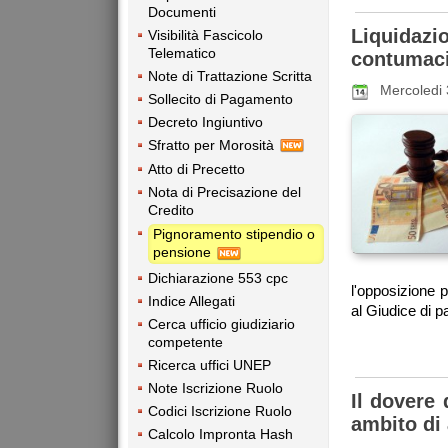
Documenti
Liquidaz
Visibilità Fascicolo
Telematico
contumaci
Note di Trattazione Scritta
Mercoledi 
Sollecito di Pagamento
Decreto Ingiuntivo
Sfratto per Morosità
Atto di Precetto
Nota di Precisazione del
Credito
Pignoramento stipendio o
pensione
Dichiarazione 553 cpc
l'opposizione p
Indice Allegati
al Giudice di pa
Cerca ufficio giudiziario
competente
Ricerca uffici UNEP
Note Iscrizione Ruolo
Il dovere 
Codici Iscrizione Ruolo
ambito di 
Calcolo Impronta Hash