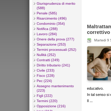
Giurisprudenza di merito
(588)
Penale (585)
Risarcimento (496)
Condominio (354)
Maltratt
Notifica (288)
correttivo
Lavoro (284)
Onere della prova (277)
Martedi 9
Separazione (253)
Termini processuali (252)
Nullità (252)
Contratti (249)
Diritto tributario (241)
Civile (233)
Fisco (228)
Pec (224)
Assegno mantenimento
educativo.
(223)
In tal senso s
Figli (222)
Il ...
Termini (220)
Opposizione (216)