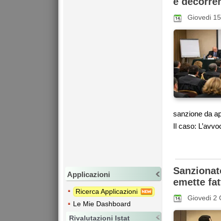
e decorren
Giovedi 1
sanzione da app
Il caso: L’avvoc
Sanziona
Applicazioni
emette fat
Ricerca Applicazioni
Giovedi 2 
Le Mie Dashboard
Rivalutazioni Istat