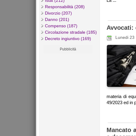
La ...
Istat (212)
Responsabilità (208)
Divorzio (207)
Danno (201)
Compenso (187)
Avvocati:
Circolazione stradale (185)
Lunedi 23
Decreto ingiuntivo (169)
Pubblicità
materia di equ
49/2023 ed in pa
Mancato a