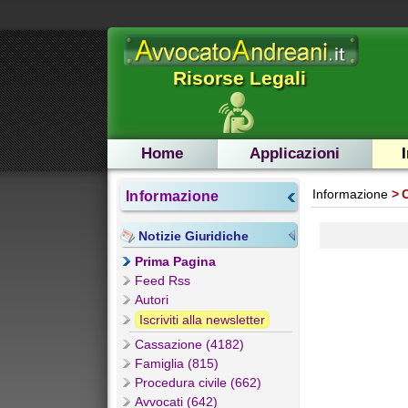
Risorse Legali
Home
Applicazioni
Informazione
Informazione
Notizie Giuridiche
Prima Pagina
Feed Rss
Autori
Iscriviti alla newsletter
Cassazione (4182)
Famiglia (815)
Procedura civile (662)
Avvocati (642)