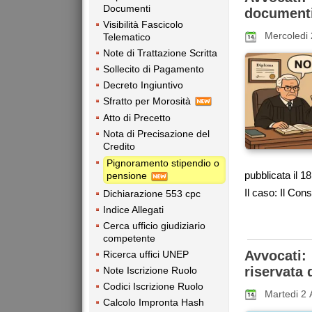
Documenti
documenti 
Visibilità Fascicolo
Mercoledi
Telematico
Note di Trattazione Scritta
Sollecito di Pagamento
Decreto Ingiuntivo
Sfratto per Morosità
Atto di Precetto
Nota di Precisazione del
Credito
Pignoramento stipendio o
pubblicata il 
pensione
Il caso: Il Cons
Dichiarazione 553 cpc
Indice Allegati
Cerca ufficio giudiziario
competente
Avvocati:
Ricerca uffici UNEP
riservata 
Note Iscrizione Ruolo
Codici Iscrizione Ruolo
Martedi 2 
Calcolo Impronta Hash