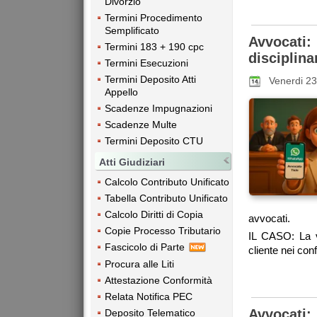
Divorzio
Termini Procedimento
Semplificato
Avvocati
Termini 183 + 190 cpc
disciplina
Termini Esecuzioni
Termini Deposito Atti
Venerdi 2
Appello
Scadenze Impugnazioni
Scadenze Multe
Termini Deposito CTU
Atti Giudiziari
Calcolo Contributo Unificato
Tabella Contributo Unificato
Calcolo Diritti di Copia
avvocati.
Copie Processo Tributario
IL CASO: La 
Fascicolo di Parte
cliente nei con
Procura alle Liti
Attestazione Conformità
Relata Notifica PEC
Avvocati:
Deposito Telematico