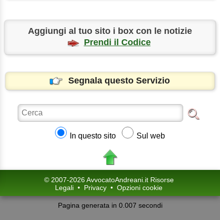
Aggiungi al tuo sito i box con le notizie
Prendi il Codice
Segnala questo Servizio
In questo sito
Sul web
© 2007-2026 AvvocatoAndreani.it Risorse
Legali
•
Privacy
•
Opzioni cookie
Pagina generata in 0.007 secondi