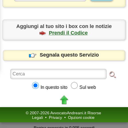
Aggiungi al tuo sito i box con le notizie
Prendi il Codice
Segnala questo Servizio
In questo sito
Sul web
© 2007-2026 AvvocatoAndreani.it Risorse
Legali
•
Privacy
•
Opzioni cookie
Pagina generata in 0.005 secondi