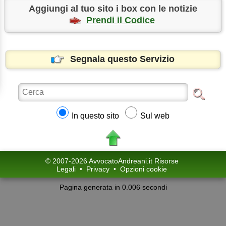
Aggiungi al tuo sito i box con le notizie
Prendi il Codice
Segnala questo Servizio
In questo sito
Sul web
© 2007-2026 AvvocatoAndreani.it Risorse
Legali
•
Privacy
•
Opzioni cookie
Pagina generata in 0.006 secondi