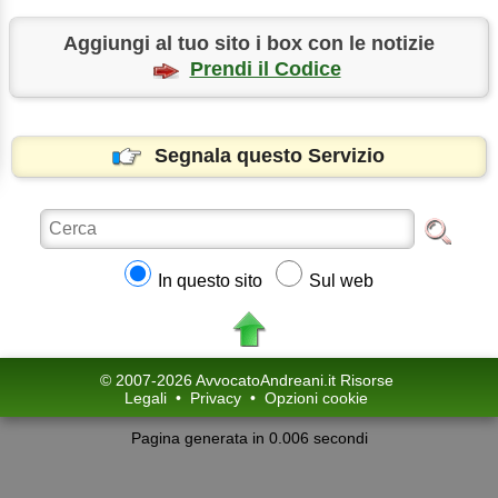
Aggiungi al tuo sito i box con le notizie
Prendi il Codice
Segnala questo Servizio
In questo sito
Sul web
© 2007-2026 AvvocatoAndreani.it Risorse
Legali
•
Privacy
•
Opzioni cookie
Pagina generata in 0.006 secondi