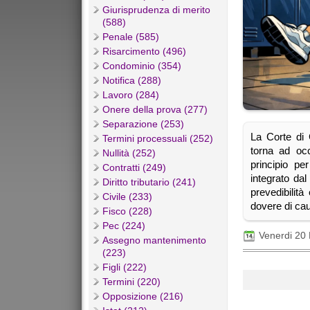
Giurisprudenza di merito
(588)
Penale (585)
Risarcimento (496)
Condominio (354)
Notifica (288)
Lavoro (284)
Onere della prova (277)
Separazione (253)
La Corte di 
Termini processuali (252)
torna ad occ
Nullità (252)
principio pe
Contratti (249)
integrato dal
Diritto tributario (241)
prevedibilit
Civile (233)
dovere di cau
Fisco (228)
Pec (224)
Venerdi 20
Assegno mantenimento
(223)
Figli (222)
Termini (220)
Opposizione (216)