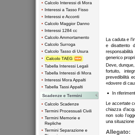
Calcolo Interessi di Mora
Interessi a Tasso Fisso
Interessi e Acconti
Calcolo Maggior Danno
Interessi 1284 cc
Calcolo Ammortamento
La caduta e l’
Calcolo Surroga
e disattento 
Calcolo Tasso di Usura
responsabilità
generico propri
Calcolo TAEG
Deve, dunque, r
Tabella Interessi Legali
fortuito, int
Tabella Interessi di Mora
prevedibilità 
Interessi Mora Appalti
«dovere di caut
Tabella Tassi Appalti
In riferime
Scadenze e Termini
Le accertate co
Calcolo Scadenze
chiazza d’acq
Termini Processuali Civili
non solo l'ogge
Termini Memorie e
una situazione 
Repliche
Termini Separazione e
Allegato: