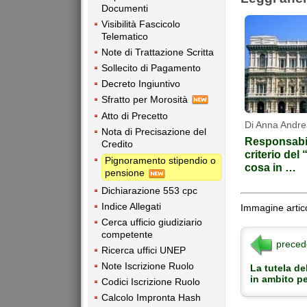
Documenti
Visibilità Fascicolo
Telematico
Note di Trattazione Scritta
Sollecito di Pagamento
Decreto Ingiuntivo
Sfratto per Morosità
Atto di Precetto
Di Anna Andre
Nota di Precisazione del
Responsabili
Credito
criterio del 
Pignoramento stipendio o
cosa in …
pensione
Dichiarazione 553 cpc
Indice Allegati
Immagine artico
Cerca ufficio giudiziario
competente
preced
Ricerca uffici UNEP
Note Iscrizione Ruolo
La tutela de
in ambito pe
Codici Iscrizione Ruolo
Calcolo Impronta Hash