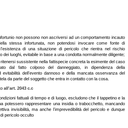
infortunio non possono non ascriversi ad un comportamento incauto
della stessa infortunata, non potendosi invocare come fonte di
 l'esistenza di una situazione di pericolo che rientra nel rischio
o dei luoghi, evitabile in base a una condotta normalmente diligente;
itenersi sussistente nella fattispecie concreta la esimente del caso
egrato dal fatto colposo del danneggiato, in dipendenza della
ed evitabilità dell'evento dannoso e della mancata osservanza del
ela da parte del soggetto che entra in contatto con la cosa.
nto
all'art. 2043 c.c
ndizioni fattuali di tempo e di luogo, escludono che il tappetino e la
ua potessero rappresentare una insidia o trabocchetto, mancando
ttiva invisibilità, ma anche l'imprevedibilità del pericolo e dunque
di pericolo occulto