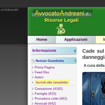
 di Refinery89
Risorse Legali
Home
Applicazioni
Cade sul
Informazione
danneggi
Notizie Giuridiche
A cura dell
Prima Pagina
Feed Rss
Autori
Iscriviti alla newsletter
Cassazione (4182)
Famiglia (815)
Procedura civile (662)
Avvocati (642)