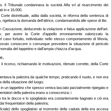
. Il Tribunale condannava la società Alfa srl al risarcimento dei
ati in e 16.000.
Corte distrettuale, adita dalla società, in riforma della sentenza di
 rigettava la domanda dell'attrice, condannandola alle spese di lite.
n Cassazione, deducendo la violazione e falsa applicazione dell’art.
v. per avere la Corte d’appello erroneamente valorizzato la
l caso fortuito, individuato nello stesso comportamento di Mevia,
ovuto conoscere o comunque prevedere la situazione di pericolo
’anomalia del tappetino e dall’ampia chiazza d’acqua.
e.
a il ricorso, richiamando le motivazioni, ritenute corrette, della Corte
entava la palestra da qualche tempo, praticando il nuoto, e non era
a della situazione del luogo;
in un tappetino che spesso veniva lasciato parzialmente ripiegato e
quentatori della palestra erano a conoscenza; i
o tra le docce e lo spogliatoio era costantemente bagnato e ciò era
dai frequentatori della palestra;
tificiale) dello spogliatoio al momento della caduta della era accesa