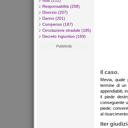
Istat (212)
Responsabilità (208)
Divorzio (207)
Danno (201)
Compenso (187)
Circolazione stradale (185)
Decreto ingiuntivo (169)
Pubblicità
Il caso.
Mevia, quale p
termine di un
appendiabiti, i
il piede dest
conseguente urt
piede; conveni
al risarcimento 
Iter giudiz