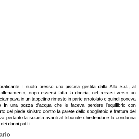
raticante il nuoto presso una piscina gestita dalla Alfa S.r.l., al
 allenamento, dopo essersi fatta la doccia, nel recarsi verso un
nciampava in un tappetino rimasto in parte arrotolato e quindi poneva
ro in una pozza d’acqua che le faceva perdere l’equilibrio con
o del piede sinistro contro la parete dello spogliatoio e frattura del
va pertanto la società avanti al tribunale chiedendone la condanna
dei danni patiti.
iario