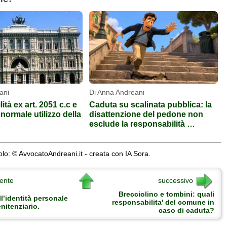
ani
Di Anna Andreani
tà ex art. 2051 c.c e
Caduta su scalinata pubblica: la
“normale utilizzo della
disattenzione del pedone non
esclude la responsabilità …
lo: © AvvocatoAndreani.it - creata con IA Sora.
ente
successivo
Brecciolino e tombini: quali
ll’identità personale
responsabilita' del comune in
nitenziario.
caso di caduta?