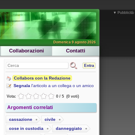
▼ Pubblicità 
Domenica 9 agosto 2026
Collaborazioni
Contatti
Entra
Collabora con la Redazione
Segnala
l'articolo a un collega o un amico
Vota:
0
/
5
(
0
voti
)
Argomenti correlati
cassazione
civile
cose in custodia
danneggiato