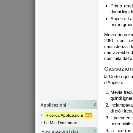
Primo grado
danni liquid
Appello: La 
primo grado,
Mevia ricorre i
2051 cod. ci
sussistenza de
che avrebbe d
costituita dall
Cassazion
la Corte rigett
d'Appello:
Mevia frequ
quindi ignar
Applicazioni
inciampava 
di ciò i fre
Ricerca Applicazioni
il paviment
Le Mie Dashboard
percepibile 
la luce (ar
Rivalutazioni Istat