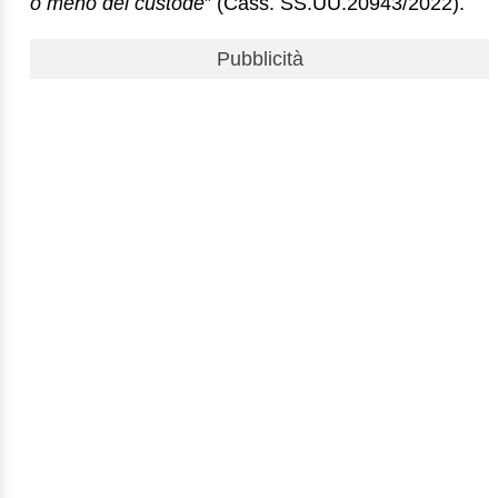
o meno del custode
” (Cass. SS.UU.20943/2022).
Pubblicità