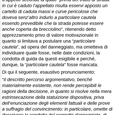
in cui è caduto l’appellato risulta esservi apposto un
cartello di caduta massi e curve pericolose che
doveva senz’altro indurlo a particolare cautela
essendo prevedibile che la strada potesse essere
anche coperta da brecciolino
”, ritenendo detto
apprezzamento privo di valore motivazionale in
quanto si limitava a postulare una “
particolare
cautela
”, ad opera del danneggiato, ma ometteva di
individuare quale fosse, nelle date condizioni, la
condotta di guida da questi esigibile e perché,
dunque, la “
particolare cautela
” fosse mancata.
Di qui il seguente, esaustivo pronunciamento:
“
Il descritto percorso argomentativo, benché
materialmente esistente, non rende percepibili le
ragioni della decisione, in quanto si risolve nella mera
estrinsecazione della statuizione dispositiva, priva
dell’enunciazione degli elementi fattuali e delle prove
a suffragio del convincimento: in particolare, omette di
descrivere la condotta del soggetto danneggiato, di