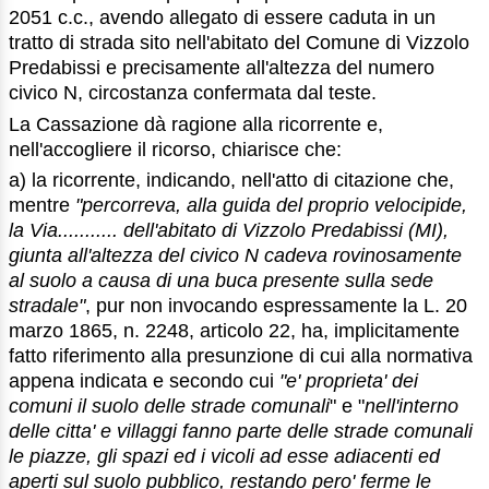
2051 c.c., avendo allegato di essere caduta in un
tratto di strada sito nell'abitato del Comune di Vizzolo
Predabissi e precisamente all'altezza del numero
civico N, circostanza confermata dal teste.
La Cassazione dà ragione alla ricorrente e,
nell'accogliere il ricorso, chiarisce che:
a) la ricorrente, indicando, nell'atto di citazione che,
mentre
"percorreva, alla guida del proprio velocipide,
la Via........... dell'abitato di Vizzolo Predabissi (MI),
giunta all'altezza del civico N cadeva rovinosamente
al suolo a causa di una buca presente sulla sede
stradale"
, pur non invocando espressamente la L. 20
marzo 1865, n. 2248, articolo 22, ha, implicitamente
fatto riferimento alla presunzione di cui alla normativa
appena indicata e secondo cui
"e' proprieta' dei
comuni il suolo delle strade comunali
" e "
nell'interno
delle citta' e villaggi fanno parte delle strade comunali
le piazze, gli spazi ed i vicoli ad esse adiacenti ed
aperti sul suolo pubblico, restando pero' ferme le