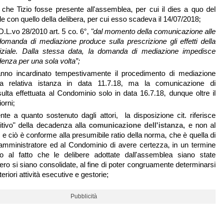
 che Tizio fosse presente all'assemblea, per cui il dies a quo del
e con quello della delibera, per cui esso scadeva il 14/07/2018;
 D.L.vo 28/2010 art. 5 co. 6°,
"d
al momento della comunicazione alle
a domanda di mediazione produce sulla prescrizione gli effetti della
ziale. Dalla stessa data, la domanda di mediazione impedisce
denza per una sola volta”;
 hanno incardinato tempestivamente il procedimento di mediazione
la relativa istanza in data 11.7.18, ma la comunicazione di
sulta effettuata al Condominio solo in data 16.7.18, dunque oltre il
orni;
nte a quanto sostenuto dagli attori, la disposizione cit. riferisce
ditivo" della decadenza alla
comunicazione dell'istanza,
e non al
e ciò è conforme alla presumibile ratio della norma, che è quella di
'amministratore ed al Condominio di avere certezza, in un termine
do al fatto che le delibere adottate dall'assemblea siano state
ro si siano consolidate, al fine di poter congruamente determinarsi
lteriori attività esecutive e gestorie;
Pubblicità