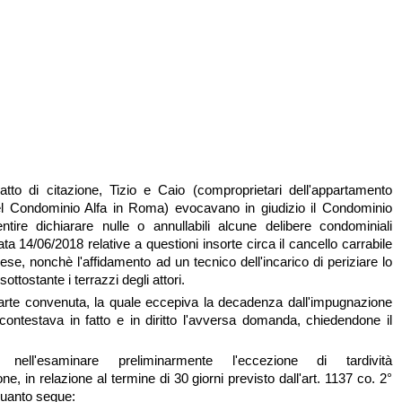
atto di citazione, Tizio e Caio (comproprietari dell'appartamento
el Condominio Alfa in Roma) evocavano in giudizio il Condominio
tire dichiarare nulle o annullabili alcune delibere condominiali
ta 14/06/2018 relative a questioni insorte circa il cancello carrabile
pese, nonchè l'affidamento ad un tecnico dell'incarico di periziare lo
ottostante i terrazzi degli attori.
parte convenuta, la quale eccepiva la decadenza dall'impugnazione
 contestava in fatto e in diritto l'avversa domanda, chiedendone il
, nell'esaminare preliminarmente l'eccezione di tardività
ne, in relazione al termine di 30 giorni previsto dall'art. 1137 co. 2°
quanto segue: