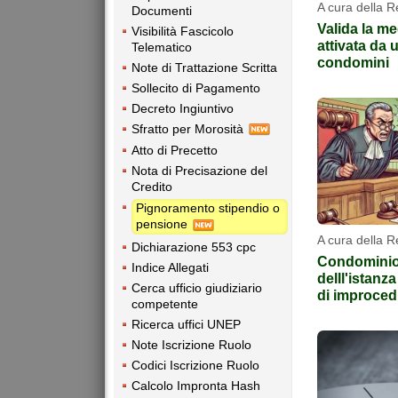
A cura della 
Documenti
Valida la me
Visibilità Fascicolo
attivata da 
Telematico
condomini
Note di Trattazione Scritta
Sollecito di Pagamento
Decreto Ingiuntivo
Sfratto per Morosità
Atto di Precetto
Nota di Precisazione del
Credito
Pignoramento stipendio o
pensione
A cura della 
Dichiarazione 553 cpc
Condominio:
Indice Allegati
delll'istanz
Cerca ufficio giudiziario
di improcedi
competente
Ricerca uffici UNEP
Note Iscrizione Ruolo
Codici Iscrizione Ruolo
Calcolo Impronta Hash