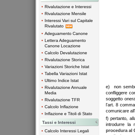
Rivalutazione e Interessi
Rivalutazione Mensile
Interessi Vari sul Capitale
Rivalutato
Adeguamento Canone
Lettera Adeguamento
Canone Locazione
Calcolo Devalutazione
Rivalutazione Storica
Variazioni Storiche Istat
Tabella Variazioni Istat
Ultimo Indice Istat
e) non sembra 
Rivalutazione Annuale
confliggere con
Media
soggetto onera
Rivalutazione TFR
l'art. 8 comm
Calcolo Inflazione
comunicare all
Inflazione e Titoli di Stato
f) pertanto, al
Tassi e Interessi
introdurre l
procedura al
Calcolo Interessi Legali