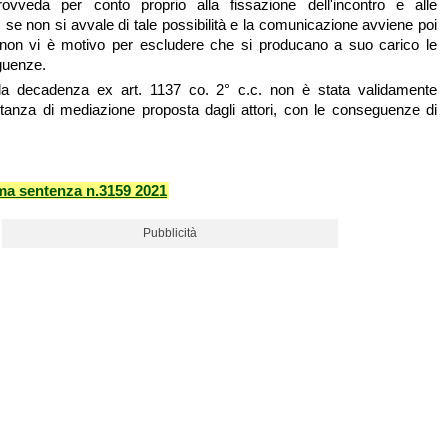
ovveda per conto proprio alla fissazione dell'incontro e alle
 se non si avvale di tale possibilità e la comunicazione avviene poi
 non vi è motivo per escludere che si producano a suo carico le
guenze.
 decadenza ex art. 1137 co. 2° c.c. non è stata validamente
istanza di mediazione proposta dagli attori, con le conseguenze di
ma sentenza n.3159 2021
Pubblicità