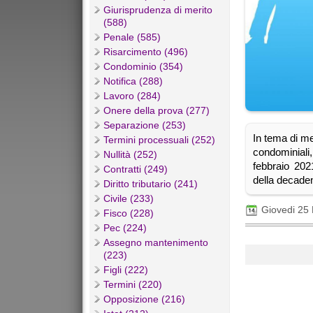
Giurisprudenza di merito
(588)
Penale (585)
Risarcimento (496)
Condominio (354)
Notifica (288)
Lavoro (284)
Onere della prova (277)
Separazione (253)
In tema di me
Termini processuali (252)
condominiali
Nullità (252)
febbraio 2021
Contratti (249)
della decaden
Diritto tributario (241)
Civile (233)
Giovedi 25
Fisco (228)
Pec (224)
Assegno mantenimento
(223)
Figli (222)
Termini (220)
Opposizione (216)