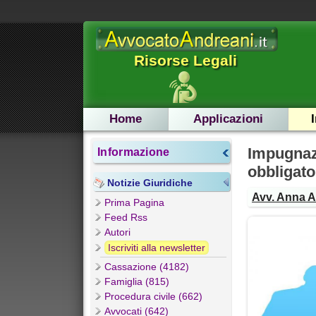
Risorse Legali
Home
Applicazioni
Impugnaz
Informazione
obbligato
Notizie Giuridiche
Avv. Anna 
Prima Pagina
Feed Rss
Autori
Iscriviti alla newsletter
Cassazione (4182)
Famiglia (815)
Procedura civile (662)
Avvocati (642)