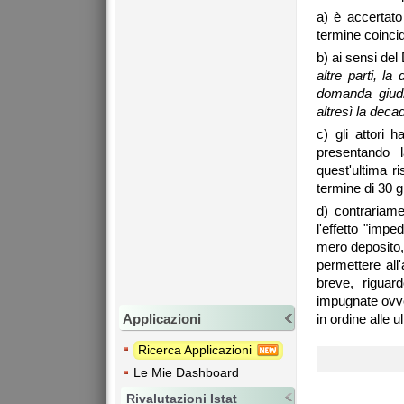
a) è accertato
termine coincid
b) ai sensi del
altre parti, l
domanda giudi
altresì la deca
c) gli attori
presentando 
quest'ultima ri
termine di 30 gi
d) contrariame
l'effetto "impe
mero deposito, 
permettere all
breve, riguar
impugnate ovve
Applicazioni
in ordine alle u
Ricerca Applicazioni
Le Mie Dashboard
Rivalutazioni Istat