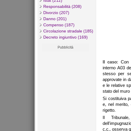
Istat (212)
Responsabilità (208)
Divorzio (207)
Danno (201)
Compenso (187)
Circolazione stradale (185)
Decreto ingiuntivo (169)
Pubblicità
Il caso
: Con 
interno A03 d
stesso per sen
approvate in da
e le relative s
stato del muro s
Si costituiva 
e, nel merito,
rigetto.
Il Tribunale
dell'impugnazio
c.c.. osserva 