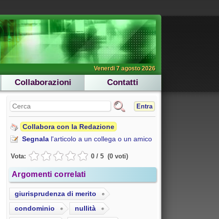
Venerdi 7 agosto 2026
Collaborazioni
Contatti
Entra
Collabora con la Redazione
Segnala
l'articolo a un collega o un amico
Vota:
0
/
5
(
0
voti
)
Argomenti correlati
giurisprudenza di merito
condominio
nullità