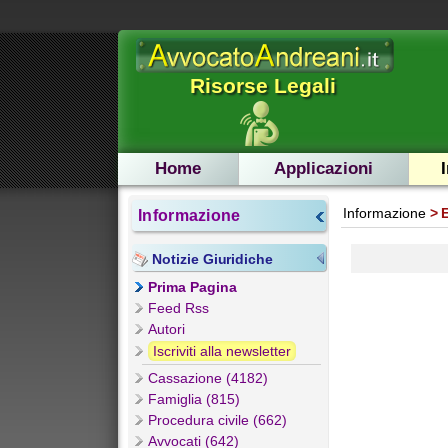
Risorse Legali
Home
Applicazioni
Informazione
E
Informazione
Notizie Giuridiche
Prima Pagina
Feed Rss
Autori
Iscriviti alla newsletter
Cassazione (4182)
Famiglia (815)
Procedura civile (662)
Avvocati (642)