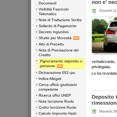
non e’ nec
Documenti
Visibilità Fascicolo
Giovedi 1
Telematico
Note di Trattazione Scritta
Sollecito di Pagamento
Decreto Ingiuntivo
Sfratto per Morosità
Atto di Precetto
Nota di Precisazione del
Credito
Pignoramento stipendio o
verbalizzante
pensione
privilegiata.
Dichiarazione 553 cpc
Lo ha ricordato 
Indice Allegati
Cerca ufficio giudiziario
competente
Ricerca uffici UNEP
Deposito t
Note Iscrizione Ruolo
rimession
Codici Iscrizione Ruolo
Martedi 2
Calcolo Impronta Hash