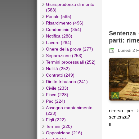
Giurisprudenza di merito
(588)
Penale (585)
Risarcimento (496)
Condominio (354)
Sentenza 
Notifica (288)
parti: rim
Lavoro (284)
Onere della prova (277)
Lunedi 2 
Separazione (253)
Termini processuali (252)
Nullità (252)
Contratti (249)
Diritto tributario (241)
Civile (233)
Fisco (228)
Pec (224)
Assegno mantenimento
ricorso per l
(223)
sentenza?
Figli (222)
IL ...
Termini (220)
Opposizione (216)