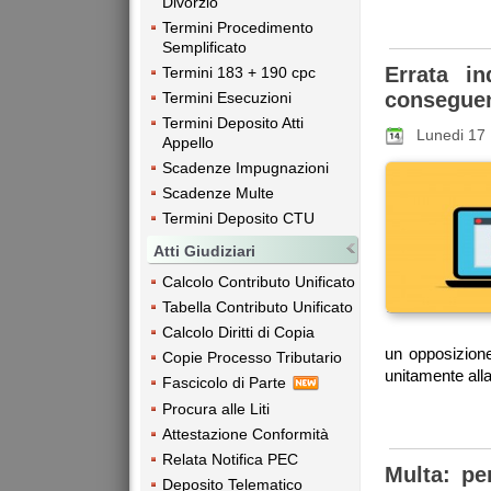
Divorzio
Termini Procedimento
Semplificato
Errata in
Termini 183 + 190 cpc
consegue
Termini Esecuzioni
Termini Deposito Atti
Lunedi 17 
Appello
Scadenze Impugnazioni
Scadenze Multe
Termini Deposito CTU
Atti Giudiziari
Calcolo Contributo Unificato
Tabella Contributo Unificato
Calcolo Diritti di Copia
un opposizione
Copie Processo Tributario
unitamente alla 
Fascicolo di Parte
Procura alle Liti
Attestazione Conformità
Relata Notifica PEC
Multa: pe
Deposito Telematico