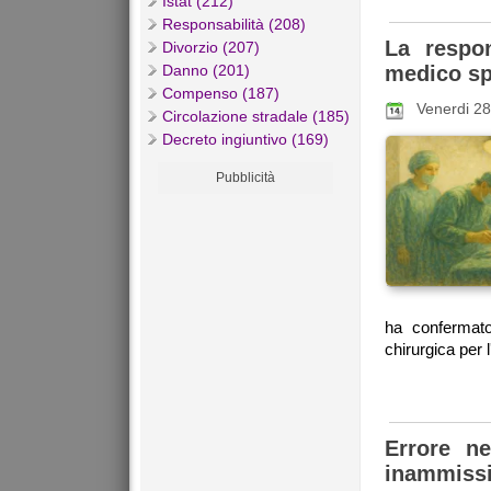
Istat (212)
Responsabilità (208)
La respo
Divorzio (207)
Danno (201)
medico sp
Compenso (187)
Venerdi 2
Circolazione stradale (185)
Decreto ingiuntivo (169)
Pubblicità
ha confermato
chirurgica per l
Errore ne
inammissib