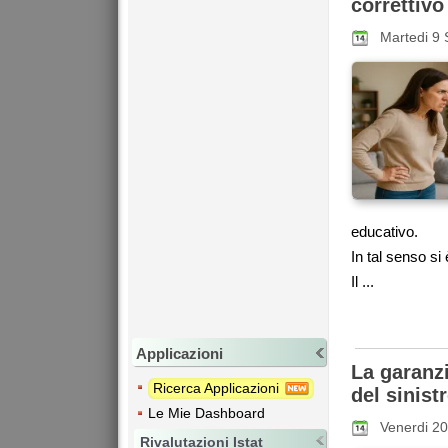
correttivo
Martedi 9
educativo.
In tal senso s
Il ...
Applicazioni
La garanzi
Ricerca Applicazioni
del sinist
Le Mie Dashboard
Venerdi 2
Rivalutazioni Istat