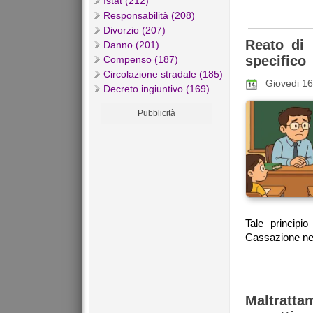
Istat (212)
Responsabilità (208)
Divorzio (207)
Reato di 
Danno (201)
specifico
Compenso (187)
Circolazione stradale (185)
Giovedi 16
Decreto ingiuntivo (169)
Pubblicità
Tale principi
Cassazione nel
Maltratt