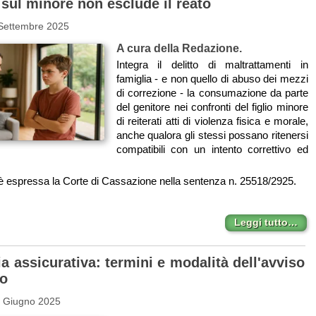
 sul minore non esclude il reato
 Settembre 2025
A cura della Redazione.
Integra il delitto di maltrattamenti in
famiglia - e non quello di abuso dei mezzi
di correzione - la consumazione da parte
del genitore nei confronti del figlio minore
di reiterati atti di violenza fisica e morale,
anche qualora gli stessi possano ritenersi
compatibili con un intento correttivo ed
i è espressa la Corte di Cassazione nella sentenza n. 25518/2925.
Leggi tutto…
a assicurativa: termini e modalità dell'avviso
ro
0 Giugno 2025