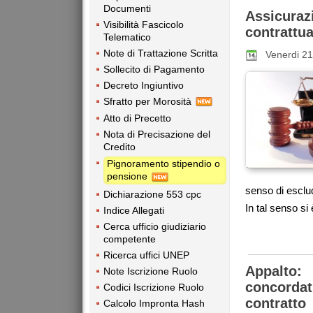
Documenti
Assicurazi
Visibilità Fascicolo
contrattua
Telematico
Note di Trattazione Scritta
Venerdi 21
Sollecito di Pagamento
Decreto Ingiuntivo
Sfratto per Morosità
Atto di Precetto
Nota di Precisazione del
Credito
Pignoramento stipendio o
pensione
senso di esclude
Dichiarazione 553 cpc
In tal senso si
Indice Allegati
Cerca ufficio giudiziario
competente
Ricerca uffici UNEP
Appalto:
Note Iscrizione Ruolo
concordat
Codici Iscrizione Ruolo
contratto
Calcolo Impronta Hash