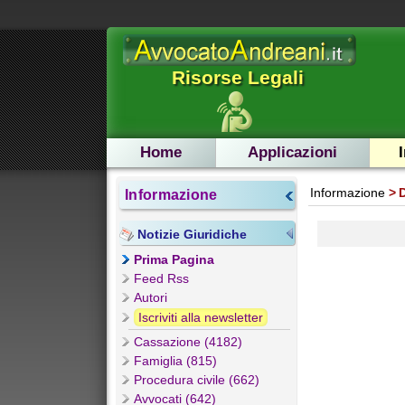
Risorse Legali
Home
Applicazioni
Informazione
Informazione
Notizie Giuridiche
Prima Pagina
Feed Rss
Autori
Iscriviti alla newsletter
Cassazione (4182)
Famiglia (815)
Procedura civile (662)
Avvocati (642)