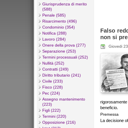
Giurisprudenza di merito
(588)
Penale (585)
Risarcimento (496)
Condominio (354)
Falso redd
Notifica (288)
non si pr
Lavoro (284)
Onere della prova (277)
Giovedi 23
Separazione (253)
Termini processuali (252)
Nullità (252)
Contratti (249)
Diritto tributario (241)
Civile (233)
Fisco (228)
Pec (224)
Assegno mantenimento
rigorosamente i
(223)
beneficio.
Figli (222)
Premessa
Termini (220)
La decisione off
Opposizione (216)