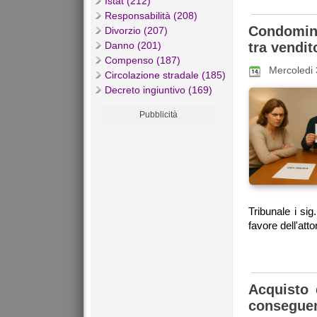
Istat (212)
Responsabilità (208)
Condominio
Divorzio (207)
Danno (201)
tra vendi
Compenso (187)
Mercoledi
Circolazione stradale (185)
Decreto ingiuntivo (169)
Pubblicità
Tribunale i si
favore dell'att
Acquisto d
consegue