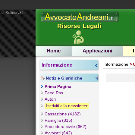
 di Refinery89
Risorse Legali
Home
Applicazioni
Informazione
Informazione
Notizie Giuridiche
Prima Pagina
Feed Rss
Autori
Iscriviti alla newsletter
Cassazione (4182)
Famiglia (815)
Procedura civile (662)
Avvocati (642)