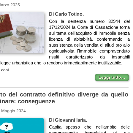
Marzo 2025
Di Carlo Totino.
Con la sentenza numero 32944 del
17/12/2024 la Corte di Cassazione torna
sul tema dell’acquisto di immobile senza
licenza di abitabilità, confermando la
sussistenza della vendita di aliud pro alio
ogniqualvolta l'immobile compravenduto
risulti caratterizzato da insanabili
a legge urbanistica che lo rendono irrimediabilmente inutilizzabile.
così ...
Leggi tutto…
to del contratto definitivo diverge da quello
minare: conseguenze
0 Maggio 2024
Di Giovanni Iaria.
Capita spesso che nell’ambito delle
compravendite immobiliari vi sia