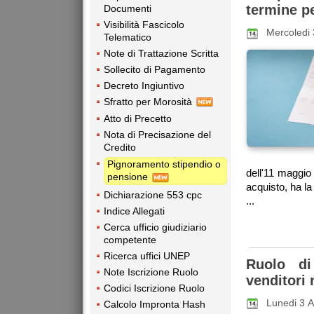
termine pe
Documenti
Visibilità Fascicolo
Mercoledi
Telematico
Note di Trattazione Scritta
Sollecito di Pagamento
Decreto Ingiuntivo
Sfratto per Morosità
Atto di Precetto
Nota di Precisazione del
Credito
Pignoramento stipendio o
dell'11 maggio 
pensione
acquisto, ha la
Dichiarazione 553 cpc
...
Indice Allegati
Cerca ufficio giudiziario
competente
Ricerca uffici UNEP
Ruolo di
Note Iscrizione Ruolo
venditori
Codici Iscrizione Ruolo
Lunedi 3 A
Calcolo Impronta Hash