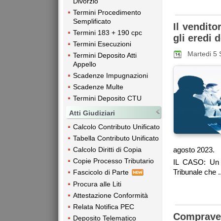
Divorzio
Termini Procedimento
Semplificato
Il vendito
Termini 183 + 190 cpc
gli eredi 
Termini Esecuzioni
Martedi 5
Termini Deposito Atti
Appello
Scadenze Impugnazioni
Scadenze Multe
Termini Deposito CTU
Atti Giudiziari
Calcolo Contributo Unificato
Tabella Contributo Unificato
Calcolo Diritti di Copia
agosto 2023.
Copie Processo Tributario
IL CASO: Un u
Tribunale che ..
Fascicolo di Parte
Procura alle Liti
Attestazione Conformità
Relata Notifica PEC
Compraven
Deposito Telematico