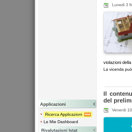
Lunedi 3 
violazioni dell
La vicenda può 
Il contenu
del preli
Applicazioni
Venerdi 1
Ricerca Applicazioni
Le Mie Dashboard
Rivalutazioni Istat