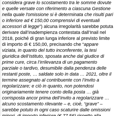
considera grave lo scostamento tra le somme dovute
e quelle versate con riferimento a ciascuna Gestione
nella quale l'omissione si è determinata che risulti pari
o inferiore ad € 150,00 comprensivi di eventuali
accessori di legge
”) alcuna irregolarità sarebbe potuta
derivare dall’inadempienza contestata dall’Inail nel
2018, poiché di gran lunga inferiore al previsto limite
di importo di € 150,00, precisando che “
appare
viziata, in quanto del tutto inconferente, la tesi
giuridica dell’Istituto, sposata anche dal giudice di
prime cure, circa l’irrilevanza di un pagamento
parziale o tardivo, desumibile dalla pendenza delle
restanti poste,
…
saldate solo in data … 2021, oltre il
termine assegnato al contribuente con l’invito a
regolarizzare; e ciò in quanto, non potendosi
originariamente tenere conto della posta … già
corrisposta ancor prima dell’invito a regolarizzare …
alcuno scostamento rilevante – e, cioè, “grave” –
sarebbe potuto in ogni caso scaturire dalle omissioni
minori, di importo inferiore (€ 77,56) rispetto alla