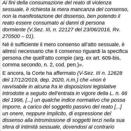
Ai fini della consumazione del reato di violenza
sessuale, è richiesta la mera mancanza del consenso,
non la manifestazione del dissenso, ben potendo il
reato essere consumato ai danni di persona
dormiente (V.Sez. III, n. 22127 del 23/06/2016, Rv.
270500 – 01).
Né è sufficiente il mero consenso all’atto sessuale, è
altresì necessario che il consenso riguardi la specifica
persona che quell’atto compie (arg. ex art. 609-bis,
comma secondo, n. 2, cod. pen.)».
E ancora, la Corte ha affermato
(V-Sez. III n. 12628
del 17/12/2019, dep. 2020, n.m.) che «non è
ravvisabile in alcuna fra le disposizioni legislative
introdotte a seguito dell’entrata in vigore della L. n. 66
del 1996, [...] un qualche indice normativo che possa
imporre, a carico del soggetto passivo del reato [...]
un onere, neppure implicito, di espressione del
dissenso alla intromissione di soggetti terzi nella sua
sfera di intimità sessuale, dovendosi al contrario