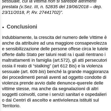
sessuale, cui la vittima non si sarebbe altrimenti
prestata (v.Sez. III, n. 52835 del 19/06/2018 – dep.
23/11/2018, P, Rv. 27441702)”.
Conclusioni
Indubbiamente, la crescita del numero delle Vittime è
anche da attribuire ad una maggiore consapevolezza
e sensibilizzazione delle persone offese circa le tutele
offerte dallo Stato per taluni reati ra i quali rientrano i
maltrattamenti in famiglia (art.572), gli atti persecutori
ossia il reato di “stalking” (art 612 Bis) e la violenza
sessuale (art. 609
bis
) benché la grande maggioranza
dei procedimenti penali aventi ad oggetto condotte di
violenza prende avvio dalle
denunce-querele
delle
vittime stesse, ma anche da
segnalazioni
di altri
soggetti coinvolti, come i servizi sanitari e ospedalieri
o dai C
entri di ascolto e antiviolenza
istituiti sul
Territorio.