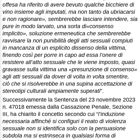
offesa ha riferito di avere bevuto qualche bicchiere di
vino insieme agli imputati, ma non tanto da ubriacarsi
e non ragionare», sembrerebbe lasciare intendere, sia
pure in modo larvato, una sorta di«consenso
implicito», soluzione ermeneutica che sembrerebbe
ravvisare la non punibilità degli atti sessuali compiuti
in mancanza di un esplicito dissenso della vittima,
finendo così per porre in capo ad essa l’onere di
resistere all’atto sessuale che le viene imposto, quasi
gravasse sulla vittima una «presunzione di consenso»
agli atti sessuali da dover di volta in volta smentire,
ciò che si risolverebbe in una supina accettazione di
stereotipi culturali ampiamente superati
”.
Successivamente la Sentenza del 23 novembre 2023
n. 47018 emessa dalla Cassazione Penale, Sezione
III, ha chiarito il concetto secondo cui “
l’induzione
necessaria affinché si configuri il reato di violenza
sessuale non si identifica solo con la persuasione
subdola ma si estrinseca in qualsiasi forma di