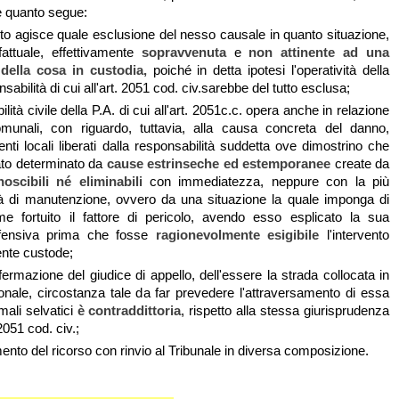
e quanto segue:
uito agisce quale esclusione del nesso causale in quanto situazione,
ttuale, effettivamente
sopravvenuta
e
non attinente ad una
 della cosa in custodia,
poiché in detta ipotesi l'operatività della
sabilità di cui all'art. 2051 cod. civ.sarebbe del tutto esclusa;
ilità civile della P.A. di cui all'art. 2051c.c. opera anche in relazione
omunali, con riguardo, tuttavia, alla causa concreta del danno,
nti locali liberati dalla responsabilità suddetta ove dimostrino che
tato determinato da
cause estrinseche ed estemporanee
create da
oscibili né eliminabili
con immediatezza, neppure con la più
vità di manutenzione, ovvero da una situazione la quale imponga di
me fortuito il fattore di pericolo, avendo esso esplicato la sua
offensiva prima che fosse
ragionevolmente esigibile
l'intervento
'ente custode;
ffermazione del giudice di appello, dell'essere la strada collocata in
nale, circostanza tale da far prevedere l'attraversamento di essa
mali selvatici
è contraddittoria
, rispetto alla stessa giurisprudenza
2051 cod. civ.;
ento del ricorso con rinvio al Tribunale in diversa composizione.