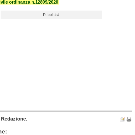
vile ordinanza n.12899/2020
Pubblicità
a Redazione.
he: