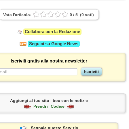
Vota l'articolo:
0
/
5
(
0
voti
)
Collabora con la Redazione
Seguici su
Google News
Iscriviti gratis alla nostra newsletter
Aggiungi al tuo sito i box con le notizie
Prendi il Codice
Segnala questo Servizio