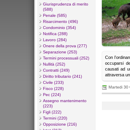
Giurisprudenza di merito
(588)
Penale (585)
Risarcimento (496)
Condominio (354)
Notifica (288)
Lavoro (284)
Onere della prova (277)
Separazione (253)
Con l'ordina
Termini processuali (252)
occuparsi de
Nullità (252)
causati ad u
Contratti (249)
attraversa un
Diritto tributario (241)
Civile (233)
Martedi 30
Fisco (228)
Pec (224)
Assegno mantenimento
(223)
Figli (222)
Termini (220)
Opposizione (216)