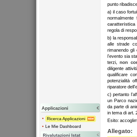
punto ribadisc
a) il caso fort
normalmente fa
caratteristica
regola di respon
b) la responsab
alle strade c
rimanendo gli e
l'evento sia s
terzi,
non con
diligente atti
qualificare co
potenzialità 
riparatore dell
c) pertanto l'a
un Parco nazio
da parte di ani
Applicazioni
in tema di art. 
Ricerca Applicazioni
Esito: accoglim
Le Mie Dashboard
Allegato:
Rivalutazioni Istat