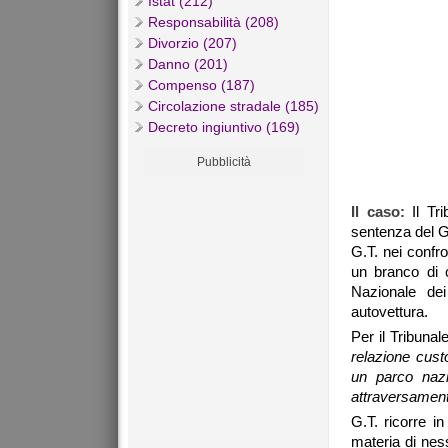
Istat (212)
Responsabilità (208)
Divorzio (207)
Danno (201)
Compenso (187)
Circolazione stradale (185)
Decreto ingiuntivo (169)
Pubblicità
Il caso:
Il Tri
sentenza del G
G.T. nei confro
un branco di c
Nazionale dei
autovettura.
Per il Tribunal
relazione cust
un parco nazi
attraversamenti
G.T. ricorre i
materia di ness