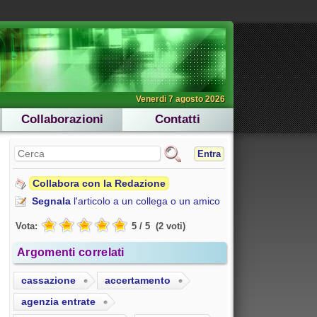
Venerdi 7 agosto 2026
Collaborazioni
Contatti
Entra
Collabora con la Redazione
Segnala
l'articolo a un collega o un amico
Vota:
5
/
5
(
2
voti
)
Argomenti correlati
cassazione
accertamento
agenzia entrate