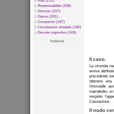
Istat (212)
Responsabilità (208)
Divorzio (207)
Danno (201)
Compenso (187)
Circolazione stradale (185)
Decreto ingiuntivo (169)
Pubblicità
Il
caso.
La vicenda na
aveva attribui
precedente sen
ottenere una
l’immobile av
soprattutto, 
respinto l’ap
Cassazione.
Il
nodo cent