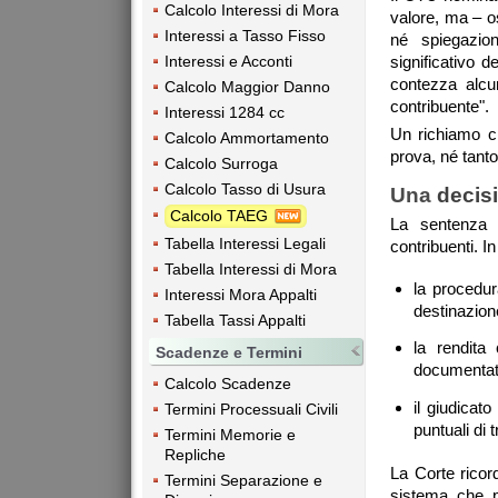
Calcolo Interessi di Mora
valore, ma – os
Interessi a Tasso Fisso
né spiegazio
Interessi e Acconti
significativo 
contezza alcu
Calcolo Maggior Danno
contribuente".
Interessi 1284 cc
Un richiamo c
Calcolo Ammortamento
prova, né tanto
Calcolo Surroga
Calcolo Tasso di Usura
Una
decisi
Calcolo TAEG
La sentenza h
Tabella Interessi Legali
contribuenti. In
Tabella Interessi di Mora
la procedu
Interessi Mora Appalti
destinazion
Tabella Tassi Appalti
la rendita
Scadenze e Termini
documentate
Calcolo Scadenze
il giudicato
Termini Processuali Civili
puntuali di 
Termini Memorie e
Repliche
La Corte ricor
Termini Separazione e
sistema che p