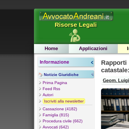
Risorse Legali
Home
Applicazioni
Rapporti
Informazione
catastale
Notizie Giuridiche
Geom. Luigi
Prima Pagina
Feed Rss
Autori
Iscriviti alla newsletter
Cassazione (4182)
Famiglia (815)
Procedura civile (662)
Avvocati (642)