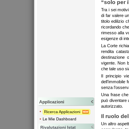
“solo per 
Tra i sei motiv
di far valere u
titolo edilizio
ricordando che
rimesso alla vo
esigenze di int
La Corte richi
rendita catast
destinazione o
vigente. Non b
che tale uso si
Il principio 
dell’immobile 
senza l’osserva
Una frase che 
può diventare 
Applicazioni
autorizzato.
Ricerca Applicazioni
Il
ruolo del
Le Mie Dashboard
Un altro aspett
Rivalutazioni Istat