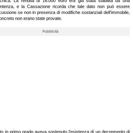
cnica. La rendita di 16.000 euro era già stata stabilita da una
ntenza, e la Cassazione ricorda che tale dato non può essere
cussione se non in presenza di modifiche sostanziali dell’immobile,
oncreto non erano state provate.
Pubblicità
o in primo grado aveva sostenuto l’esistenza di un decremento di