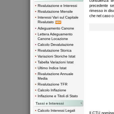
consulenza te
precedente se
Rivalutazione e Interessi
rimesso in dis
Rivalutazione Mensile
che nel caso c
Interessi Vari sul Capitale
Rivalutato
Adeguamento Canone
Lettera Adeguamento
Canone Locazione
Calcolo Devalutazione
Rivalutazione Storica
Variazioni Storiche Istat
Tabella Variazioni Istat
Ultimo Indice Istat
Rivalutazione Annuale
Media
Rivalutazione TFR
Calcolo Inflazione
Inflazione e Titoli di Stato
Tassi e Interessi
Calcolo Interessi Legali
Il CTU nominat