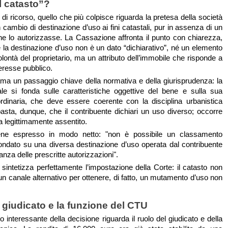
il catasto”?
i di ricorso, quello che più colpisce riguarda la pretesa della società
n cambio di destinazione d’uso ai fini catastali, pur in assenza di un
 che lo autorizzasse. La Cassazione affronta il punto con chiarezza,
 la destinazione d’uso non è un dato “dichiarativo”, né un elemento
lontà del proprietario, ma un attributo dell’immobile che risponde a
eresse pubblico.
ama un passaggio chiave della normativa e della giurisprudenza: la
ale si fonda sulle caratteristiche oggettive del bene e sulla sua
rdinaria, che deve essere coerente con la disciplina urbanistica
asta, dunque, che il contribuente dichiari un uso diverso; occorre
a legittimamente assentito.
viene espresso in modo netto: "non è possibile un classamento
fondato su una diversa destinazione d’uso operata dal contribuente
nza delle prescritte autorizzazioni".
sintetizza perfettamente l’impostazione della Corte: il catasto non
un canale alternativo per ottenere, di fatto, un mutamento d’uso non
 giudicato e la funzione del CTU
o interessante della decisione riguarda il ruolo del giudicato e della