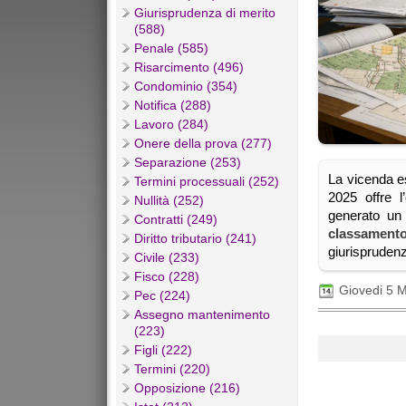
Giurisprudenza di merito
(588)
Penale (585)
Risarcimento (496)
Condominio (354)
Notifica (288)
Lavoro (284)
Onere della prova (277)
Separazione (253)
La vicenda e
Termini processuali (252)
2025 offre l
Nullità (252)
generato un 
Contratti (249)
classamento
Diritto tributario (241)
giurisprudenz
Civile (233)
Fisco (228)
Giovedi 5 
Pec (224)
Assegno mantenimento
(223)
Figli (222)
Termini (220)
Opposizione (216)