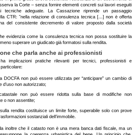
serva la Corte – senza fornire elementi concreti sui lavori eseguiti
ni tecniche adeguate. La Cassazione riprende un passaggio
della CTR: "nella relazione di consulenza tecnica […] non è offerta
na del consistente decremento di valore proposto dalla società
he evidenzia come la consulenza tecnica non possa sostituire la
meno superare un giudicato già formatosi sulla rendita.
one che parla anche ai professionisti
a implicazioni pratiche rilevanti per tecnici, professionisti e
 particolare:
ra DOCFA non può essere utilizzata per “anticipare” un cambio di
e d’uso non autorizzato;
 catastale non può essere ridotta sulla base di modifiche non
 o non assentite;
 sulla rendita costituisce un limite forte, superabile solo con prove
trasformazioni sostanziali dell’immobile.
da inoltre che il catasto non è una mera banca dati fiscale, ma un
resuppone la coerenza urbanistica del bene. Un principio che,