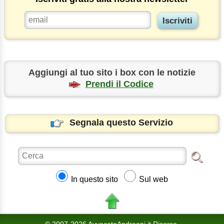
Aggiungi al tuo sito i box con le notizie
Prendi il Codice
Segnala questo Servizio
In questo sito
Sul web
© 2007-2026 AvvocatoAndreani.it Risorse