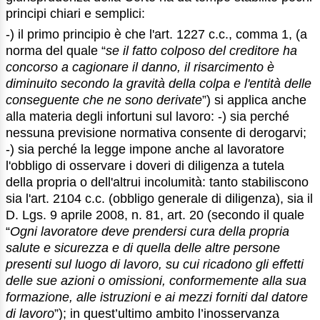
principi chiari e semplici:
-) il primo principio è che l'art. 1227 c.c., comma 1, (a
norma del quale “
se il fatto colposo del creditore ha
concorso a cagionare il danno, il risarcimento è
diminuito secondo la gravità della colpa e l'entità delle
conseguente che ne sono derivate
”) si applica anche
alla materia degli infortuni sul lavoro: -) sia perché
nessuna previsione normativa consente di derogarvi;
-) sia perché la legge impone anche al lavoratore
l'obbligo di osservare i doveri di diligenza a tutela
della propria o dell'altrui incolumità: tanto stabiliscono
sia l'art. 2104 c.c. (obbligo generale di diligenza), sia il
D. Lgs. 9 aprile 2008, n. 81, art. 20 (secondo il quale
“
Ogni lavoratore deve prendersi cura della propria
salute e sicurezza e di quella delle altre persone
presenti sul luogo di lavoro, su cui ricadono gli effetti
delle sue azioni o omissioni, conformemente alla sua
formazione, alle istruzioni e ai mezzi forniti dal datore
di lavoro
”); in quest’ultimo ambito l’inosservanza