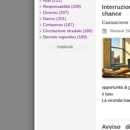
Istat (212)
Interruzio
Responsabilità (208)
Divorzio (207)
chance
Danno (201)
Cassazione c
Compenso (187)
Circolazione stradale (185)
Martedi 2
Decreto ingiuntivo (169)
Pubblicità
opportunità di 
Il fatto
La vicenda trae
Avviso d