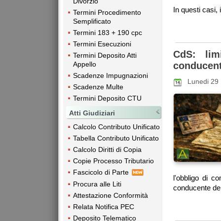
Divorzio
In questi casi, i
Termini Procedimento
Semplificato
Termini 183 + 190 cpc
Termini Esecuzioni
CdS: lim
Termini Deposito Atti
Appello
conducen
Scadenze Impugnazioni
Lunedi 29
Scadenze Multe
Termini Deposito CTU
Atti Giudiziari
Calcolo Contributo Unificato
Tabella Contributo Unificato
Calcolo Diritti di Copia
Copie Processo Tributario
Fascicolo di Parte
l'obbligo di c
Procura alle Liti
conducente del
Attestazione Conformità
Relata Notifica PEC
Deposito Telematico