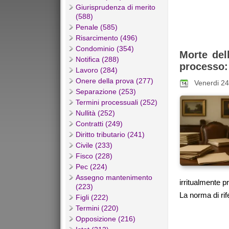
Giurisprudenza di merito
(588)
Penale (585)
Risarcimento (496)
Condominio (354)
Morte del
Notifica (288)
processo:
Lavoro (284)
Onere della prova (277)
Venerdi 24
Separazione (253)
Termini processuali (252)
Nullità (252)
Contratti (249)
Diritto tributario (241)
Civile (233)
Fisco (228)
Pec (224)
Assegno mantenimento
irritualmente p
(223)
La norma di rife
Figli (222)
Termini (220)
Opposizione (216)