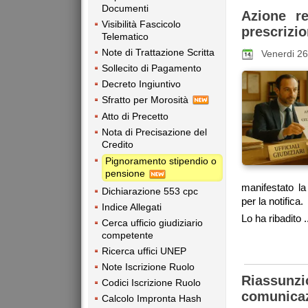
Documenti
Azione re
Visibilità Fascicolo
prescrizi
Telematico
Note di Trattazione Scritta
Venerdi 2
Sollecito di Pagamento
Decreto Ingiuntivo
Sfratto per Morosità
Atto di Precetto
Nota di Precisazione del
Credito
Pignoramento stipendio o
pensione
manifestato la 
Dichiarazione 553 cpc
per la notifica.
Indice Allegati
Lo ha ribadito .
Cerca ufficio giudiziario
competente
Ricerca uffici UNEP
Note Iscrizione Ruolo
Riassun
Codici Iscrizione Ruolo
comunicazi
Calcolo Impronta Hash