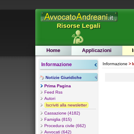
Risorse Legali
Home
Applicazioni
Informazione
I
Informazione
Notizie Giuridiche
Prima Pagina
Feed Rss
Autori
Iscriviti alla newsletter
Cassazione (4182)
Famiglia (815)
Procedura civile (662)
Avvocati (642)