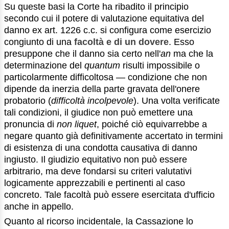
Su queste basi la Corte ha ribadito il principio
secondo cui il potere di valutazione equitativa del
danno ex art. 1226 c.c. si configura come esercizio
congiunto di una
facoltà e di un dovere
. Esso
presuppone che il danno sia certo nell'
an
ma che la
determinazione del
quantum
risulti impossibile o
particolarmente difficoltosa — condizione che non
dipende da inerzia della parte gravata dell'onere
probatorio (
difficoltà incolpevole
). Una volta verificate
tali condizioni, il giudice non può emettere una
pronuncia di
non liquet
, poiché ciò equivarrebbe a
negare quanto già definitivamente accertato in termini
di esistenza di una condotta causativa di danno
ingiusto. Il giudizio equitativo non può essere
arbitrario, ma deve fondarsi su criteri valutativi
logicamente apprezzabili e pertinenti al caso
concreto. Tale facoltà può essere esercitata d'ufficio
anche in appello.
Quanto al ricorso incidentale, la Cassazione lo