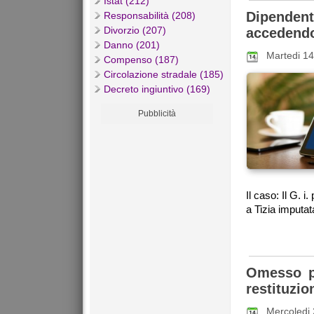
Istat (212)
Dipenden
Responsabilità (208)
Divorzio (207)
accedendo
Danno (201)
Martedi 1
Compenso (187)
Circolazione stradale (185)
Decreto ingiuntivo (169)
Pubblicità
Il caso: Il G. i
a Tizia imputata 
Omesso p
restituzio
Mercoledi