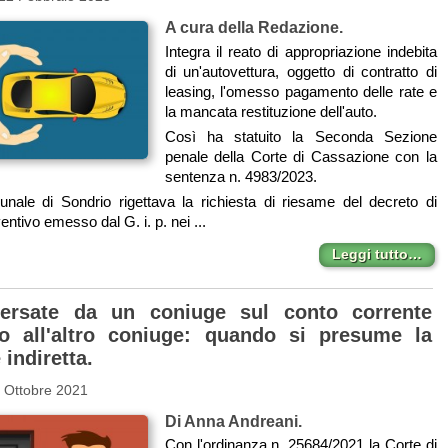
A cura della Redazione.
Integra il reato di appropriazione indebita
di un'autovettura, oggetto di contratto di
leasing, l'omesso pagamento delle rate e
la mancata restituzione dell'auto.
Così ha statuito la Seconda Sezione
penale della Corte di Cassazione con la
sentenza n. 4983/2023.
ibunale di Sondrio rigettava la richiesta di riesame del decreto di
ntivo emesso dal G. i. p. nei ...
Leggi tutto…
rsate da un coniuge sul conto corrente
to all'altro coniuge: quando si presume la
indiretta.
 Ottobre 2021
Di Anna Andreani.
Con l'ordinanza n. 25684/2021 la Corte di