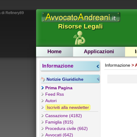
 di Refinery89
Risorse Legali
Home
Applicazioni
Informazione
Informazione
Notizie Giuridiche
Prima Pagina
Feed Rss
Autori
Iscriviti alla newsletter
Cassazione (4182)
Famiglia (815)
Procedura civile (662)
Avvocati (642)