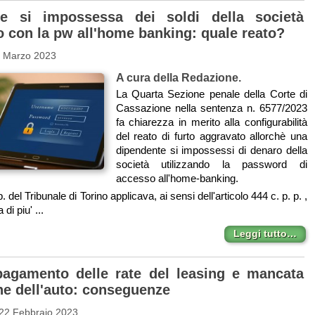
te si impossessa dei soldi della società
 con la pw all'home banking: quale reato?
4 Marzo 2023
A cura della Redazione.
La Quarta Sezione penale della Corte di
Cassazione nella sentenza n. 6577/2023
fa chiarezza in merito alla configurabilità
del reato di furto aggravato allorchè una
dipendente si impossessi di denaro della
società utilizzando la password di
accesso all'home-banking.
. p. del Tribunale di Torino applicava, ai sensi dell'articolo 444 c. p. p. ,
di piu' ...
Leggi tutto…
agamento delle rate del leasing e mancata
ne dell'auto: conseguenze
 22 Febbraio 2023