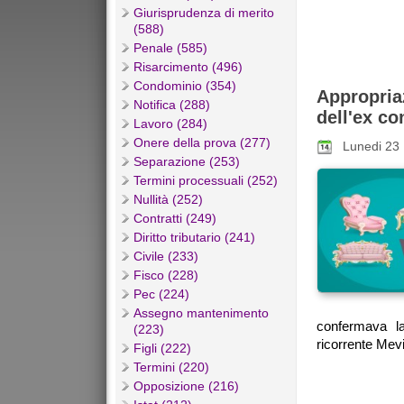
Giurisprudenza di merito
(588)
Penale (585)
Risarcimento (496)
Condominio (354)
Appropria
Notifica (288)
dell'ex co
Lavoro (284)
Onere della prova (277)
Lunedi 23
Separazione (253)
Termini processuali (252)
Nullità (252)
Contratti (249)
Diritto tributario (241)
Civile (233)
Fisco (228)
Pec (224)
Assegno mantenimento
confermava l
(223)
ricorrente Mevi
Figli (222)
Termini (220)
Opposizione (216)