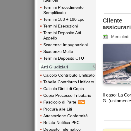
Divorzio
Termini Procedimento
Semplificato
Termini 183 + 190 cpc
Cliente
Termini Esecuzioni
assicuraz
Termini Deposito Atti
Mercoledi 
Appello
Scadenze Impugnazioni
Scadenze Multe
Termini Deposito CTU
Atti Giudiziari
Calcolo Contributo Unificato
Tabella Contributo Unificato
Calcolo Diritti di Copia
Il caso: La Co
Copie Processo Tributario
G. (unitamente 
Fascicolo di Parte
Procura alle Liti
Attestazione Conformità
Relata Notifica PEC
Deposito Telematico