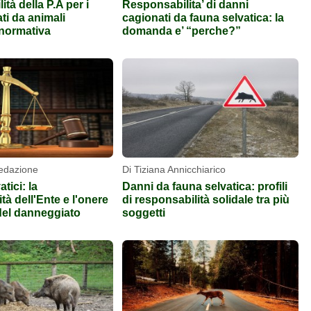
tà della P.A per i
Responsabilita’ di danni
ti da animali
cagionati da fauna selvatica: la
a normativa
domanda e’ “perche?”
Redazione
Di Tiziana Annicchiarico
tici: la
Danni da fauna selvatica: profili
tà dell'Ente e l'onere
di responsabilità solidale tra più
del danneggiato
soggetti