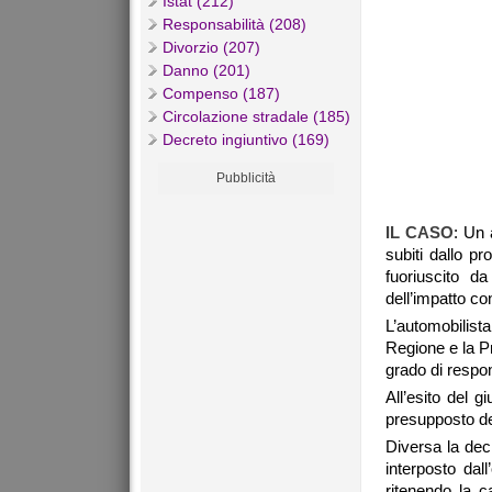
Istat (212)
Responsabilità (208)
Divorzio (207)
Danno (201)
Compenso (187)
Circolazione stradale (185)
Decreto ingiuntivo (169)
Pubblicità
IL CASO
: Un 
subiti dallo p
fuoriuscito d
dell’impatto co
L’automobilista
Regione e la Pr
grado di respon
All’esito del g
presupposto del
Diversa la dec
interposto dall
ritenendo la c