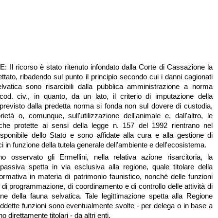
NE
: Il ricorso è stato ritenuto infondato dalla Corte di Cassazione la
ettato, ribadendo sul punto il principio secondo cui i danni cagionati
elvatica sono risarcibili dalla pubblica amministrazione a norma
 cod. civ., in quanto, da un lato, il criterio di imputazione della
 previsto dalla predetta norma si fonda non sul dovere di custodia,
ietà o, comunque, sull'utilizzazione dell'animale e, dall'altro, le
iche protette ai sensi della legge n. 157 del 1992 rientrano nel
isponibile dello Stato e sono affidate alla cura e alla gestione di
ci in funzione della tutela generale dell'ambiente e dell'ecosistema.
o osservato gli Ermellini, nella relativa azione risarcitoria, la
 passiva spetta in via esclusiva alla regione, quale titolare della
mativa in materia di patrimonio faunistico, nonché delle funzioni
di programmazione, di coordinamento e di controllo delle attività di
one della fauna selvatica. Tale legittimazione spetta alla Regione
ddette funzioni sono eventualmente svolte - per delega o in base a
o direttamente titolari - da altri enti.