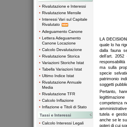
Rivalutazione e Interessi
Rivalutazione Mensile
Interessi Vari sul Capitale
Rivalutato
Adeguamento Canone
Lettera Adeguamento
LA DECISIO
Canone Locazione
quale lo ha rig
Calcolo Devalutazione
dalla fauna s
dell'art. 2052
Rivalutazione Storica
responsabilità
Variazioni Storiche Istat
ma sulla propr
Tabella Variazioni Istat
specie selvat
Ultimo Indice Istat
patrimonio ind
Rivalutazione Annuale
soggetti pubbli
Media
Pertanto, hann
Rivalutazione TFR
legittimazione
Calcolo Inflazione
competenza nor
Inflazione e Titoli di Stato
amministrative 
tutela e gesti
Tassi e Interessi
anche se le su
Calcolo Interessi Legali
poteri di cui son