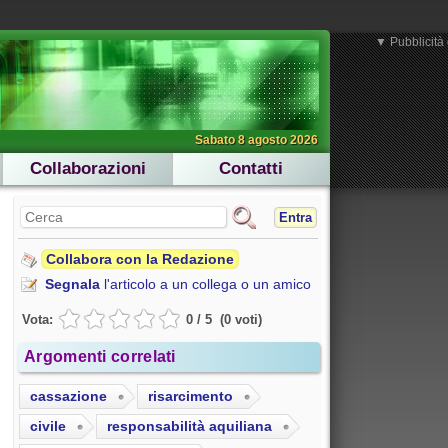
▼ Pubblicità 
Sabato 8 agosto 2026
Collaborazioni
Contatti
Entra
Collabora con la Redazione
Segnala
l'articolo a un collega o un amico
Vota:
0
/
5
(
0
voti
)
Argomenti correlati
cassazione
risarcimento
civile
responsabilità aquiliana