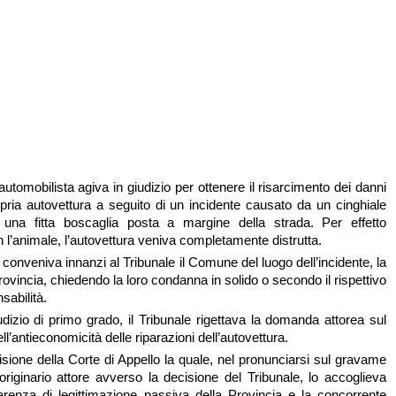
automobilista agiva in giudizio per ottenere il risarcimento dei danni
ropria autovettura a seguito di un incidente causato da un cinghiale
a una fitta boscaglia posta a margine della strada. Per effetto
n l’animale, l’autovettura veniva completamente distrutta.
 conveniva innanzi al Tribunale il Comune del luogo dell’incidente, la
ovincia, chiedendo la loro condanna in solido o secondo il rispettivo
sabilità.
iudizio di primo grado, il Tribunale rigettava la domanda attorea sul
l’antieconomicità delle riparazioni dell’autovettura.
isione della Corte di Appello la quale, nel pronunciarsi sul gravame
’originario attore avverso la decisione del Tribunale, lo accoglieva
arenza di legittimazione passiva della Provincia e la concorrente