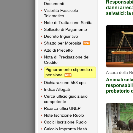
Responsabili
Documenti
danni arreca
Visibilità Fascicolo
selvatici: l
Telematico
Note di Trattazione Scritta
Sollecito di Pagamento
Decreto Ingiuntivo
Sfratto per Morosità
Atto di Precetto
Nota di Precisazione del
Credito
Pignoramento stipendio o
A cura della 
pensione
Animali selva
Dichiarazione 553 cpc
responsabili
Indice Allegati
probatorio 
Cerca ufficio giudiziario
competente
Ricerca uffici UNEP
Note Iscrizione Ruolo
Codici Iscrizione Ruolo
Calcolo Impronta Hash