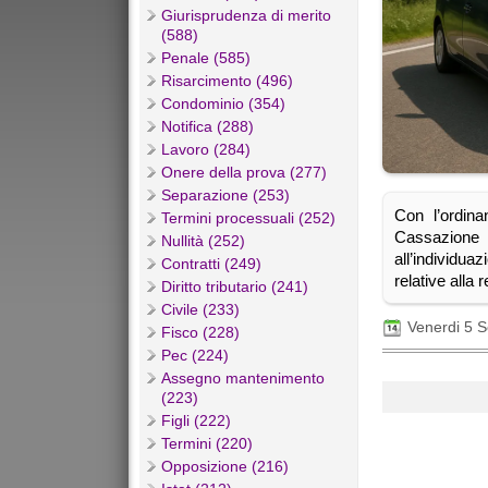
Giurisprudenza di merito
(588)
Penale (585)
Risarcimento (496)
Condominio (354)
Notifica (288)
Lavoro (284)
Onere della prova (277)
Separazione (253)
Con l’ordin
Termini processuali (252)
Cassazione
Nullità (252)
all’individua
Contratti (249)
relative alla 
Diritto tributario (241)
Civile (233)
Venerdi 5 
Fisco (228)
Pec (224)
Assegno mantenimento
(223)
Figli (222)
Termini (220)
Opposizione (216)