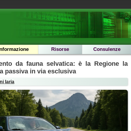
Informazione
Risorse
Consulenze
ento da fauna selvatica: è la Regione la
ta passiva in via esclusiva
i Iaria