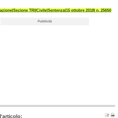
azione|Sezione TRI|Civile|Sentenza|15 ottobre 2018| n. 25650
Pubblicità
'articolo: