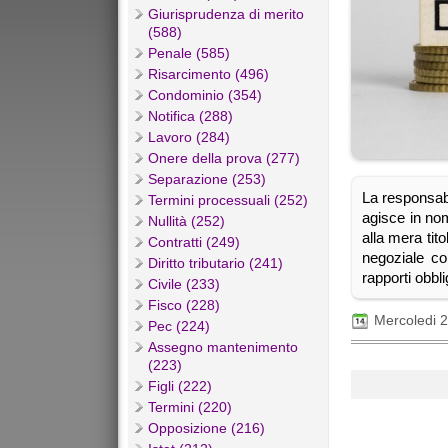
Giurisprudenza di merito
(588)
Penale (585)
Risarcimento (496)
Condominio (354)
Notifica (288)
Lavoro (284)
Onere della prova (277)
Separazione (253)
La responsabil
Termini processuali (252)
agisce in no
Nullità (252)
alla mera tit
Contratti (249)
negoziale co
Diritto tributario (241)
rapporti obblig
Civile (233)
Fisco (228)
Mercoledi 
Pec (224)
Assegno mantenimento
(223)
Figli (222)
Termini (220)
Opposizione (216)