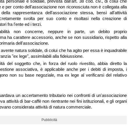
tà personale e solidale, prevista dall'art. 38 cod. civ., di colui che
 e per conto dell'associazione non riconosciuta non è collegata alla
à della rappresentanza dell'associazione stessa, bensì all'attività
cretamente svolta per suo conto e risoltasi nella creazione di
ori fra l'ente ed i terzi.
abilità non concerne, neppure in parte, un debito proprio
 ma ha carattere accessorio, anche se non sussidiario, rispetto alla
primaria dell'associazione.
 avente natura solidale, di colui che ha agito per essa è inquadrabile
ranzia "ex lege", assimilabili alla fideiussione.
ità del soggetto che, in forza del ruolo rivestito, abbia diretto la
stione associativa, è applicabile anche per i debiti di imposta, i
gono non su base negoziale, ma ex lege al verificarsi del relativo
uardava un accertamento tributario nei confronti di un'associazione
a attività di bar-caffè non rientrante nei fini istituzionali, e gli organi
vevano considerata attività di natura commerciale.
Pubblicità