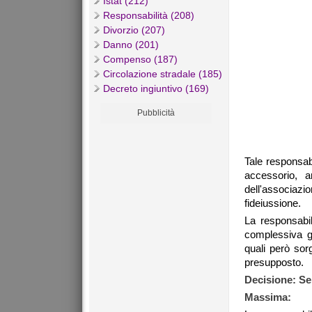
Istat (212)
Responsabilità (208)
Divorzio (207)
Danno (201)
Compenso (187)
Circolazione stradale (185)
Decreto ingiuntivo (169)
Pubblicità
Tale responsab
accessorio, a
dell'associazio
fideiussione.
La responsabil
complessiva ge
quali però sor
presupposto.
Decisione: Se
Massima: