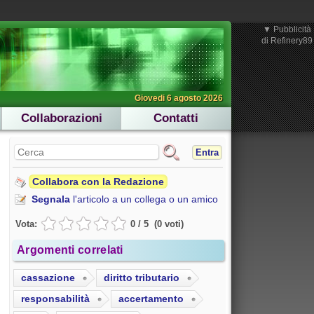
▼ Pubblicità 
Giovedi 6 agosto 2026
Collaborazioni
Contatti
Entra
Collabora con la Redazione
Segnala
l'articolo a un collega o un amico
Vota:
0
/
5
(
0
voti
)
Argomenti correlati
cassazione
diritto tributario
responsabilità
accertamento