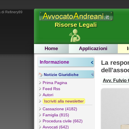
 di Refinery89
Risorse Legali
Home
Applicazioni
La respon
Informazione
dell'asso
Notizie Giuridiche
Avv. Fulvio 
Prima Pagina
Feed Rss
Autori
Iscriviti alla newsletter
Cassazione (4182)
Famiglia (815)
Procedura civile (662)
Avvocati (642)