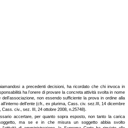
ichiamandosi a precedenti decisioni, ha ricordato che chi invoca in
esponsabilità ha l'onere di provare la concreta attività svolta in nome
e dell'associazione, non essendo sufficiente la prova in ordine alla
 all'interno dell'ente (cfr., ex plurima, Cass. civ. sez.III, 14 dicembre
 Cass. civ., sez. III, 24 ottobre 2008, n.25748).
sario accertare, per quanto sopra esposto, non tanto la carica
l soggetto, ma se e in che misura un soggetto abbia svolto
l'attività di amministrazione, la Suprema Corte ha rinviato alla