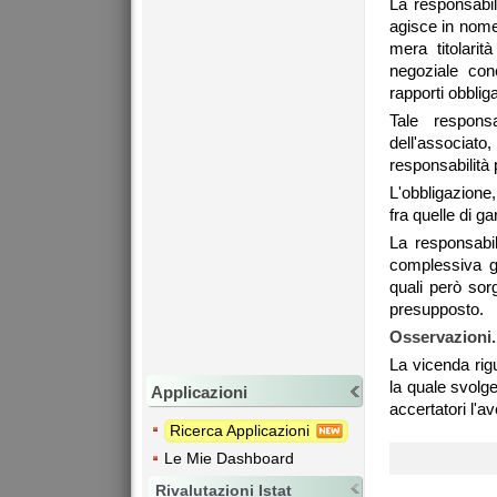
La responsabili
agisce in nome
mera titolarit
negoziale con
rapporti obbligat
Tale respons
dell'associato,
responsabilità 
L'obbligazione,
fra quelle di ga
La responsabil
complessiva ge
quali però sor
presupposto.
Osservazioni.
La vicenda rig
la quale svolgev
Applicazioni
accertatori l'a
Ricerca Applicazioni
Le Mie Dashboard
Rivalutazioni Istat