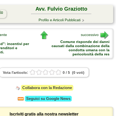
Avv. Fulvio Graziotto
Profilo e Articoli Pubblicati
ente
successivo
Comune risponde dei danni
d”: incentivi per
causati dalla combinazione della
enditori e
condotta umana con la
ti.
pericolosità della res
Vota l'articolo:
0
/
5
(
0
voti
)
Collabora con la Redazione
Seguici su
Google News
Iscriviti gratis alla nostra newsletter