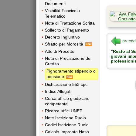
Documenti
Visibilità Fascicolo
Telematico
Note di Trattazione Scritta
Sollecito di Pagamento
Decreto Ingiuntivo
preced
Sfratto per Morosità
“Resto al Su
Atto di Precetto
giovani impr
Nota di Precisazione del
professionis
Credito
Pignoramento stipendio o
pensione
Dichiarazione 553 cpc
Indice Allegati
Cerca ufficio giudiziario
competente
Ricerca uffici UNEP
Note Iscrizione Ruolo
Codici Iscrizione Ruolo
Calcolo Impronta Hash