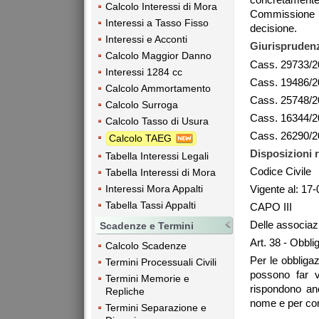
Calcolo Interessi di Mora
Commissione T
Interessi a Tasso Fisso
decisione.
Interessi e Acconti
Giurisprudenz
Calcolo Maggior Danno
Cass. 29733/2
Interessi 1284 cc
Cass. 19486/2
Calcolo Ammortamento
Cass. 25748/2
Calcolo Surroga
Cass. 16344/2
Calcolo Tasso di Usura
Cass. 26290/2
Calcolo TAEG
Disposizioni r
Tabella Interessi Legali
Codice Civile
Tabella Interessi di Mora
Vigente al: 17
Interessi Mora Appalti
Tabella Tassi Appalti
CAPO III
Delle associazi
Scadenze e Termini
Art. 38 - Obbli
Calcolo Scadenze
Per le obbliga
Termini Processuali Civili
possono far v
Termini Memorie e
rispondono an
Repliche
nome e per con
Termini Separazione e