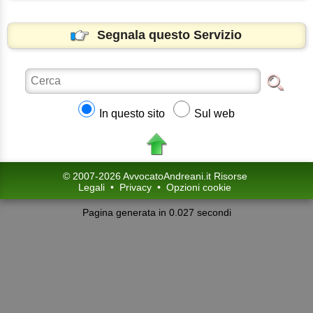
Segnala questo Servizio
In questo sito
Sul web
© 2007-2026 AvvocatoAndreani.it Risorse
Legali
•
Privacy
•
Opzioni cookie
Pagina generata in 0.027 secondi