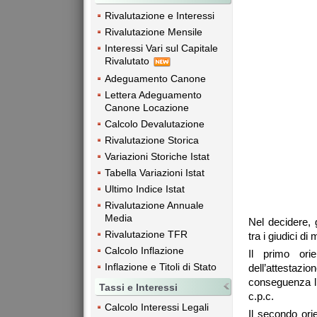
Rivalutazione e Interessi
Rivalutazione Mensile
Interessi Vari sul Capitale
Rivalutato
Adeguamento Canone
Lettera Adeguamento
Canone Locazione
Calcolo Devalutazione
Rivalutazione Storica
Variazioni Storiche Istat
Tabella Variazioni Istat
Ultimo Indice Istat
Rivalutazione Annuale
Media
Nel decidere, 
Rivalutazione TFR
tra i giudici d
Calcolo Inflazione
Il primo ori
Inflazione e Titoli di Stato
dell’attestaz
conseguenza l’
Tassi e Interessi
c.p.c.
Calcolo Interessi Legali
Il secondo ori