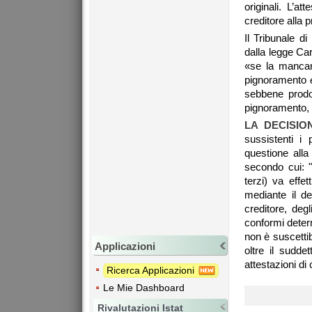
originali. L’a
creditore alla 
Il Tribunale di
dalla legge Ca
«se la mancanz
pignoramento
sebbene prodot
pignoramento, o
LA DECISIO
sussistenti i 
questione alla 
secondo cui: "
terzi) va effe
mediante il de
creditore, degl
conformi determ
non è suscettib
Applicazioni
oltre il sudde
attestazioni di
Ricerca Applicazioni
Le Mie Dashboard
Rivalutazioni Istat