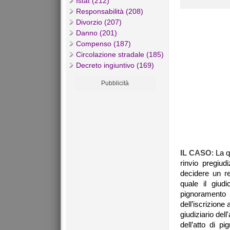
Istat (212)
Responsabilità (208)
Divorzio (207)
Danno (201)
Compenso (187)
Circolazione stradale (185)
Decreto ingiuntivo (169)
Pubblicità
IL CASO
: La 
rinvio pregiud
decidere un r
quale il giudi
pignoramento 
dell’iscrizione 
giudiziario del
dell’atto di p