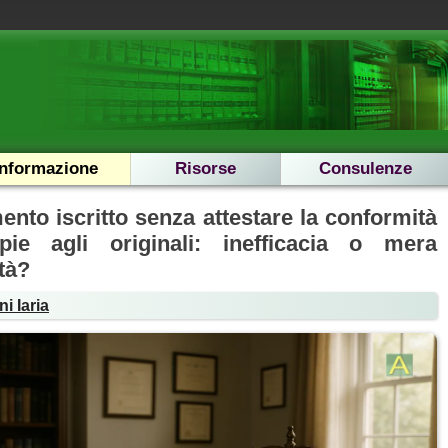
Informazione
Risorse
Consulenze
nto iscritto senza attestare la conformità
pie agli originali: inefficacia o mera
ità?
i Iaria