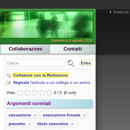
▼ Pubblicità 
Domenica 9 agosto 2026
Collaborazioni
Contatti
Entra
Collabora con la Redazione
Segnala
l'articolo a un collega o un amico
Vota:
0
/
5
(
0
voti
)
Argomenti correlati
cassazione
esecuzione forzata
precetto
titolo esecutivo