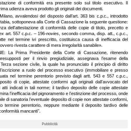
ttestazione di conformità era presente solo sul titolo esecutivo. Il
prima udienza aveva prodotto gli originali dei documenti.
 Milano, avvalendosi del disposto dall’art. 363 bis c.p.c., introdotto
rtabia, sottoponeva alla Corte di Cassazione la seguente questione:
a dell'attestazione di conformità delle copie di titolo, precetto e
ex
art. 557 c.p.c. – 196-
novies
, secondo comma, disp. att., c.p.c.,
te nel termine ivi prescritto, costituisca causa di inefficacia del
vvero rivesta carattere di mera irregolarità sanabile».
NE
: La Prima Presidente della Corte di Cassazione, ritenendo
presupposti per il rinvio pregiudiziale, assegnava l’esame della
Terza sezione civile, la quale ha pronunciato il principio di diritto
l'iscrizione a ruolo del processo esecutivo (immobiliare e presso
ttuata nel termine perentorio previsto dagli artt. 543 e 557 c.p.c.,
posito di copie, attestate conformi agli originali dall'avvocato del
i atti indicati in tali norme; il tardivo deposito delle copie attestate
ina l'inefficacia del pignoramento e l'estinzione del processo, onde
ile di sanatoria l'eventuale deposito di copie non attestate conformi,
tto termine perentorio, neppure mediante il deposito tardivo delle
 conformità mancanti".
Pubblicità