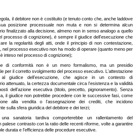
egola, il debitore non è costituito (e tenuto conto che, anche laddove
 sua posizione processuale non muta e non si determina alcun
orio finalizzato alla decisione, almeno non in senso analogo a quello
el processo di cognizione), è sempre il giudice dell'esecuzione che
are la regolarità degli atti, onde il principio di non contestazione,
, nel processo esecutivo non ha modo di operare (quanto meno per
 inteso nel processo di cognizione);
ione di conformità non è un mero formalismo, ma un presidio
e per il corretto svolgimento del processo esecutivo. L'attestazione
e al giudice dell'esecuzione, che agisce in un contesto di
rio attenuato, la certezza documentale circa l'esistenza e la validità
osti dell'azione esecutiva (titolo, precetto, pignoramento). Senza
za, il giudice non potrebbe procedere con le successive fasi, come
azione alla vendita o l'assegnazione dei crediti, che incidono
 sulla sfera giuridica del debitore e dei terzi;
e una sanatoria tardiva comporterebbe un rallentamento del
 palese contrasto con la ratio delle recenti riforme, volte a garantire
le durata e l'efficienza delle procedure esecutive.