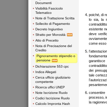
Documenti
Visibilità Fascicolo
Telematico
poiché, di r
Note di Trattazione Scritta
lo sia, la
Sollecito di Pagamento
contradditt
esistente n
Decreto Ingiuntivo
deve verific
Sfratto per Morosità
ovviamente
Atto di Precetto
come esso è
Nota di Precisazione del
Credito
l'attestaz
fondamental
Pignoramento stipendio o
pensione
garantisc
contradditto
Dichiarazione 553 cpc
dei presupp
Indice Allegati
tale certez
Cerca ufficio giudiziario
l'autorizz
competente
pesantemente
Ricerca uffici UNEP
consentir
Note Iscrizione Ruolo
processo, in
Codici Iscrizione Ruolo
la ragionevo
Calcolo Impronta Hash