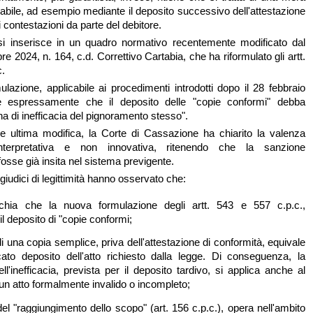
nabile, ad esempio mediante il deposito successivo dell'attestazione
 contestazioni da parte del debitore.
si inserisce in un quadro normativo recentemente modificato dal
re 2024, n. 164, c.d. Correttivo Cartabia, che ha riformulato gli artt.
c.
lazione, applicabile ai procedimenti introdotti dopo il 28 febbraio
 espressamente che il deposito delle "copie conformi" debba
a di inefficacia del pignoramento stesso".
le ultima modifica, la Corte di Cassazione ha chiarito la valenza
terpretativa e non innovativa, ritenendo che la sanzione
a fosse già insita nel sistema previgente.
 giudici di legittimità hanno osservato che:
chia che la nuova formulazione degli artt. 543 e 557 c.p.c.,
l deposito di "copie conformi;
di una copia semplice, priva dell'attestazione di conformità, equivale
to deposito dell'atto richiesto dalla legge. Di conseguenza, la
ll'inefficacia, prevista per il deposito tardivo, si applica anche al
 un atto formalmente invalido o incompleto;
 del "raggiungimento dello scopo" (art. 156 c.p.c.), opera nell'ambito