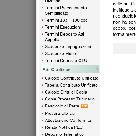
Divorzio
delle nullit
Termini Procedimento
inefficacia
Semplificato
riconducibil
Termini 183 + 190 cpc
non ha sens
Termini Esecuzioni
scopo, così
formalmente 
Termini Deposito Atti
Appello
Scadenze Impugnazioni
Scadenze Multe
Termini Deposito CTU
Atti Giudiziari
Calcolo Contributo Unificato
Tabella Contributo Unificato
Calcolo Diritti di Copia
Copie Processo Tributario
Fascicolo di Parte
Procura alle Liti
Attestazione Conformità
Relata Notifica PEC
Deposito Telematico