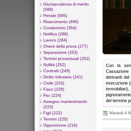
Giurisprudenza di merito
(588)
Penale (585)
Risarcimento (496)
Condominio (354)
Notifica (288)
Lavoro (284)
Onere della prova (277)
Separazione (253)
Termini processuali (252)
Nullità (252)
Con la sent
Contratti (249)
Cassazione 
derivanti dal
Diritto tributario (241)
esecuzione (
Civile (233)
immobiliari)
Fisco (228)
pignoramento 
Pec (224)
del termine p
Assegno mantenimento
(223)
Figli (222)
Martedi 4 
Termini (220)
Opposizione (216)