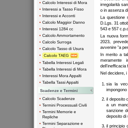
Calcolo Interessi di Mora
irregolarità sa
Interessi a Tasso Fisso
o in assenza di
Interessi e Acconti
La questione 
Calcolo Maggior Danno
D.Lgs. 31 ottob
543 e 557 c.p.
Interessi 1284 cc
Calcolo Ammortamento
La nuova formu
2023, prevede
Calcolo Surroga
avvenire "a pen
Calcolo Tasso di Usura
In merito a ta
Calcolo TAEG
meramente in
Tabella Interessi Legali
dell'inefficaci
Tabella Interessi di Mora
Nel decidere, i
Interessi Mora Appalti
Tabella Tassi Appalti
sia la vec
impongono i
Scadenze e Termini
Calcolo Scadenze
il deposito 
a un manca
Termini Processuali Civili
sanzione de
Termini Memorie e
deposito di
Repliche
Termini Separazione e
il principio