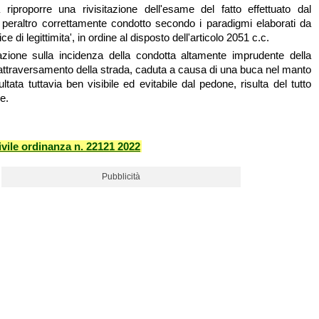
riproporre una rivisitazione dell'esame del fatto effettuato dal
 peraltro correttamente condotto secondo i paradigmi elaborati da
ce di legittimita', in ordine al disposto dell'articolo 2051 c.c.
azione sulla incidenza della condotta altamente imprudente della
l'attraversamento della strada, caduta a causa di una buca nel manto
ultata tuttavia ben visibile ed evitabile dal pedone, risulta del tutto
e.
vile ordinanza n. 22121 2022
Pubblicità