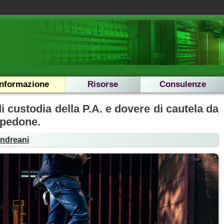
Informazione
Risorse
Consulenze
i custodia della P.A. e dovere di cautela da
 pedone.
Andreani