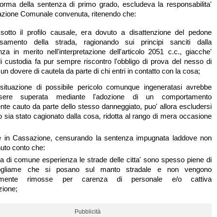
orma della sentenza di primo grado, escludeva la responsabilita'
azione Comunale convenuta, ritenendo che:
, sotto il profilo causale, era dovuto a disattenzione del pedone
versamento della strada, ragionando sui principi sanciti dalla
nza in merito nell'interpretazione dell'articolo 2051 c.c., giacche'
 di custodia fa pur sempre riscontro l'obbligo di prova del nesso di
 un dovere di cautela da parte di chi entri in contatto con la cosa;
situazione di possibile pericolo comunque ingeneratasi avrebbe
sere superata mediante l'adozione di un comportamento
nte cauto da parte dello stesso danneggiato, puo' allora escludersi
o sia stato cagionato dalla cosa, ridotta al rango di mera occasione
rre in Cassazione, censurando la sentenza impugnata laddove non
uto conto che:
la di comune esperienza le strade delle citta' sono spesso piene di
ogliame che si posano sul manto stradale e non vengono
vamente rimosse per carenza di personale e/o cattiva
zione;
Pubblicità