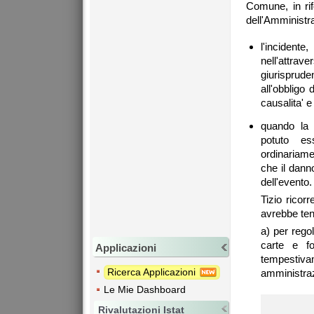
Comune, in rif
dell'Amministr
l'incidente
nell'attra
giurisprude
all'obbligo
causalita' e
quando la 
potuto es
ordinariame
che il dann
dell'evento.
Tizio rico
avrebbe ten
a) per rego
carte e f
Applicazioni
tempesti
Ricerca Applicazioni
amministra
Le Mie Dashboard
Rivalutazioni Istat