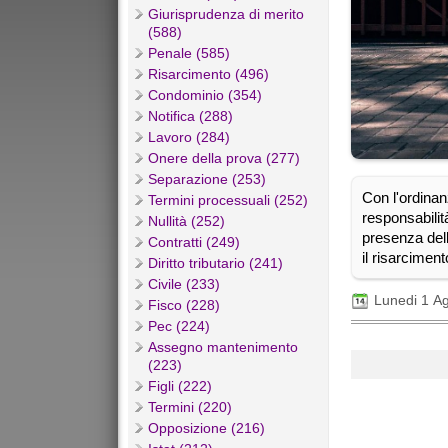
Giurisprudenza di merito
(588)
Penale (585)
Risarcimento (496)
Condominio (354)
Notifica (288)
Lavoro (284)
Onere della prova (277)
Separazione (253)
Con l'ordina
Termini processuali (252)
responsabili
Nullità (252)
presenza dell
Contratti (249)
il risarciment
Diritto tributario (241)
Civile (233)
Lunedi 1 A
Fisco (228)
Pec (224)
Assegno mantenimento
(223)
Figli (222)
Termini (220)
Opposizione (216)