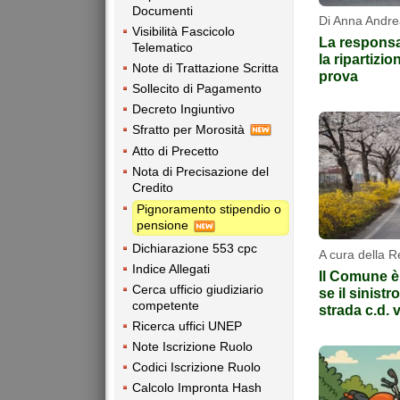
Documenti
Di Anna Andre
Visibilità Fascicolo
La responsab
Telematico
la ripartizio
Note di Trattazione Scritta
prova
Sollecito di Pagamento
Decreto Ingiuntivo
Sfratto per Morosità
Atto di Precetto
Nota di Precisazione del
Credito
Pignoramento stipendio o
pensione
Dichiarazione 553 cpc
A cura della 
Indice Allegati
Il Comune è
Cerca ufficio giudiziario
se il sinistr
competente
strada c.d. v
Ricerca uffici UNEP
Note Iscrizione Ruolo
Codici Iscrizione Ruolo
Calcolo Impronta Hash