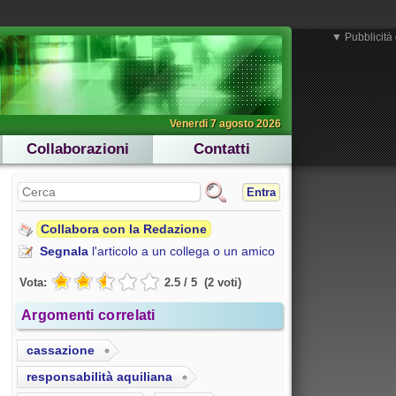
▼ Pubblicità 
Venerdi 7 agosto 2026
Collaborazioni
Contatti
Entra
Collabora con la Redazione
Segnala
l'articolo a un collega o un amico
Vota:
2.5
/
5
(
2
voti
)
Argomenti correlati
cassazione
responsabilità aquiliana