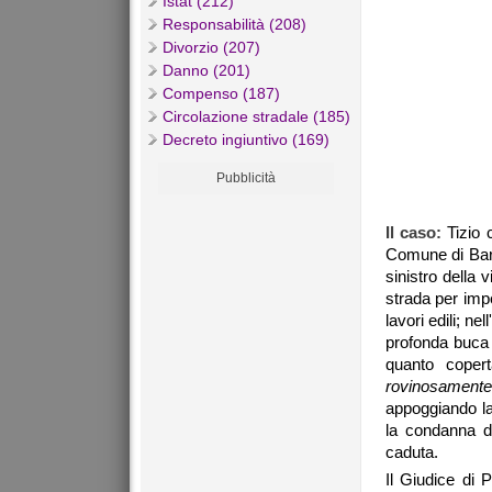
Istat (212)
Responsabilità (208)
Divorzio (207)
Danno (201)
Compenso (187)
Circolazione stradale (185)
Decreto ingiuntivo (169)
Pubblicità
Il caso:
Tizio c
Comune di Bar
sinistro della 
strada per imp
lavori edili; n
profonda buca p
quanto coper
rovinosamente
appoggiando la
la condanna d
caduta.
Il Giudice di 