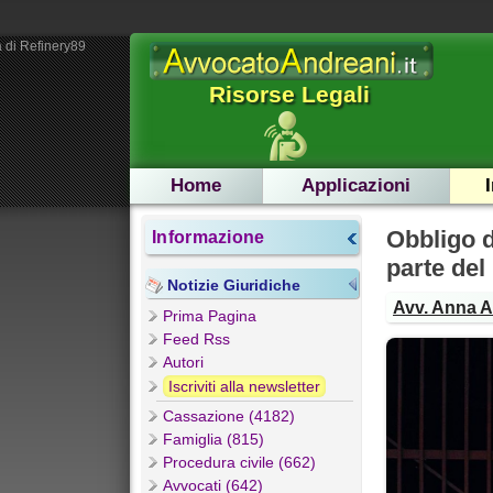
 di Refinery89
Risorse Legali
Home
Applicazioni
Obbligo d
Informazione
parte del
Notizie Giuridiche
Avv. Anna 
Prima Pagina
Feed Rss
Autori
Iscriviti alla newsletter
Cassazione (4182)
Famiglia (815)
Procedura civile (662)
Avvocati (642)