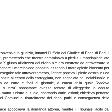
onveniva in giudizio, innanzi l'Ufficio del Giudice di Pace di Bari, il
i, premettendo che mentre camminava a piedi sul marciapiede lato
via X giunto all'altezza del civico n.Y era costretto ad attraversare la
egnare il marciapiede opposto, essendo il marciapiede bloccato per
ell'eseguire tale attraversamento, lìattore poneva il piede destro in una
osta al centro della carreggiata, non segnalata ne' individuabile in
ta da carte e fogli di giornale, a causa della quale
"cadeva
 a terra
" nonostante avesse tentato di alleggerire la caduta
 mano sinistra al suolo, riportando varie lesioni; chiedeva pertanto
el Comune al risarcimento dei danni patiti in conseguenza della
Pace accoglieva la domanda attorea, mentre il Tribunale, adito dal