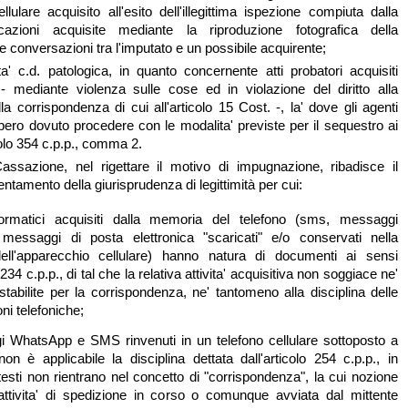
llulare acquisito all'esito dell'illegittima ispezione compiuta dalla
azioni acquisite mediante la riproduzione fotografica della
 conversazioni tra l'imputato e un possibile acquirente;
lita' c.d. patologica, in quanto concernente atti probatori acquisiti
 mediante violenza sulle cose ed in violazione del diritto alla
a corrispondenza di cui all'articolo 15 Cost. -, la' dove gli agenti
bero dovuto procedere con le modalita' previste per il sequestro ai
colo 354 c.p.p., comma 2.
assazione, nel rigettare il motivo di impugnazione, ribadisce il
entamento della giurisprudenza di legittimità per cui:
ormatici acquisiti dalla memoria del telefono (sms, messaggi
messaggi di posta elettronica "scaricati" e/o conservati nella
ll'apparecchio cellulare) hanno natura di documenti ai sensi
o 234 c.p.p., di tal che la relativa attivita' acquisitiva non soggiace ne'
 stabilite per la corrispondenza, ne' tantomeno alla disciplina delle
oni telefoniche;
i WhatsApp e SMS rinvenuti in un telefono cellulare sottoposto a
on è applicabile la disciplina dettata dall'articolo 254 c.p.p., in
 testi non rientrano nel concetto di "corrispondenza", la cui nozione
attivita' di spedizione in corso o comunque avviata dal mittente