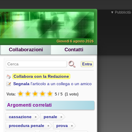
▼ Pubblicità 
Giovedi 6 agosto 2026
Collaborazioni
Contatti
Entra
Collabora con la Redazione
Segnala
l'articolo a un collega o un amico
Vota:
5
/
5
(
1
voto
)
Argomenti correlati
cassazione
penale
procedura penale
prova