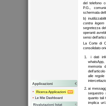
del telefono ce
P.G., comunic
schermata delle
b) inutilizzabi
contra legem
-
segretezza dell
operanti avreb
sensi dell'arti
La Corte di C
consolidato ori
i dati inf
whatsApp, 
memoria de
dell'articol
alle regole
intercettazi
Applicazioni
ai messagg
Ricerca Applicazioni
sequestro n
Le Mie Dashboard
quanto tali
implica un'
Rivalutazioni Istat