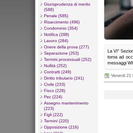
Giurisprudenza di merito
(588)
Penale (585)
Risarcimento (496)
Condominio (354)
Notifica (288)
Lavoro (284)
Onere della prova (277)
La VI° Sezio
Separazione (253)
torna ad occu
Termini processuali (252)
messaggi Wh
Nullità (252)
Contratti (249)
Venerdi 21
Diritto tributario (241)
Civile (233)
Fisco (228)
Pec (224)
Assegno mantenimento
(223)
Figli (222)
Termini (220)
Opposizione (216)