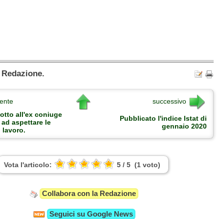
a Redazione.
ente
successivo
otto all'ex coniuge
Pubblicato l'indice Istat di
a ad aspettare le
gennaio 2020
 lavoro.
Vota l'articolo:
5
/
5
(
1
voto
)
Collabora con la Redazione
Seguici su
Google News