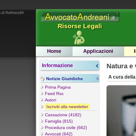
 di Refinery89
Risorse Legali
Home
Applicazioni
Natura e
Informazione
A cura dell
Notizie Giuridiche
Prima Pagina
Feed Rss
Autori
Iscriviti alla newsletter
Cassazione (4182)
Famiglia (815)
Procedura civile (662)
Avvocati (642)