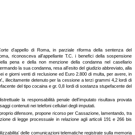
orte d'appello di Roma, in parziale riforma della sentenza del
oma, riconosceva all'appellante T.C. i benefici della sospensione
della pena e della non menzione della condanna nel casellario
fermando la sua condanna, resa all'esito del giudizio abbreviato, alla
i e giorni venti di reclusione ed Euro 2.800 di multa, per avere, in
, illecitamente detenuto per la cessione a terzi grammi 4,2 lordi di
acente del tipo cocaina e gr. 0,8 lordi di sostanza stupefacente del
istrettuale la responsabilità penale dell'imputato risultava provata
ggi contenuti nei telefoni cellulari degli imputati.
l proprio difensore, propone ricorso per Cassazione, lamentando, tra
lazione di legge processuale in relazione agli articoli 191 e 266 bis
nutilizzabilita' delle comunicazioni telematiche registrate sulla memoria