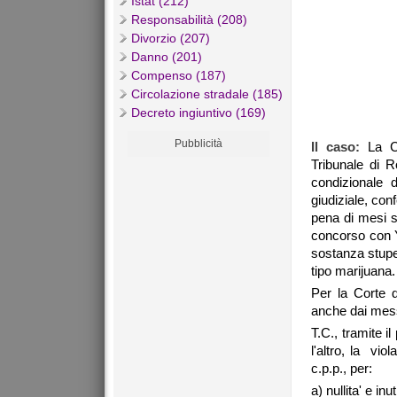
Istat (212)
Responsabilità (208)
Divorzio (207)
Danno (201)
Compenso (187)
Circolazione stradale (185)
Decreto ingiuntivo (169)
Pubblicità
Il caso:
La C
Tribunale di R
condizionale 
giudiziale, con
pena di mesi se
concorso con Y.
sostanza stupef
tipo marijuana.
Per la Corte d
anche dai messa
T.C., tramite i
l'altro, la vio
c.p.p., per:
a) nullita' e i