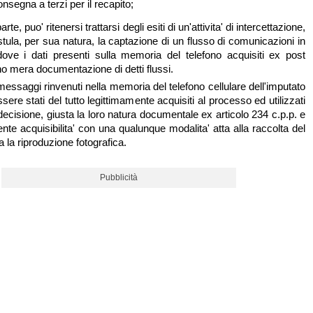
nsegna a terzi per il recapito;
parte, puo' ritenersi trattarsi degli esiti di un'attivita' di intercettazione,
stula, per sua natura, la captazione di un flusso di comunicazioni in
dove i dati presenti sulla memoria del telefono acquisiti ex post
no mera documentazione di detti flussi.
messaggi rinvenuti nella memoria del telefono cellulare dell'imputato
ssere stati del tutto legittimamente acquisiti al processo ed utilizzati
a decisione, giusta la loro natura documentale ex articolo 234 c.p.p. e
nte acquisibilita' con una qualunque modalita' atta alla raccolta del
a la riproduzione fotografica.
Pubblicità