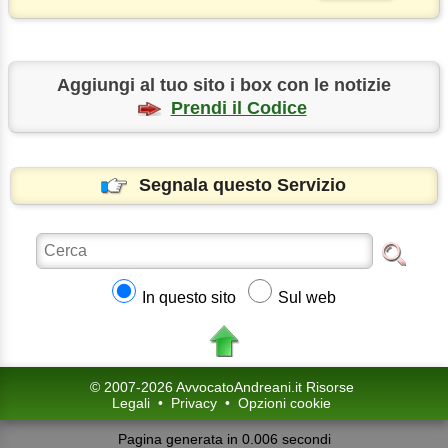
Aggiungi al tuo sito i box con le notizie
Prendi il Codice
Segnala questo Servizio
In questo sito
Sul web
© 2007-2026 AvvocatoAndreani.it Risorse
Legali
•
Privacy
•
Opzioni cookie
Pagina generata in 0.006 secondi