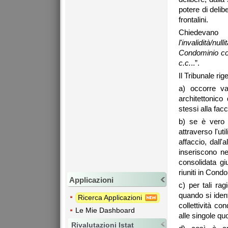
potere di deli
frontalini.
Chiedevan
l'invalidità/n
Condominio con
c.c.
..”.
Il Tribunale ri
a) occorre val
architettonico
stessi alla fac
b) se è vero c
attraverso l'ut
affaccio, dall'
inseriscono nel
consolidata gi
riuniti in Cond
Applicazioni
c) per tali rag
quando si ident
Ricerca Applicazioni
collettività co
Le Mie Dashboard
alle singole quo
Rivalutazioni Istat