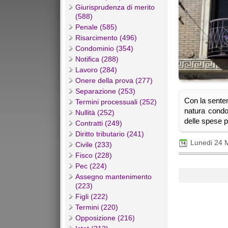
Giurisprudenza di merito
(588)
Penale (585)
Risarcimento (496)
Condominio (354)
Notifica (288)
Lavoro (284)
Onere della prova (277)
Separazione (253)
Con la senten
Termini processuali (252)
natura condom
Nullità (252)
delle spese pe
Contratti (249)
Diritto tributario (241)
Lunedi 24 
Civile (233)
Fisco (228)
Pec (224)
Assegno mantenimento
(223)
Figli (222)
Termini (220)
Opposizione (216)