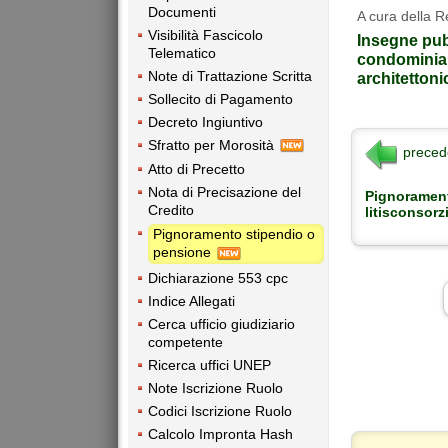
Documenti
A cura della 
Visibilità Fascicolo
Insegne pubb
Telematico
condominial
Note di Trattazione Scritta
architettonic
Sollecito di Pagamento
Decreto Ingiuntivo
Sfratto per Morosità
preced
Atto di Precetto
Nota di Precisazione del
Pignorament
Credito
litisconsorz
Pignoramento stipendio o
pensione
Dichiarazione 553 cpc
Indice Allegati
Cerca ufficio giudiziario
competente
Ricerca uffici UNEP
Note Iscrizione Ruolo
Codici Iscrizione Ruolo
Calcolo Impronta Hash