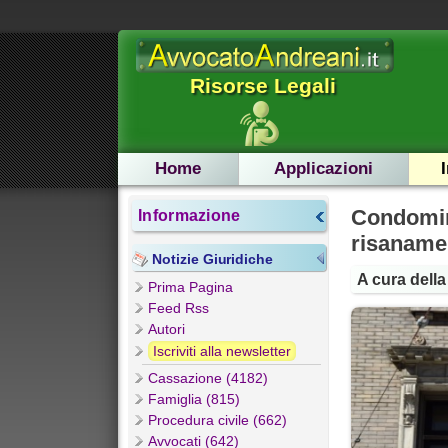
Risorse Legali
Home
Applicazioni
Condomini
Informazione
risanamen
Notizie Giuridiche
A cura dell
Prima Pagina
Feed Rss
Autori
Iscriviti alla newsletter
Cassazione (4182)
Famiglia (815)
Procedura civile (662)
Avvocati (642)