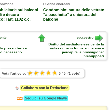
Redazione
Di Anna Andreani
licitarie sui balconi
Condominio: natura delle vetrate
i e decoro
“a pacchetto” a chiusura del
o: l'art. 1102 c.c.
balcone
ente
successivo
Diritto del mediatore esercente la
o presso terzi e
professione in forma societaria a
io necessario
percepire la provvigione:
presupposti
Vota l'articolo:
5
/
5
(
1
voto
)
Collabora con la Redazione
Seguici su
Google News