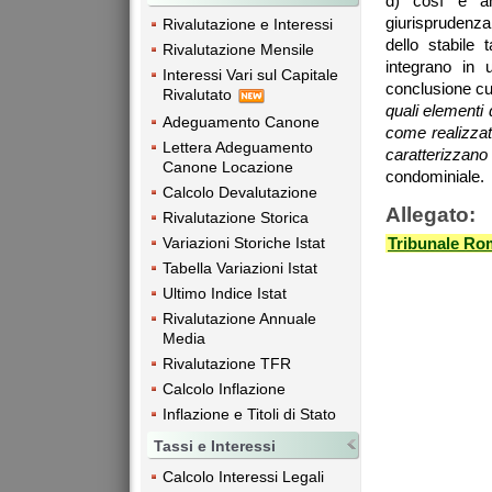
d) così è anc
giurisprudenza 
Rivalutazione e Interessi
dello stabile 
Rivalutazione Mensile
integrano in 
Interessi Vari sul Capitale
conclusione cu
Rivalutato
quali elementi 
Adeguamento Canone
come realizzata
Lettera Adeguamento
caratterizzano
Canone Locazione
condominiale.
Calcolo Devalutazione
Allegato:
Rivalutazione Storica
Variazioni Storiche Istat
Tribunale Ro
Tabella Variazioni Istat
Ultimo Indice Istat
Rivalutazione Annuale
Media
Rivalutazione TFR
Calcolo Inflazione
Inflazione e Titoli di Stato
Tassi e Interessi
Calcolo Interessi Legali