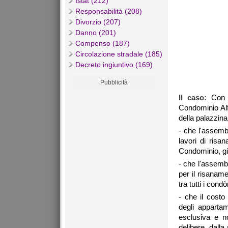
Istat (212)
Responsabilità (208)
Divorzio (207)
Danno (201)
Compenso (187)
Circolazione stradale (185)
Decreto ingiuntivo (169)
Pubblicità
Il caso:
Con 
Condominio Alfa
della palazzin
- che l'assemb
lavori di risan
Condominio, gi
- che l'assemb
per il risaname
tra tutti i cond
- che il costo
degli appartam
esclusiva e n
delibere, dall