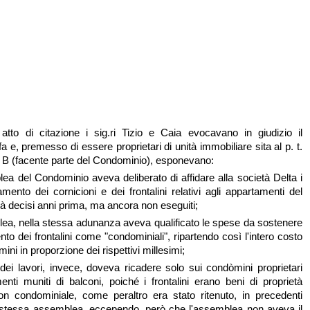
atto di citazione i sig.ri Tizio e Caia evocavano in giudizio il
 e, premesso di essere proprietari di unità immobiliare sita al p. t.
a B (facente parte del Condominio), esponevano:
lea del Condominio aveva deliberato di affidare alla società Delta i
amento dei cornicioni e dei frontalini relativi agli appartamenti del
à decisi anni prima, ma ancora non eseguiti;
lea, nella stessa adunanza aveva qualificato le spese da sostenere
nto dei frontalini come "condominiali", ripartendo così l'intero costo
òmini in proporzione dei rispettivi millesimi;
 dei lavori, invece, doveva ricadere solo sui condòmini proprietari
enti muniti di balconi, poiché i frontalini erano beni di proprietà
on condominiale, come peraltro era stato ritenuto, in precedenti
a stessa assemblea, eccependo, però che l'assemblea non aveva il