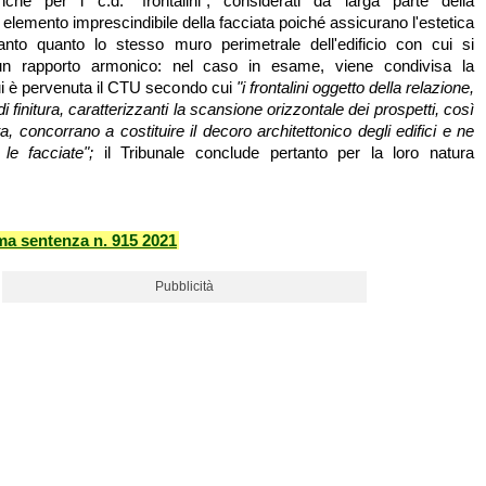
he per i c.d. "frontalini", considerati da larga parte della
elemento imprescindibile della facciata poiché assicurano l'estetica
tanto quanto lo stesso muro perimetrale dell'edificio con cui si
un rapporto armonico: nel caso in esame, viene condivisa la
i è pervenuta il CTU secondo cui
"i frontalini oggetto della relazione,
di finitura, caratterizzanti la scansione orizzontale dei prospetti, così
, concorrano a costituire il decoro architettonico degli edifici e ne
 le facciate";
il Tribunale conclude pertanto per la loro natura
ma sentenza n. 915 2021
Pubblicità