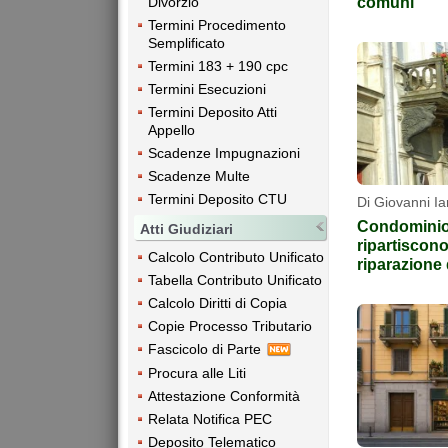
comuni
Divorzio
Termini Procedimento
Semplificato
Termini 183 + 190 cpc
Termini Esecuzioni
Termini Deposito Atti
Appello
Scadenze Impugnazioni
Scadenze Multe
Termini Deposito CTU
Di Giovanni Ia
Condominio
Atti Giudiziari
ripartiscono
Calcolo Contributo Unificato
riparazione d
Tabella Contributo Unificato
Calcolo Diritti di Copia
Copie Processo Tributario
Fascicolo di Parte
Procura alle Liti
Attestazione Conformità
Relata Notifica PEC
Deposito Telematico