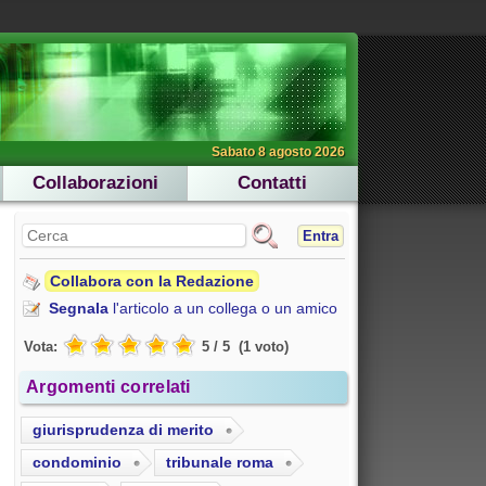
Sabato 8 agosto 2026
Collaborazioni
Contatti
Entra
Collabora con la Redazione
Segnala
l'articolo a un collega o un amico
Vota:
5
/
5
(
1
voto
)
Argomenti correlati
giurisprudenza di merito
condominio
tribunale roma