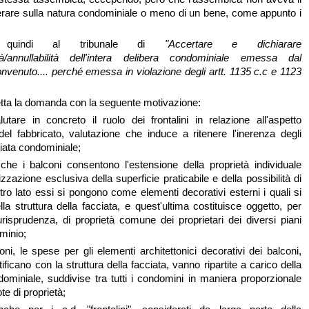
berare sulla natura condominiale o meno di un bene, come appunto i
o quindi al tribunale di
"Accertare e dichiarare
ullità/annullabilità dell'intera delibera condominiale emessa dal
venuto.... perché emessa in violazione degli artt. 1135 c.c e 1123
getta la domanda con la seguente motivazione:
utare in concreto il ruolo dei frontalini in relazione all'aspetto
 del fabbricato, valutazione che induce a ritenere l'inerenza degli
ciata condominiale;
he i balconi consentono l'estensione della proprietà individuale
ilizzazione esclusiva della superficie praticabile e della possibilità di
altro lato essi si pongono come elementi decorativi esterni i quali si
la struttura della facciata, e quest'ultima costituisce oggetto, per
urisprudenza, di proprietà comune dei proprietari dei diversi piani
ominio;
ioni, le spese per gli elementi architettonici decorativi dei balconi,
ificano con la struttura della facciata, vanno ripartite a carico della
ndominiale, suddivise tra tutti i condomini in maniera proporzionale
te di proprietà;