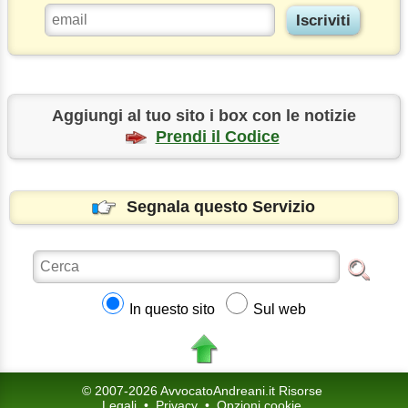
Aggiungi al tuo sito i box con le notizie
Prendi il Codice
Segnala questo Servizio
In questo sito
Sul web
© 2007-2026 AvvocatoAndreani.it Risorse
Legali
•
Privacy
•
Opzioni cookie