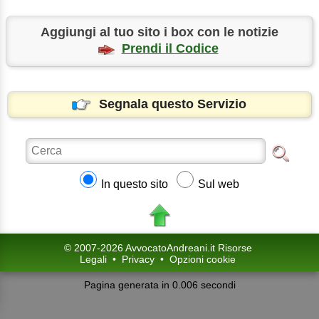
Aggiungi al tuo sito i box con le notizie
Prendi il Codice
Segnala questo Servizio
In questo sito
Sul web
© 2007-2026 AvvocatoAndreani.it Risorse
Legali
•
Privacy
•
Opzioni cookie
Pagina generata in 0.006 secondi