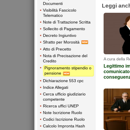
Documenti
Leggi anc
Visibilità Fascicolo
Telematico
Note di Trattazione Scritta
Sollecito di Pagamento
Decreto Ingiuntivo
Sfratto per Morosità
Atto di Precetto
Nota di Precisazione del
A cura della 
Credito
Legittimo 
Pignoramento stipendio o
comunicato
pensione
conseguen
Dichiarazione 553 cpc
Indice Allegati
Cerca ufficio giudiziario
competente
Ricerca uffici UNEP
Note Iscrizione Ruolo
Codici Iscrizione Ruolo
Calcolo Impronta Hash