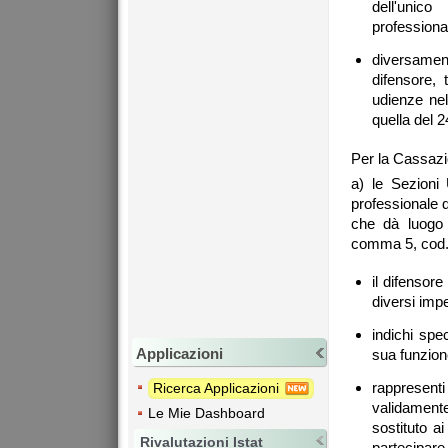
dell'unic
professional
diversamen
difensore,
udienze nel
quella del 
Per la Cassazio
a) le Sezioni 
professionale d
che dà luogo 
comma 5, cod. 
il difensor
diversi imp
indichi spe
Applicazioni
sua funzion
rappresent
Ricerca Applicazioni
validamente
Le Mie Dashboard
sostituto a
Rivalutazioni Istat
partecipare