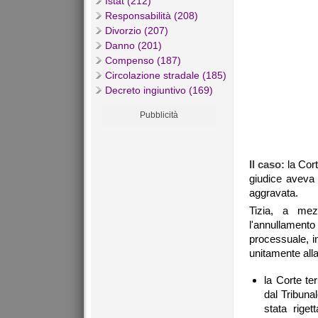
Istat (212)
Responsabilità (208)
Divorzio (207)
Danno (201)
Compenso (187)
Circolazione stradale (185)
Decreto ingiuntivo (169)
Pubblicità
Il caso:
la Cor
giudice aveva c
aggravata.
Tizia, a mez
l'annullamento
processuale, in
unitamente alla
la Corte te
dal Tribuna
stata riget