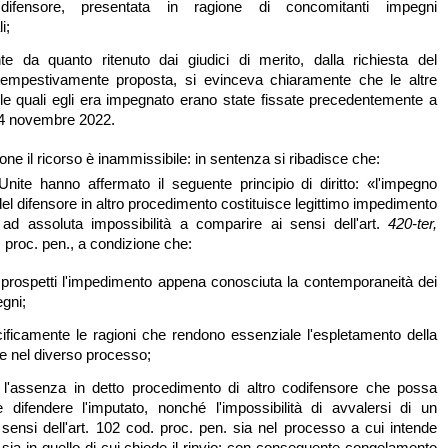
o difensore, presentata in ragione di concomitanti impegni
i;
te da quanto ritenuto dai giudici di merito, dalla richiesta del
 tempestivamente proposta, si evinceva chiaramente che le altre
le quali egli era impegnato erano state fissate precedentemente a
24 novembre 2022.
ne il ricorso è inammissibile: in sentenza si ribadisce che:
Unite hanno affermato il seguente principio di diritto: «l'impegno
el difensore in altro procedimento costituisce legittimo impedimento
ad assoluta impossibilità a comparire ai sensi dell'art.
420-ter,
proc. pen., a condizione che:
e prospetti l'impedimento appena conosciuta la contemporaneità dei
egni;
cificamente le ragioni che rendono essenziale l'espletamento della
e nel diverso processo;
i l'assenza in detto procedimento di altro codifensore che possa
 difendere l'imputato, nonché l'impossibilità di avvalersi di un
i sensi dell'art. 102 cod. proc. pen. sia nel processo a cui intende
 sia in quello di cui chiede il rinvio; con conseguente congelamento