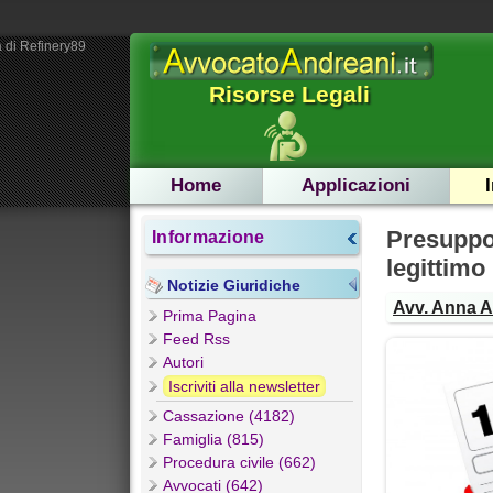
 di Refinery89
Risorse Legali
Home
Applicazioni
Presuppos
Informazione
legittim
Notizie Giuridiche
Avv. Anna 
Prima Pagina
Feed Rss
Autori
Iscriviti alla newsletter
Cassazione (4182)
Famiglia (815)
Procedura civile (662)
Avvocati (642)