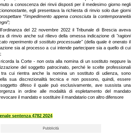
nuto a conoscenza dei rinvii disposti per il medesimo giorno negli
 ciononostante, egli presentava la richiesta di rinvio solo due giorni
rospettare “
l'impedimento appena conosciuta la contemporaneità
egni”;
ell'ordinanza del 22 novembre 2022 il Tribunale di Brescia aveva
anza di rinvio anche sul rilievo della omessa indicazione di
"ragioni
ato reperimento di sostituto processuale"
(della quale è onerato il
lazione sia al processo a cui intende partecipare sia a quello di cui
;
 ricorda la Corte - non osta alla nomina di un sostituto neppure la
zzazione del soggetto patrocinato, perché le scelte professionali
, tra cui rientra anche la nomina un sostituto di udienza, sono
ella sua discrezionalità tecnica e non possono, quindi, essere
 soggetto difeso il quale può esclusivamente, ave sussista una
vergenza in ordine alle modalità di espletamento del mandato
revocare il mandato e sostituire il mandatario con altro difensore
enale sentenza 4782 2024
Pubblicità