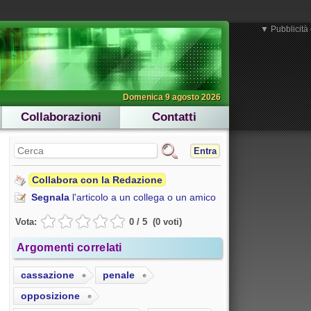
▼ Pubblicità 
Domenica 9 agosto 2026
Collaborazioni
Contatti
Entra
Collabora con la Redazione
Segnala
l'articolo a un collega o un amico
Vota:
0
/
5
(
0
voti
)
Argomenti correlati
cassazione
penale
opposizione