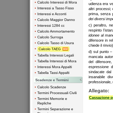
Calcolo Interessi di Mora
udienza era ve
Interessi a Tasso Fisso
altri processi;
prima, senza p
Interessi e Acconti
dei diversi imp
Calcolo Maggior Danno
c) peraltro, n
Interessi 1284 cc
respinto l'ist
Calcolo Ammortamento
idonee al manc
Calcolo Surroga
difensore in re
Calcolo Tasso di Usura
chiede il rinvio)
Calcolo TAEG
d) sul punto –
Tabella Interessi Legali
mancata autori
Tabella Interessi di Mora
del difensore
espressione d
Interessi Mora Appalti
sindacate dal
Tabella Tassi Appalti
insanabile di
Scadenze e Termini
professionale, 
Calcolo Scadenze
Allegato:
Termini Processuali Civili
Cassazione p
Termini Memorie e
Repliche
Termini Separazione e