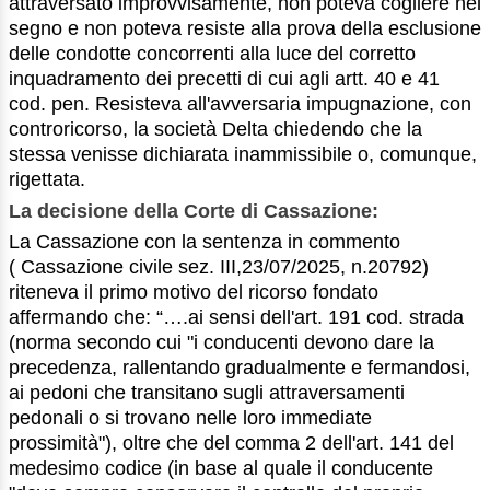
attraversato improvvisamente, non poteva cogliere nel
segno e non poteva resiste alla prova della esclusione
delle condotte concorrenti alla luce del corretto
inquadramento dei precetti di cui agli artt. 40 e 41
cod. pen. Resisteva all'avversaria impugnazione, con
controricorso, la società Delta chiedendo che la
stessa venisse dichiarata inammissibile o, comunque,
rigettata.
La decisione della Corte di Cassazione:
La Cassazione con la sentenza in commento
( Cassazione civile sez. III,23/07/2025, n.20792)
riteneva il primo motivo del ricorso fondato
affermando che: “….ai sensi dell'art. 191 cod. strada
(norma secondo cui "i conducenti devono dare la
precedenza, rallentando gradualmente e fermandosi,
ai pedoni che transitano sugli attraversamenti
pedonali o si trovano nelle loro immediate
prossimità"), oltre che del comma 2 dell'art. 141 del
medesimo codice (in base al quale il conducente