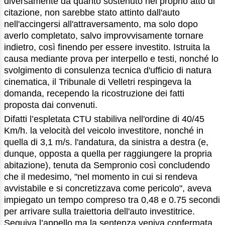
diversamente da quanto sostenuto nel proprio atto di
citazione, non sarebbe stato attinto dall'auto
nell'accingersi all'attraversamento, ma solo dopo
averlo completato, salvo improvvisamente tornare
indietro, così finendo per essere investito. Istruita la
causa mediante prova per interpello e testi, nonché lo
svolgimento di consulenza tecnica d'ufficio di natura
cinematica, il Tribunale di Velletri respingeva la
domanda, recependo la ricostruzione dei fatti
proposta dai convenuti.
Difatti l’espletata CTU stabiliva nell'ordine di 40/45
Km/h. la velocità del veicolo investitore, nonché in
quella di 3,1 m/s. l'andatura, da sinistra a destra (e,
dunque, opposta a quella per raggiungere la propria
abitazione), tenuta da Sempronio così concludendo
che il medesimo, "nel momento in cui si rendeva
avvistabile e si concretizzava come pericolo", aveva
impiegato un tempo compreso tra 0,48 e 0.75 secondi
per arrivare sulla traiettoria dell'auto investitrice.
Seguiva l’appello ma la sentenza veniva confermata.