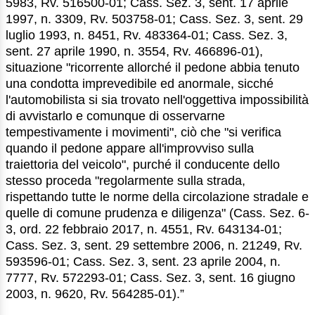
5983, Rv. 516500-01; Cass. Sez. 3, sent. 17 aprile
1997, n. 3309, Rv. 503758-01; Cass. Sez. 3, sent. 29
luglio 1993, n. 8451, Rv. 483364-01; Cass. Sez. 3,
sent. 27 aprile 1990, n. 3554, Rv. 466896-01),
situazione "ricorrente allorché il pedone abbia tenuto
una condotta imprevedibile ed anormale, sicché
l'automobilista si sia trovato nell'oggettiva impossibilità
di avvistarlo e comunque di osservarne
tempestivamente i movimenti", ciò che "si verifica
quando il pedone appare all'improvviso sulla
traiettoria del veicolo", purché il conducente dello
stesso proceda "regolarmente sulla strada,
rispettando tutte le norme della circolazione stradale e
quelle di comune prudenza e diligenza" (Cass. Sez. 6-
3, ord. 22 febbraio 2017, n. 4551, Rv. 643134-01;
Cass. Sez. 3, sent. 29 settembre 2006, n. 21249, Rv.
593596-01; Cass. Sez. 3, sent. 23 aprile 2004, n.
7777, Rv. 572293-01; Cass. Sez. 3, sent. 16 giugno
2003, n. 9620, Rv. 564285-01).”