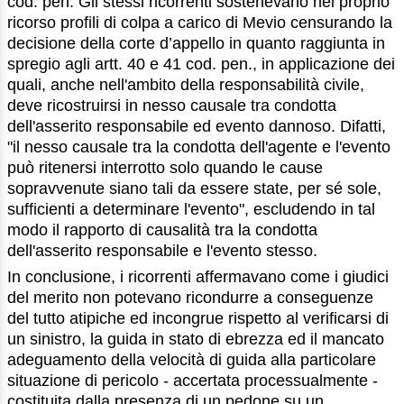
cod. pen. Gli stessi ricorrenti sostenevano nel proprio
ricorso profili di colpa a carico di Mevio censurando la
decisione della corte d’appello in quanto raggiunta in
spregio agli artt. 40 e 41 cod. pen., in applicazione dei
quali, anche nell'ambito della responsabilità civile,
deve ricostruirsi in nesso causale tra condotta
dell'asserito responsabile ed evento dannoso. Difatti,
"il nesso causale tra la condotta dell'agente e l'evento
può ritenersi interrotto solo quando le cause
sopravvenute siano tali da essere state, per sé sole,
sufficienti a determinare l'evento", escludendo in tal
modo il rapporto di causalità tra la condotta
dell'asserito responsabile e l'evento stesso.
In conclusione, i ricorrenti affermavano come i giudici
del merito non potevano ricondurre a conseguenze
del tutto atipiche ed incongrue rispetto al verificarsi di
un sinistro, la guida in stato di ebrezza ed il mancato
adeguamento della velocità di guida alla particolare
situazione di pericolo - accertata processualmente -
costituita dalla presenza di un pedone su un