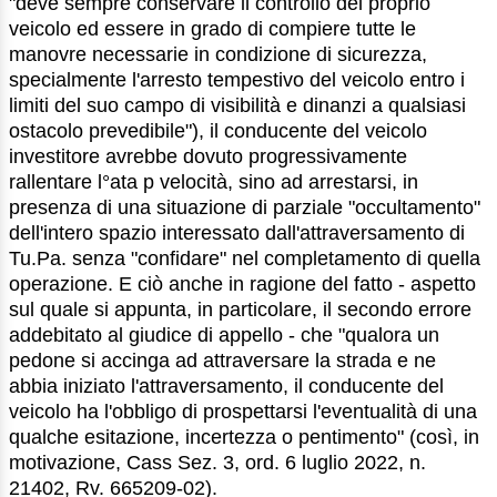
"deve sempre conservare il controllo del proprio
veicolo ed essere in grado di compiere tutte le
manovre necessarie in condizione di sicurezza,
specialmente l'arresto tempestivo del veicolo entro i
limiti del suo campo di visibilità e dinanzi a qualsiasi
ostacolo prevedibile"), il conducente del veicolo
investitore avrebbe dovuto progressivamente
rallentare l°ata p velocità, sino ad arrestarsi, in
presenza di una situazione di parziale "occultamento"
dell'intero spazio interessato dall'attraversamento di
Tu.Pa. senza "confidare" nel completamento di quella
operazione. E ciò anche in ragione del fatto - aspetto
sul quale si appunta, in particolare, il secondo errore
addebitato al giudice di appello - che "qualora un
pedone si accinga ad attraversare la strada e ne
abbia iniziato l'attraversamento, il conducente del
veicolo ha l'obbligo di prospettarsi l'eventualità di una
qualche esitazione, incertezza o pentimento" (così, in
motivazione, Cass Sez. 3, ord. 6 luglio 2022, n.
21402, Rv. 665209-02).