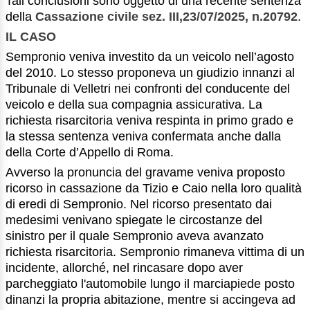
Tali conclusioni sono oggetto di una recente sentenza
della
Cassazione civile sez. III,23/07/2025, n.20792
.
IL CASO
Sempronio veniva investito da un veicolo nell’agosto
del 2010. Lo stesso proponeva un giudizio innanzi al
Tribunale di Velletri nei confronti del conducente del
veicolo e della sua compagnia assicurativa. La
richiesta risarcitoria veniva respinta in primo grado e
la stessa sentenza veniva confermata anche dalla
della Corte d’Appello di Roma.
Avverso la pronuncia del gravame veniva proposto
ricorso in cassazione da Tizio e Caio nella loro qualità
di eredi di Sempronio. Nel ricorso presentato dai
medesimi venivano spiegate le circostanze del
sinistro per il quale Sempronio aveva avanzato
richiesta risarcitoria. Sempronio rimaneva vittima di un
incidente, allorché, nel rincasare dopo aver
parcheggiato l'automobile lungo il marciapiede posto
dinanzi la propria abitazione, mentre si accingeva ad