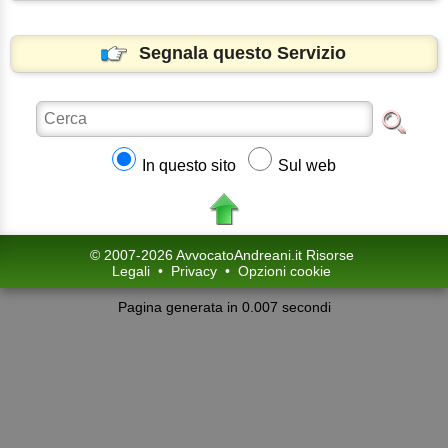
Segnala questo Servizio
In questo sito
Sul web
© 2007-2026 AvvocatoAndreani.it Risorse
Legali
•
Privacy
•
Opzioni cookie
Pagina generata in 0.007 secondi