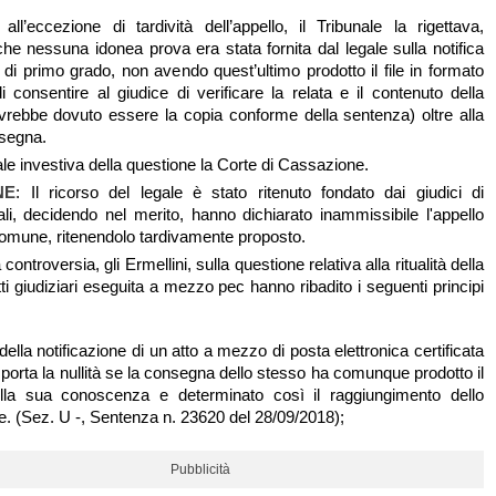
all’eccezione di tardività dell’appello, il Tribunale la rigettava,
he nessuna idonea prova era stata fornita dal legale sulla notifica
 di primo grado, non avendo quest’ultimo prodotto il file in formato
i consentire al giudice di verificare la relata e il contenuto della
avrebbe dovuto essere la copia conforme della sentenza) oltre alla
nsegna.
gale investiva della questione la Corte di Cassazione.
NE
: Il ricorso del legale è stato ritenuto fondato dai giudici di
uali, decidendo nel merito, hanno dichiarato inammissibile l'appello
omune, ritenendolo tardivamente proposto.
controversia, gli Ermellini, sulla questione relativa alla ritualità della
atti giudiziari eseguita a mezzo pec hanno ribadito i seguenti principi
tà della notificazione di un atto a mezzo di posta elettronica certificata
orta la nullità se la consegna dello stesso ha comunque prodotto il
della sua conoscenza e determinato così il raggiungimento dello
e. (Sez. U -, Sentenza n. 23620 del 28/09/2018);
Pubblicità