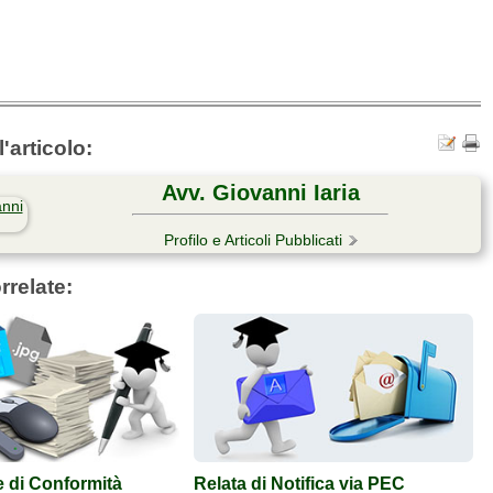
'articolo:
Avv. Giovanni Iaria
Profilo e Articoli Pubblicati
rrelate:
e di Conformità
Relata di Notifica via PEC