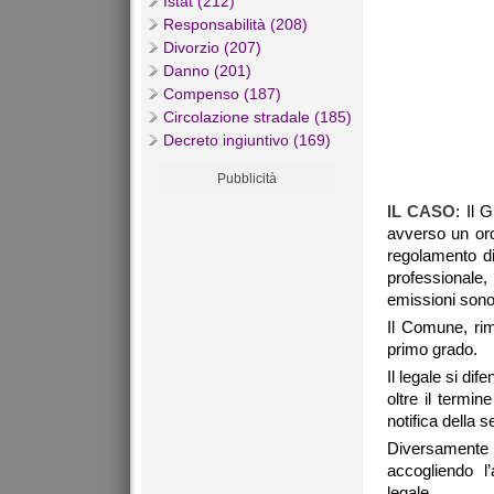
Istat (212)
Responsabilità (208)
Divorzio (207)
Danno (201)
Compenso (187)
Circolazione stradale (185)
Decreto ingiuntivo (169)
Pubblicità
IL CASO
: Il 
avverso un ord
regolamento di 
professionale, 
emissioni sonor
Il Comune, ri
primo grado.
Il legale si di
oltre il termin
notifica della
Diversamente
accogliendo l
legale.