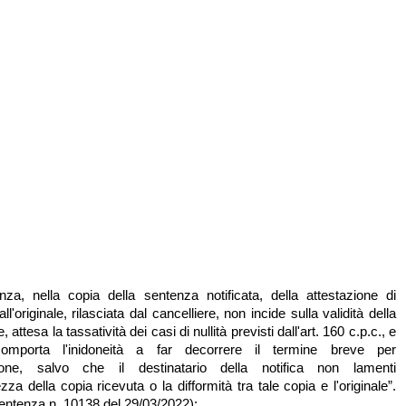
za, nella copia della sentenza notificata, della attestazione di
ll'originale, rilasciata dal cancelliere, non incide sulla validità della
, attesa la tassatività dei casi di nullità previsti dall'art. 160 c.p.c., e
mporta l'inidoneità a far decorrere il termine breve per
ione, salvo che il destinatario della notifica non lamenti
zza della copia ricevuta o la difformità tra tale copia e l'originale”.
Sentenza n. 10138 del 29/03/2022);