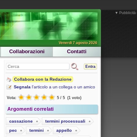
▼ Pubblicità 
Venerdi 7 agosto 2026
Collaborazioni
Contatti
Entra
Collabora con la Redazione
Segnala
l'articolo a un collega o un amico
Vota:
5
/
5
(
1
voto
)
Argomenti correlati
cassazione
termini processuali
pec
termini
appello