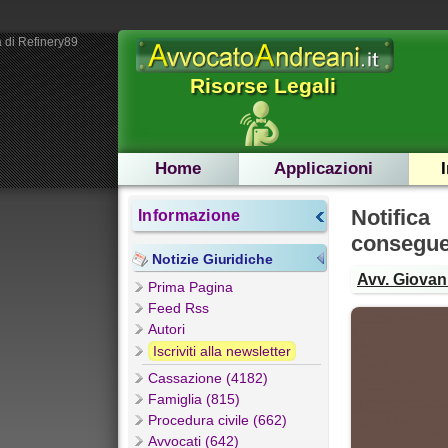
 di Refinery89
Risorse Legali
Home
Applicazioni
Notifica
Informazione
consegu
Notizie Giuridiche
Avv. Giovann
Prima Pagina
Feed Rss
Autori
Iscriviti alla newsletter
Cassazione (4182)
Famiglia (815)
Procedura civile (662)
Avvocati (642)