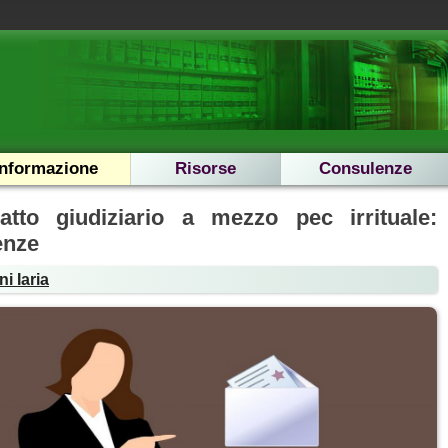
Informazione
Risorse
Consulenze
 atto giudiziario a mezzo pec irrituale:
enze
i Iaria