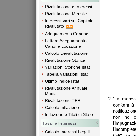
Rivalutazione e Interessi
Rivalutazione Mensile
Interessi Vari sul Capitale
Rivalutato
Adeguamento Canone
Lettera Adeguamento
Canone Locazione
Calcolo Devalutazione
Rivalutazione Storica
Variazioni Storiche Istat
Tabella Variazioni Istat
Ultimo Indice Istat
Rivalutazione Annuale
Media
"La mancan
Rivalutazione TFR
conformità a
Calcolo Inflazione
notificazione
Inflazione e Titoli di Stato
non ne co
l'impugnaz
Tassi e Interessi
l'incomplete
Calcolo Interessi Legali
(Sez. 3 -, 