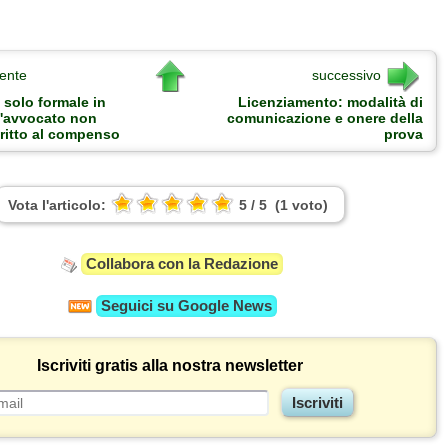
ente
successivo
 solo formale in
Licenziamento: modalità di
l'avvocato non
comunicazione e onere della
iritto al compenso
prova
Vota l'articolo:
5
/
5
(
1
voto
)
Collabora con la Redazione
Seguici su
Google News
Iscriviti gratis alla nostra newsletter