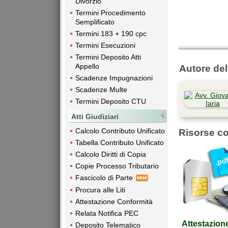
Divorzio
Termini Procedimento
Semplificato
Termini 183 + 190 cpc
Termini Esecuzioni
Termini Deposito Atti
Appello
Autore dell
Scadenze Impugnazioni
Scadenze Multe
Termini Deposito CTU
Atti Giudiziari
Calcolo Contributo Unificato
Risorse co
Tabella Contributo Unificato
Calcolo Diritti di Copia
Copie Processo Tributario
Fascicolo di Parte
Procura alle Liti
Attestazione Conformità
Relata Notifica PEC
Attestazion
Deposito Telematico