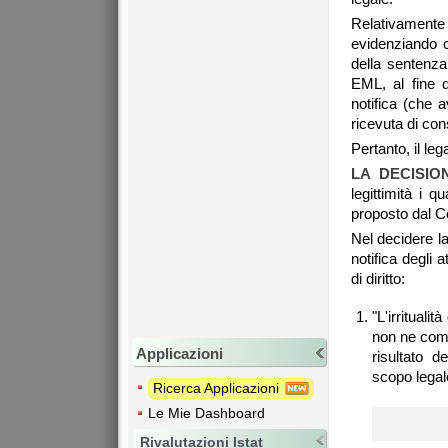
Relativamente 
evidenziando c
della sentenza
EML, al fine d
notifica (che 
ricevuta di co
Pertanto, il le
LA DECISIO
legittimità i q
proposto dal C
Nel decidere la 
notifica degli 
di diritto:
"L'irrituali
non ne comp
Applicazioni
risultato 
scopo legal
Ricerca Applicazioni
Le Mie Dashboard
Rivalutazioni Istat