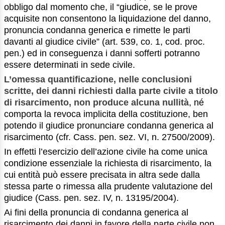
obbligo dal momento che, il “giudice, se le prove
acquisite non consentono la liquidazione del danno,
pronuncia condanna generica e rimette le parti
davanti al giudice civile” (art. 539, co. 1, cod. proc.
pen.) ed in conseguenza i danni sofferti potranno
essere determinati in sede civile.
L’omessa quantificazione, nelle conclusioni
scritte, dei danni richiesti dalla parte civile a titolo
di risarcimento, non produce alcuna nullità
, né
comporta la revoca implicita della costituzione, ben
potendo il giudice pronunciare condanna generica al
risarcimento (cfr. Cass. pen. sez. VI, n. 27500/2009).
In effetti l’esercizio dell’azione civile ha come unica
condizione essenziale la richiesta di risarcimento, la
cui entità può essere precisata in altra sede dalla
stessa parte o rimessa alla prudente valutazione del
giudice (Cass. pen. sez. IV, n. 13195/2004).
Ai fini della pronuncia di condanna generica al
risarcimento dei danni in favore della parte civile non