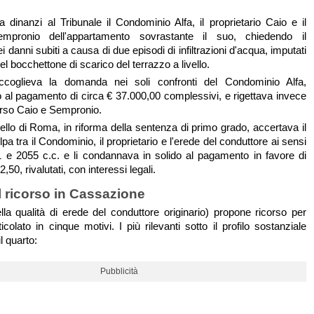
a dinanzi al Tribunale il Condominio Alfa, il proprietario Caio e il
empronio dell'appartamento sovrastante il suo, chiedendo il
i danni subiti a causa di due episodi di infiltrazioni d'acqua, imputati
del bocchettone di scarico del terrazzo a livello.
accoglieva la domanda nei soli confronti del Condominio Alfa,
al pagamento di circa € 37.000,00 complessivi, e rigettava invece
rso Caio e Sempronio.
ello di Roma, in riforma della sentenza di primo grado, accertava il
pa tra il Condominio, il proprietario e l'erede del conduttore ai sensi
51 e 2055 c.c. e li condannava in solido al pagamento in favore di
2,50, rivalutati, con interessi legali.
el ricorso in Cassazione
la qualità di erede del conduttore originario) propone ricorso per
colato in cinque motivi. I più rilevanti sotto il profilo sostanziale
il quarto:
Pubblicità