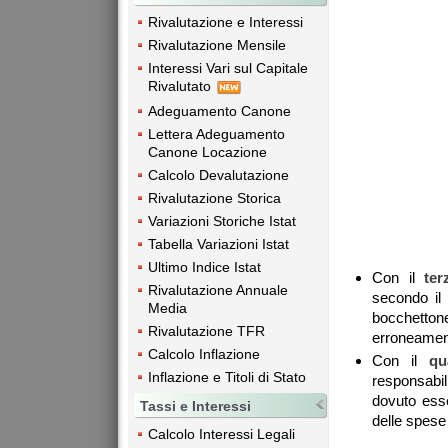
Rivalutazione e Interessi
Rivalutazione Mensile
Interessi Vari sul Capitale
Rivalutato
Adeguamento Canone
Lettera Adeguamento
Canone Locazione
Calcolo Devalutazione
Rivalutazione Storica
Variazioni Storiche Istat
Tabella Variazioni Istat
Ultimo Indice Istat
Con il
ter
Rivalutazione Annuale
secondo il 
Media
bocchettone
Rivalutazione TFR
erroneamente
Calcolo Inflazione
Con il
qu
Inflazione e Titoli di Stato
responsabi
dovuto esse
Tassi e Interessi
delle spese 
Calcolo Interessi Legali