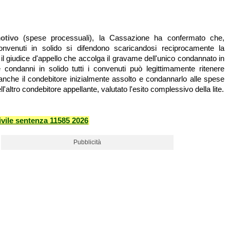
otivo
(spese processuali), la Cassazione ha confermato che,
nvenuti in solido si difendono scaricandosi reciprocamente la
 il giudice d'appello che accolga il gravame dell'unico condannato in
condanni in solido tutti i convenuti può legittimamente ritenere
che il condebitore inizialmente assolto e condannarlo alle spese
ll'altro condebitore appellante, valutato l'esito complessivo della lite.
vile sentenza 11585 2026
Pubblicità