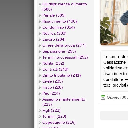
Giurisprudenza di merito
(588)
Penale (585)
Risarcimento (496)
Condominio (354)
Notifica (288)
Lavoro (284)
Onere della prova (277)
Separazione (253)
In tema di d
Termini processuali (252)
Cassazione 
Nullità (252)
solidarietà e
Contratti (249)
risarciment
Diritto tributario (241)
conduttore — 
Civile (233)
terzi previsti 
Fisco (228)
Pec (224)
Giovedi 30 
Assegno mantenimento
(223)
Figli (222)
Termini (220)
Opposizione (216)