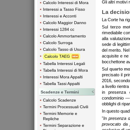
Gli altri motivi
Calcolo Interessi di Mora
Interessi a Tasso Fisso
La decisio
Interessi e Acconti
La Corte ha rige
Calcolo Maggior Danno
Sul
terzo mo
Interessi 1284 cc
rimediabile con
Calcolo Ammortamento
alla valutazio
Calcolo Surroga
sede di legitt
Calcolo Tasso di Usura
del merito. Nel
acquisite e ne
Calcolo TAEG
bocchettone ave
Tabella Interessi Legali
Sul
quarto mo
Tabella Interessi di Mora
precisato il pr
Interessi Mora Appalti
2016, secondo c
Tabella Tassi Appalti
a livello rient
in presenza d
Scadenze e Termini
condominio — a 
Calcolo Scadenze
obblighi di ripa
Termini Processuali Civili
In questo quadr
Termini Memorie e
"
In presenza d
Repliche
provocato da p
Termini Separazione e
esclusivo di un