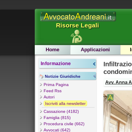
Risorse Legali
Home
Applicazioni
Infiltra
Informazione
condomini
Notizie Giuridiche
Avv. Anna 
Prima Pagina
Feed Rss
Autori
Iscriviti alla newsletter
Cassazione (4182)
Famiglia (815)
Procedura civile (662)
Avvocati (642)