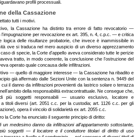
 riguardavano profili processuali.
ne della Cassazione
ttato tutti i motivi.
tivo
, la Cassazione ha distinto tra errore di fatto revocatorio —
 l'impugnazione per revocazione ex art. 395, n. 4, c.p.c. — e critica
ne logica delle risultanze probatorie, che invece è inammissibile in
imità ove si traduca nel mero auspicio di un diverso apprezzamento
 caso di specie, la Corte d'appello aveva considerato tutte le perizie
 aveva tratto, in modo coerente, la conclusione che l'ostruzione del
va operato quale concausa delle infiltrazioni.
tivo
— quello di maggiore interesse — la Cassazione ha ribadito e
incipio già affermato dalle Sezioni Unite con la sentenza n. 9449 del
ui il danno da infiltrazioni provenienti da lastrico solare o terrazza
ra nell'ambito della responsabilità extracontrattuale. Ne consegue che,
i più soggetti responsabili — usuario esclusivo, locatore e
titoli diversi (art. 2051 c.c. per la custodia; art. 1126 c.c. per gli
razione), opera il vincolo di solidarietà ex art. 2055 c.c.
o la Corte ha enunciato il seguente principio di diritto:
i un medesimo danno da infiltrazioni all'appartamento sottostante,
iù soggetti — il locatore e il conduttore titolari di diritto di uso
a terrazza a livello e il condominio — nel concorso di diversi titoli di