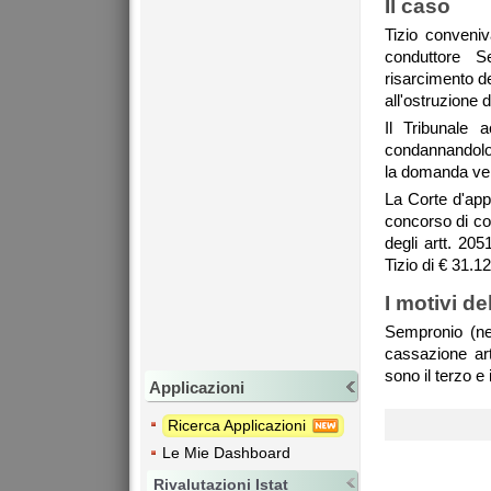
Il caso
Tizio conveniv
conduttore S
risarcimento de
all'ostruzione 
Il Tribunale 
condannandolo 
la domanda ve
La Corte d'app
concorso di col
degli artt. 20
Tizio di € 31.12
I motivi d
Sempronio (nel
cassazione arti
sono il terzo e 
Applicazioni
Ricerca Applicazioni
Le Mie Dashboard
Rivalutazioni Istat