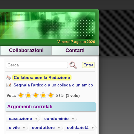
Venerdi 7 agosto 2026
Collaborazioni
Contatti
Entra
Collabora con la Redazione
Segnala
l'articolo a un collega o un amico
Vota:
5
/
5
(
1
voto
)
Argomenti correlati
cassazione
condominio
civile
conduttore
solidarietà