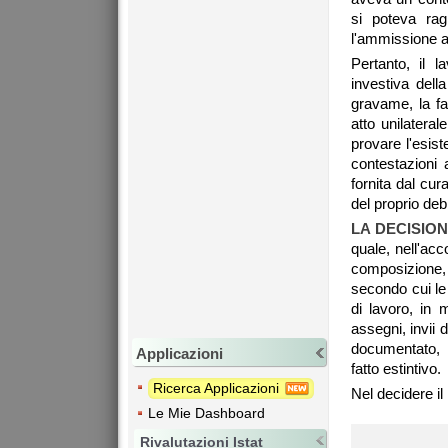
si poteva rag
l'ammissione al
Pertanto, il 
investiva dell
gravame, la fa
atto unilatera
provare l'esist
contestazioni
fornita dal cur
del proprio debi
LA DECISIO
quale, nell'acc
composizione, r
secondo cui le
di lavoro, in 
assegni, invii 
documentato, i
Applicazioni
fatto estintivo.
Ricerca Applicazioni
Nel decidere il
Le Mie Dashboard
Rivalutazioni Istat