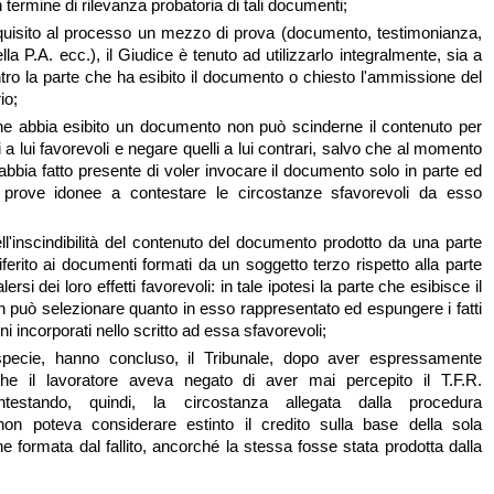
termine di rilevanza probatoria di tali documenti;
quisito al processo un mezzo di prova (documento, testimonianza,
lla P.A. ecc.), il Giudice è tenuto ad utilizzarlo integralmente, sia a
ntro la parte che ha esibito il documento o chiesto l'ammissione del
io;
che abbia esibito un documento non può scinderne il contenuto per
ti a lui favorevoli e negare quelli a lui contrari, salvo che al momento
 abbia fatto presente di voler invocare il documento solo in parte ed
 prove idonee a contestare le circostanze sfavorevoli da esso
dell'inscindibilità del contenuto del documento prodotto da una parte
iferito ai documenti formati da un soggetto terzo rispetto alla parte
rsi dei loro effetti favorevoli: in tale ipotesi la parte che esibisce il
può selezionare quanto in esso rappresentato ed espungere i fatti
ni incorporati nello scritto ad essa sfavorevoli;
pecie, hanno concluso, il Tribunale, dopo aver espressamente
che il lavoratore aveva negato di aver mai percepito il T.F.R.
ntestando, quindi, la circostanza allegata dalla procedura
non poteva considerare estinto il credito sulla base della sola
 formata dal fallito, ancorché la stessa fosse stata prodotta dalla