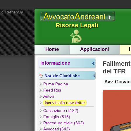
 di Refinery89
Risorse Legali
Home
Applicazioni
Fallimen
Informazione
del TFR
Notizie Giuridiche
Avv. Giovann
Prima Pagina
Feed Rss
Autori
Iscriviti alla newsletter
Cassazione (4182)
Famiglia (815)
Procedura civile (662)
Avvocati (642)