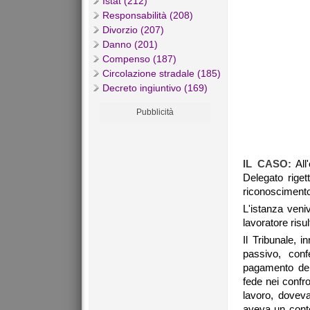
Istat (212)
Responsabilità (208)
Divorzio (207)
Danno (201)
Compenso (187)
Circolazione stradale (185)
Decreto ingiuntivo (169)
Pubblicità
IL CASO:
All'
Delegato riget
riconoscimento 
L'istanza veni
lavoratore risu
Il Tribunale, 
passivo, conf
pagamento del
fede nei confro
lavoro, dovev
aveva un cont