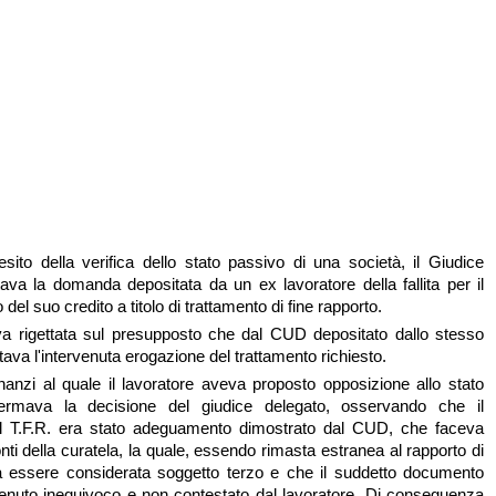
esito della verifica dello stato passivo di una società, il Giudice
tava la domanda depositata da un ex lavoratore della fallita per il
del suo credito a titolo di trattamento di fine rapporto.
va rigettata sul presupposto che dal CUD depositato dallo stesso
ltava l'intervenuta erogazione del trattamento richiesto.
innanzi al quale il lavoratore aveva proposto opposizione allo stato
ermava la decisione del giudice delegato, osservando che il
 T.F.R. era stato adeguamento dimostrato dal CUD, che faceva
nti della curatela, la quale, essendo rimasta estranea al rapporto di
a essere considerata soggetto terzo e che il suddetto documento
enuto inequivoco e non contestato dal lavoratore. Di conseguenza