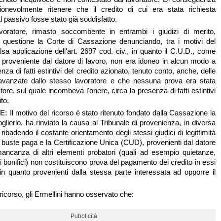
ionevolmente ritenere che il credito di cui era stata richiesta
 passivo fosse stato già soddisfatto.
lavoratore, rimasto soccombente in entrambi i giudizi di merito,
a questione la Corte di Cassazione denunciando, tra i motivi del
lsa applicazione dell'art. 2697 cod. civ., in quanto il C.U.D., come
le proveniente dal datore di lavoro, non era idoneo in alcun modo a
enza di fatti estintivi del credito azionato, tenuto conto, anche, delle
 avanzate dallo stesso lavoratore e che nessuna prova era stata
atore, sul quale incombeva l'onere, circa la presenza di fatti estintivi
to.
NE:
Il motivo del ricorso è stato ritenuto fondato dalla Cassazione la
oglierlo, ha rinviato la causa al Tribunale di provenienza, in diversa
ibadendo il costante orientamento degli stessi giudici di legittimità
 buste paga e la Certificazione Unica (CUD), provenienti dal datore
mancanza di altri elementi probatori (quali ad esempio quietanze,
di bonifici) non costituiscono prova del pagamento del credito in essi
n quanto provenienti dalla stessa parte interessata ad opporre il
 ricorso, gli Ermellini hanno osservato che:
Pubblicità