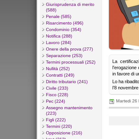
Giurisprudenza di merito
(588)
Penale (585)
Risarcimento (496)
Condominio (354)
Notifica (288)
Lavoro (284)
Onere della prova (277)
Separazione (253)
La certific
Termini processuali (252)
l’erogazione 
Nullità (252)
in favore di 
Contratti (249)
Lo ha ribadit
Diritto tributario (241)
l’8 novembre
Civile (233)
Fisco (228)
Martedi 26
Pec (224)
Assegno mantenimento
(223)
Figli (222)
Termini (220)
Opposizione (216)