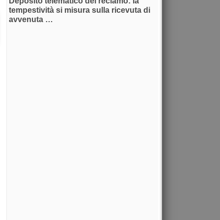
Deposito telematico del reclamo: la
tempestività si misura sulla ricevuta di
avvenuta …