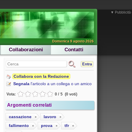
▼ Pubblicità 
Domenica 9 agosto 2026
Collaborazioni
Contatti
Entra
Collabora con la Redazione
Segnala
l'articolo a un collega o un amico
Vota:
0
/
5
(
0
voti
)
Argomenti correlati
cassazione
lavoro
fallimento
prova
tfr