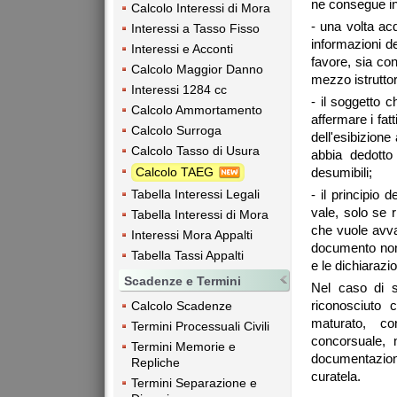
ne consegue in 
Calcolo Interessi di Mora
- una volta ac
Interessi a Tasso Fisso
informazioni de
Interessi e Acconti
favore, sia co
Calcolo Maggior Danno
mezzo istruttor
Interessi 1284 cc
- il soggetto 
Calcolo Ammortamento
affermare i fat
Calcolo Surroga
dell'esibizione
Calcolo Tasso di Usura
abbia dedotto
Calcolo TAEG
desumibili;
Tabella Interessi Legali
- il principio 
vale, solo se r
Tabella Interessi di Mora
che vuole avvale
Interessi Mora Appalti
documento non 
Tabella Tassi Appalti
e le dichiarazio
Scadenze e Termini
Nel caso di s
riconosciuto 
Calcolo Scadenze
maturato, co
Termini Processuali Civili
concorsuale, 
Termini Memorie e
documentazione
Repliche
curatela.
Termini Separazione e