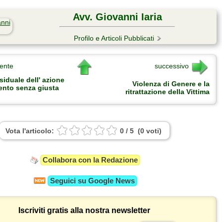
Avv. Giovanni Iaria
Profilo e Articoli Pubblicati
ente
successivo
siduale dell' azione
Violenza di Genere e la
mento senza giusta
ritrattazione della Vittima
Vota l'articolo:
0
/
5
(
0
voti
)
Collabora con la Redazione
Seguici su
Google News
Iscriviti gratis alla nostra newsletter