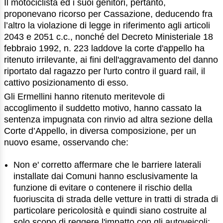
Il motociclista ed i suoi genitori, pertanto,
proponevano ricorso per Cassazione, deducendo fra
l’altro la violazione di legge in riferimento agli articoli
2043 e 2051 c.c., nonché del Decreto Ministeriale 18
febbraio 1992, n. 223 laddove la corte d'appello ha
ritenuto irrilevante, ai fini dell'aggravamento del danno
riportato dal ragazzo per l'urto contro il guard rail, il
cattivo posizionamento di esso.
Gli Ermellini hanno ritenuto meritevole di
accoglimento il suddetto motivo, hanno cassato la
sentenza impugnata con rinvio ad altra sezione della
Corte d’Appello, in diversa composizione, per un
nuovo esame, osservando che:
Non e' corretto affermare che le barriere laterali
installate dai Comuni hanno esclusivamente la
funzione di evitare o contenere il rischio della
fuoriuscita di strada delle vetture in tratti di strada di
particolare pericolosità e quindi siano costruite al
solo scopo di reggere l'impatto con gli autoveicoli;