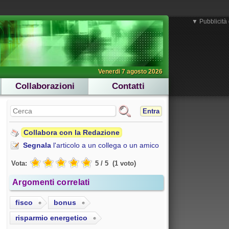
▼ Pubblicità 
Venerdi 7 agosto 2026
Collaborazioni
Contatti
Entra
Collabora con la Redazione
Segnala
l'articolo a un collega o un amico
Vota:
5
/
5
(
1
voto
)
Argomenti correlati
fisco
bonus
risparmio energetico