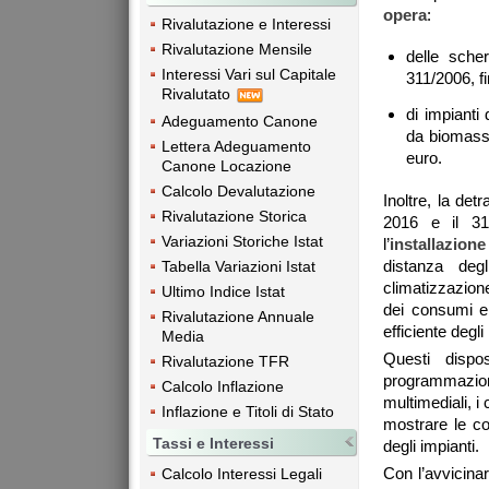
opera
:
Rivalutazione e Interessi
Rivalutazione Mensile
delle scher
Interessi Vari sul Capitale
311/2006, f
Rivalutato
di impianti 
Adeguamento Canone
da biomasse
Lettera Adeguamento
euro.
Canone Locazione
Calcolo Devalutazione
Inoltre, la det
Rivalutazione Storica
2016 e il 31
Variazioni Storiche Istat
l’
installazion
distanza deg
Tabella Variazioni Istat
climatizzazion
Ultimo Indice Istat
dei consumi en
Rivalutazione Annuale
efficiente degli
Media
Questi dispo
Rivalutazione TFR
programmazione
Calcolo Inflazione
multimediali, i
Inflazione e Titoli di Stato
mostrare le co
Tassi e Interessi
degli impianti.
Con l’avvicinar
Calcolo Interessi Legali