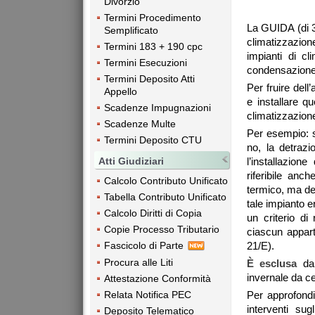
Divorzio
Termini Procedimento
La GUIDA (di 34
Semplificato
climatizzazio
Termini 183 + 190 cpc
impianti di cl
Termini Esecuzioni
condensazione 
Termini Deposito Atti
Per fruire dell
Appello
e installare qu
Scadenze Impugnazioni
climatizzazion
Scadenze Multe
Per esempio: s
Termini Deposito CTU
no, la detraz
Atti Giudiziari
l’installazion
riferibile anc
Calcolo Contributo Unificato
termico, ma dev
Tabella Contributo Unificato
tale impianto e
Calcolo Diritti di Copia
un criterio di 
Copie Processo Tributario
ciascun appart
Fascicolo di Parte
21/E).
Procura alle Liti
È esclusa
dal
invernale da ce
Attestazione Conformità
Relata Notifica PEC
Per approfondir
interventi sugl
Deposito Telematico