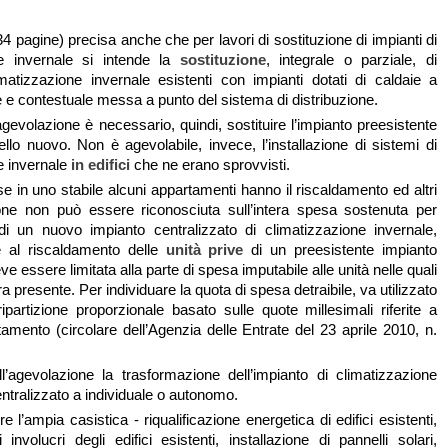
 pagine) precisa anche che per lavori di sostituzione di impianti di
ne invernale si intende la
sostituzione
, integrale o parziale, di
imatizzazione invernale esistenti con impianti dotati di caldaie a
e contestuale messa a punto del sistema di distribuzione.
’agevolazione è necessario, quindi, sostituire l’impianto preesistente
ello nuovo. Non è agevolabile, invece, l’installazione di sistemi di
e invernale
in edifici
che ne erano sprovvisti.
e in uno stabile alcuni appartamenti hanno il riscaldamento ed altri
ione non può essere riconosciuta sull’intera spesa sostenuta per
e di un nuovo impianto centralizzato di climatizzazione invernale,
he al riscaldamento delle
unità prive
di un preesistente impianto
e essere limitata alla parte di spesa imputabile alle unità nelle quali
ra presente. Per individuare la quota di spesa detraibile, va utilizzato
ripartizione proporzionale basato sulle quote millesimali riferite a
amento (circolare dell’Agenzia delle Entrate del 23 aprile 2010, n.
l’agevolazione la trasformazione dell’impianto di climatizzazione
ntralizzato a individuale o autonomo.
e l’ampia casistica - riqualificazione energetica di edifici esistenti,
i involucri degli edifici esistenti, installazione di pannelli solari,