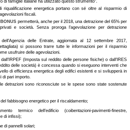
di famiglie italiane ha utilizzato questo strumento”.
 di riqualificazione energetica portano con sé oltre al risparmio di
gevolazioni fiscali.
l
BONUS
permetterà, anche per il 2018, una detrazione del 65% per
i privati e società. Senza proroga l’agevolazione per detrazione
.
dell’Agenzia delle Entrate, aggiornata al 12 settembre 2017,
ttagliata) si possono trarre tutte le informazioni per il risparmio
ome usufruire delle agevolazioni.
dall’IRPEF (Imposta sul reddito delle persone fisiche) o dall’IRES
eddito delle società) è concessa quando si eseguono interventi che
vello di efficienza energetica degli edifici esistenti e si svilupperà in
i
di pari importo.
, le detrazioni sono riconosciute se le spese sono state sostenute
 del fabbisogno energetico per il riscaldamento;
amento termico dell’edificio (coibentazioni-pavimenti-finestre,
di infissi);
ne di pannelli solari;