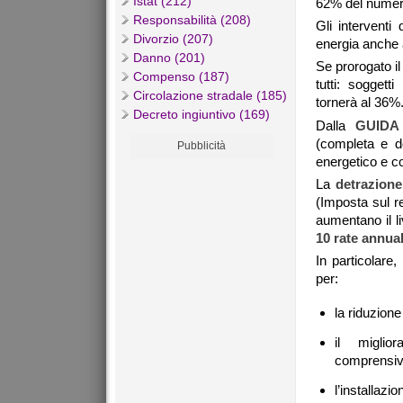
Istat (212)
62% del numero 
Responsabilità (208)
Gli interventi
Divorzio (207)
energia anche a
Danno (201)
Se prorogato i
Compenso (187)
tutti: soggett
Circolazione stradale (185)
tornerà al 36%
Decreto ingiuntivo (169)
Dalla
GUIDA
(completa e de
Pubblicità
energetico e c
La
detrazione
(Imposta sul r
aumentano il li
10 rate annual
In particolare
per:
la riduzione
il miglior
comprensive 
l’installazio