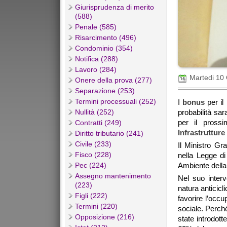
Giurisprudenza di merito
(588)
Penale (585)
Risarcimento (496)
Condominio (354)
Notifica (288)
Lavoro (284)
Martedi 10
Onere della prova (277)
Separazione (253)
Termini processuali (252)
I
bonus
per il
Nullità (252)
probabilità sa
per il pross
Contratti (249)
Infrastrutture
Diritto tributario (241)
Civile (233)
Il Ministro Gr
Fisco (228)
nella Legge d
Pec (224)
Ambiente della
Assegno mantenimento
Nel suo interv
(223)
natura anticicl
Figli (222)
favorire l’oc
Termini (220)
sociale. Perché
Opposizione (216)
state introdott