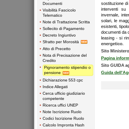
sostituzione di
Documenti
interventi su 
Visibilità Fascicolo
invernale, inte
Telematico
solari, le magg
Note di Trattazione Scritta
esistenti, tipo
Sollecito di Pagamento
documenti da c
Decreto Ingiuntivo
leasing - si rin
Sfratto per Morosità
energetico
.
Atto di Precetto
Sito Ministero
Nota di Precisazione del
Pagina inform
Credito
Sito GUIDA age
Pignoramento stipendio o
Guida dell'Ag
pensione
Dichiarazione 553 cpc
Indice Allegati
Cerca ufficio giudiziario
competente
Ricerca uffici UNEP
Note Iscrizione Ruolo
Codici Iscrizione Ruolo
Calcolo Impronta Hash