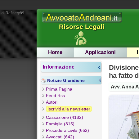
 di Refinery89
Risorse Legali
Home
Applicazioni
Divisione
Informazione
ha fatto 
Notizie Giuridiche
Avv. Anna 
Prima Pagina
Feed Rss
Autori
Iscriviti alla newsletter
Cassazione (4182)
Famiglia (815)
Procedura civile (662)
Avvocati (642)