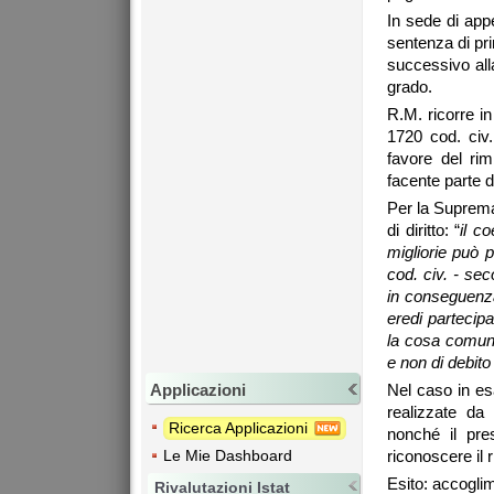
In sede di appe
sentenza di pr
successivo all
grado.
R.M. ricorre i
1720 cod. civ
favore del rim
facente parte d
Per la Suprema 
di diritto: “
il c
migliorie può p
cod. civ. - sec
in conseguenza 
eredi partecipa
la cosa comune,
e non di debito 
Applicazioni
Nel caso in es
realizzate da
Ricerca Applicazioni
nonché il pre
Le Mie Dashboard
riconoscere il 
Esito: accoglim
Rivalutazioni Istat