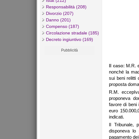
Istat (212)
Responsabilità (208)
Divorzio (207)
Danno (201)
Compenso (187)
Circolazione stradale (185)
Decreto ingiuntivo (169)
Pubblicità
Il caso:
M.R. e
nonché la mad
sui beni relit
proposta domand
R.M. eccepIva
proponeva dom
favore di beni
euro 150.000,0
indicati.
Il Tribunale,
disponeva lo 
pagamento dei f