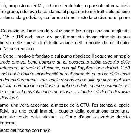
llo, proposto da R.M., la Corte territoriale, in parziale riforma della
imo grado, riduceva la condanna al pagamento dei frutti solo periodo
a domanda giudiziale, confermando nel resto la decisione di primo
n Cassazione, lamentando violazione e falsa applicazione degli artt.
., 115 e 116 cod. proc. civ per il mancato riconoscimento in suo
borso delle spese di ristrutturazione dell'immobile da lui abitato,
ell'asse ereditario.
Corte il motivo è fondato e sul punto ribadisce il seguente principio
oerede che sul bene comune da lui posseduto abbia eseguito delle
retendere, in sede di divisione, non già l'applicazione dell'art. 1150
ondo cui è dovuta un'indennità pari all'aumento di valore della cosa
dei miglioramenti - ma, quale mandatario o utile gestore degli altri
nti alla comunione ereditaria, il rimborso delle spese sostenute per
 esclusa la rivalutazione monetaria, trattandosi di debito di valuta
di valore”.
ame, una volta accertato, a mezzo della CTU, l'esistenza di opere
 R.M. su uno degli immobili oggetto della comunione ereditaria,
sumibile costo delle stesse, la Corte d'appello avrebbe dovuto
rimborso.
ento del ricorso con rinvio