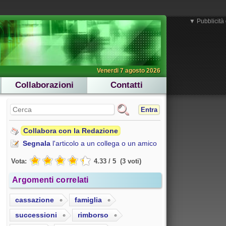
▼ Pubblicità 
Venerdi 7 agosto 2026
Collaborazioni
Contatti
Entra
Collabora con la Redazione
Segnala
l'articolo a un collega o un amico
Vota:
4.33
/
5
(
3
voti
)
Argomenti correlati
cassazione
famiglia
successioni
rimborso