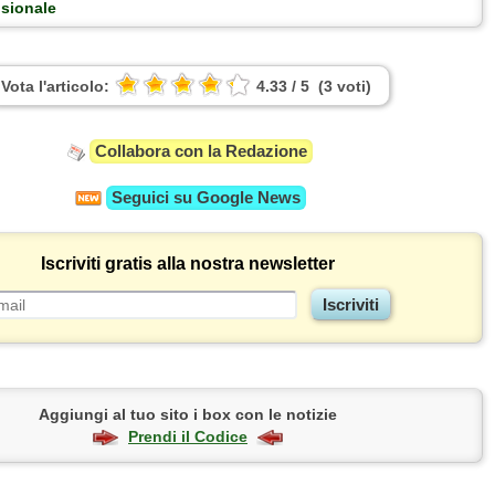
usionale
Vota l'articolo:
4.33
/
5
(
3
voti
)
Collabora con la Redazione
Seguici su
Google News
Iscriviti gratis alla nostra newsletter
Aggiungi al tuo sito i box con le notizie
Prendi il Codice