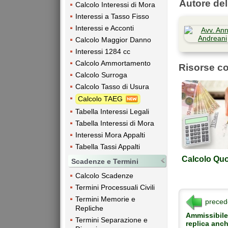
Autore dell
Calcolo Interessi di Mora
Interessi a Tasso Fisso
Interessi e Acconti
Calcolo Maggior Danno
Interessi 1284 cc
Calcolo Ammortamento
Risorse co
Calcolo Surroga
Calcolo Tasso di Usura
Calcolo TAEG
Tabella Interessi Legali
Tabella Interessi di Mora
Interessi Mora Appalti
Tabella Tassi Appalti
Calcolo Quo
Scadenze e Termini
Calcolo Scadenze
Termini Processuali Civili
Termini Memorie e
preced
Repliche
Ammissibile
Termini Separazione e
replica anch