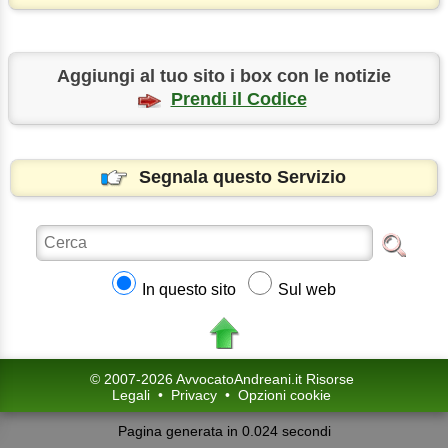
Aggiungi al tuo sito i box con le notizie
Prendi il Codice
Segnala questo Servizio
In questo sito
Sul web
© 2007-2026 AvvocatoAndreani.it Risorse
Legali
•
Privacy
•
Opzioni cookie
Pagina generata in 0.024 secondi