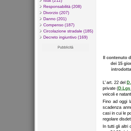
Istat (212)
Responsabilità (208)
Divorzio (207)
Danno (201)
Compenso (187)
Circolazione stradale (185)
Decreto ingiuntivo (169)
Pubblicità
Il contenuto d
dei 15 gio
introdott
L’ art. 22 del
D.
private (
D.Lgs
veicoli e natant
Fino ad oggi la
scadenza annual
casi in cui le 
regolare disdet
In tutti gli altr