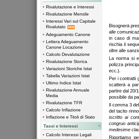
Rivalutazione e Interessi
Rivalutazione Mensile
Interessi Vari sul Capitale
Bisognerà pres
Rivalutato
alle comunicaz
Adeguamento Canone
in caso di ma
Lettera Adeguamento
rischia il
seque
Canone Locazione
oltre alle sanz
Calcolo Devalutazione
La norma si est
Rivalutazione Storica
polizza princip
Variazioni Storiche Istat
ecc.).
Tabella Variazioni Istat
Per i contratti 
Ultimo Indice Istat
scatterà a par
Rivalutazione Annuale
partire dal 20/
Media
possibile da p
Rivalutazione TFR
Il comma 3 dell
Calcolo Inflazione
del tacito rinn
Inflazione e Titoli di Stato
iscritto ai con
congruo antici
Tassi e Interessi
medesime clauso
Calcolo Interessi Legali
Riportiamo per