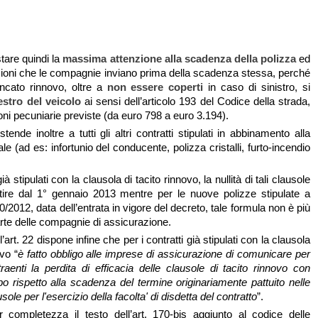
tare quindi la
massima attenzione alla scadenza della polizza
ed
ioni che le compagnie inviano prima della scadenza stessa, perché
ncato rinnovo, oltre a
non essere coperti
in caso di sinistro, si
stro del veicolo
ai sensi dell’articolo 193 del Codice della strada,
ioni pecuniarie previste (da euro 798 a euro 3.194).
ende inoltre a tutti gli altri contratti stipulati in abbinamento alla
ale (ad es: infortunio del conducente, polizza cristalli, furto-incendio
già stipulati con la clausola di tacito rinnovo, la nullità di tali clausole
tire dal 1° gennaio 2013 mentre per le nuove polizze stipulate a
10/2012, data dell’entrata in vigore del decreto, tale formula non è più
arte delle compagnie di assicurazione.
’art. 22 dispone infine che per i contratti già stipulati con la clausola
ovo “
è fatto obbligo alle imprese di assicurazione di comunicare per
traenti la perdita di efficacia delle clausole di tacito rinnovo con
po rispetto alla scadenza del termine originariamente pattuito nelle
le per l'esercizio della facolta' di disdetta del contratto
”.
 completezza il testo dell’art. 170-bis aggiunto al codice delle