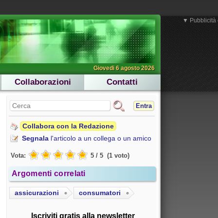
▼ Pubblicità 
Giovedi 6 agosto 2026
Collaborazioni
Contatti
Entra
Collabora con la Redazione
Segnala
l'articolo a un collega o un amico
Vota:
5
/
5
(
1
voto
)
Argomenti correlati
assicurazioni
consumatori
Iscriviti gratis alla newsletter