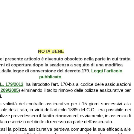
NOTA BENE
el presente articolo è divenuto obsoleto nella parte in cui tratta
rni di copertura dopo la scadenza a seguito di una modifica
a dalla legge di conversione del decreto 179.
Leggi l'articolo
pubblicato
.
L. 179/2012
, ha introdotto l’art. 170-bis al codice delle assicurazioni
 209/2005
) eliminando il tacito rinnovo delle polizze assicurative per
i.
 validità del contratto assicurativo per i 15 giorni successivi alla
e della rata, in virtù dell’articolo 1899 del C.C., era possibile nei
polizze prevedessero il
tacito rinnovo
ed, ovviamente, in assenza di
ta o esercizio del diritto di recesso da parte dell’assicurato.
i casi
la polizza assicurativa perdeva comunque la sua efficacia alle