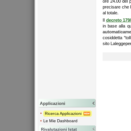
ore 24.00 del p
precisare che l
al totale.
Il
decreto 179
in base alla 
automaticame
cosiddetta “tol
sito Laleggepert
Applicazioni
Ricerca Applicazioni
Le Mie Dashboard
Rivalutazioni Istat