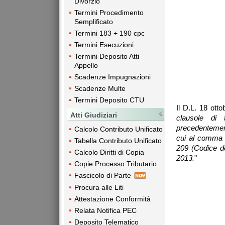
Divorzio
Termini Procedimento
Semplificato
Termini 183 + 190 cpc
Termini Esecuzioni
Termini Deposito Atti
Appello
Scadenze Impugnazioni
Scadenze Multe
Termini Deposito CTU
Il D.L. 18 ott
Atti Giudiziari
clausole di t
precedentemente
Calcolo Contributo Unificato
cui al comma 3
Tabella Contributo Unificato
209 (Codice de
Calcolo Diritti di Copia
2013.
"
Copie Processo Tributario
Fascicolo di Parte
Procura alle Liti
Attestazione Conformità
Relata Notifica PEC
Deposito Telematico