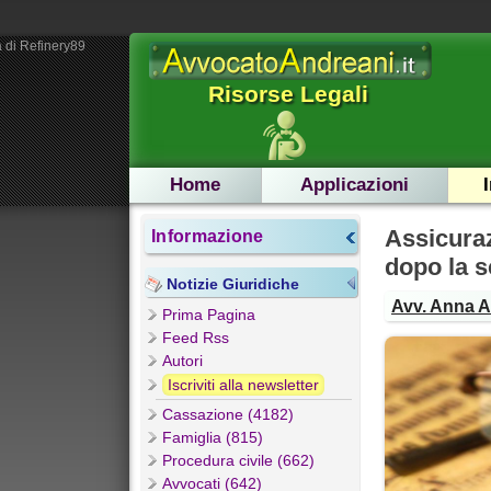
 di Refinery89
Risorse Legali
Home
Applicazioni
Assicuraz
Informazione
dopo la 
Notizie Giuridiche
Avv. Anna 
Prima Pagina
Feed Rss
Autori
Iscriviti alla newsletter
Cassazione (4182)
Famiglia (815)
Procedura civile (662)
Avvocati (642)