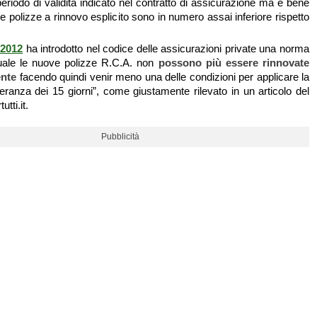
eriodo di validità indicato nel contratto di assicurazione ma è bene
e polizze a rinnovo esplicito sono in numero assai inferiore rispetto
/2012
ha introdotto nel codice delle assicurazioni private una norma
quale le nuove polizze R.C.A. non
possono più essere rinnovate
nte
facendo quindi venir meno una delle condizioni per applicare la
leranza dei 15 giorni”, come giustamente rilevato in un articolo del
utti.it.
Pubblicità