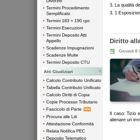
Divorzio
3. La qualità d
Termini Procedimento
3. 1 Esposizion
Semplificato
Termini 183 + 190 cpc
Termini Esecuzioni
Termini Deposito Atti
Diritto al
Appello
Scadenze Impugnazioni
Giovedi 8 
Scadenze Multe
Termini Deposito CTU
Atti Giudiziari
Calcolo Contributo Unificato
Tabella Contributo Unificato
Calcolo Diritti di Copia
Copie Processo Tributario
Fascicolo di Parte
Il caso: Tizio 
Procura alle Liti
alienare un immo
Attestazione Conformità
Relata Notifica PEC
Deposito Telematico