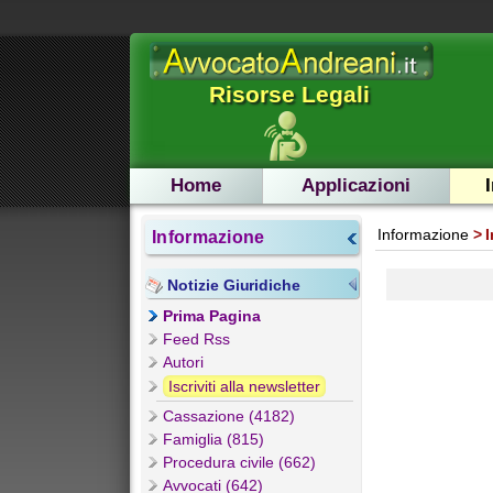
Risorse Legali
Home
Applicazioni
Informazione
I
Informazione
Notizie Giuridiche
Prima Pagina
Feed Rss
Autori
Iscriviti alla newsletter
Cassazione (4182)
Famiglia (815)
Procedura civile (662)
Avvocati (642)