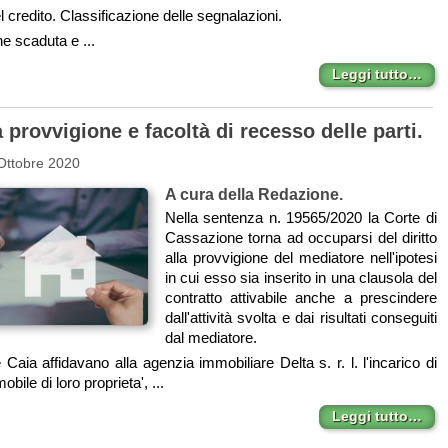
el credito. Classificazione delle segnalazioni.
e scaduta e ...
Leggi tutto…
la provvigione e facoltà di recesso delle parti.
Ottobre 2020
A cura della Redazione.
Nella sentenza n. 19565/2020 la Corte di
Cassazione torna ad occuparsi del diritto
alla provvigione del mediatore nell'ipotesi
in cui esso sia inserito in una clausola del
contratto attivabile anche a prescindere
dall'attività svolta e dai risultati conseguiti
dal mediatore.
e Caia affidavano alla agenzia immobiliare Delta s. r. l. l'incarico di
bile di loro proprieta', ...
Leggi tutto…