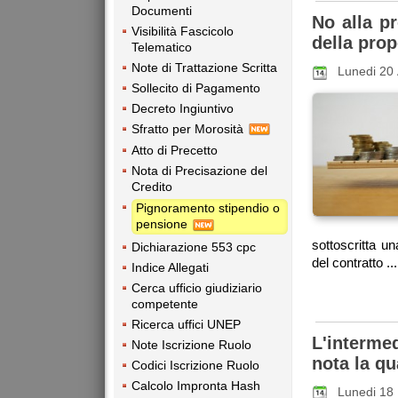
Documenti
No alla p
Visibilità Fascicolo
della prop
Telematico
Note di Trattazione Scritta
Lunedi 20 
Sollecito di Pagamento
Decreto Ingiuntivo
Sfratto per Morosità
Atto di Precetto
Nota di Precisazione del
Credito
Pignoramento stipendio o
pensione
sottoscritta u
Dichiarazione 553 cpc
del contratto ...
Indice Allegati
Cerca ufficio giudiziario
competente
Ricerca uffici UNEP
L'interme
Note Iscrizione Ruolo
nota la qua
Codici Iscrizione Ruolo
Calcolo Impronta Hash
Lunedi 18