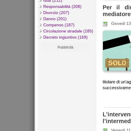
Istat (212)
Responsabilità (208)
Per il di
Divorzio (207)
mediatore 
Danno (201)
Giovedi 1
Compenso (187)
Circolazione stradale (185)
Decreto ingiuntivo (169)
Pubblicità
titolare di un'
successivamente
L'inter
l'intermed
Venerdi 1