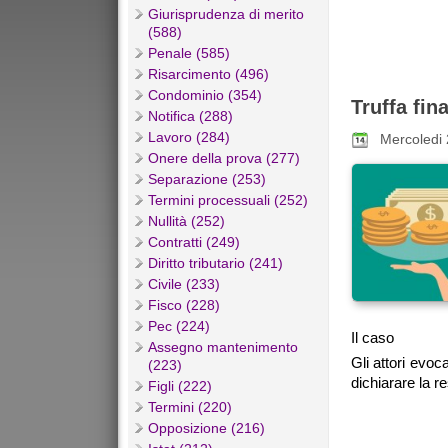
Giurisprudenza di merito
(588)
Penale (585)
Risarcimento (496)
Condominio (354)
Truffa fin
Notifica (288)
Lavoro (284)
Mercoledi
Onere della prova (277)
Separazione (253)
Termini processuali (252)
Nullità (252)
Contratti (249)
Diritto tributario (241)
Civile (233)
Fisco (228)
Pec (224)
Il caso
Assegno mantenimento
Gli attori evoc
(223)
dichiarare la re
Figli (222)
Termini (220)
Opposizione (216)