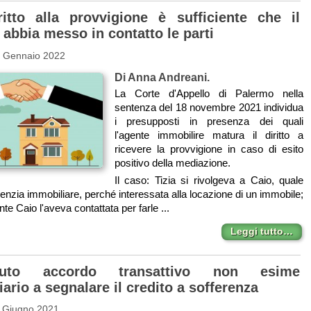
ritto alla provvigione è sufficiente che il
abbia messo in contatto le parti
3 Gennaio 2022
Di Anna Andreani.
La Corte d'Appello di Palermo nella
sentenza del 18 novembre 2021 individua
i presupposti in presenza dei quali
l'agente immobilire matura il diritto a
ricevere la provvigione in caso di esito
positivo della mediazione.
Il caso: Tizia si rivolgeva a Caio, quale
agenzia immobiliare, perché interessata alla locazione di un immobile;
 Caio l'aveva contattata per farle ...
Leggi tutto…
venuto accordo transattivo non esime
iario a segnalare il credito a sofferenza
1 Giugno 2021