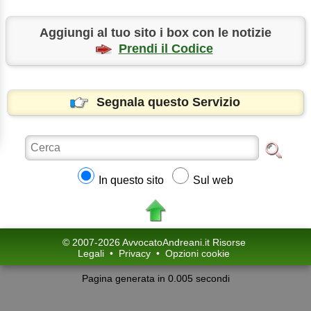
Aggiungi al tuo sito i box con le notizie
Prendi il Codice
Segnala questo Servizio
In questo sito
Sul web
© 2007-2026 AvvocatoAndreani.it Risorse
Legali
•
Privacy
•
Opzioni cookie
Pagina generata in 0.005 secondi