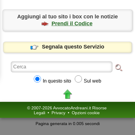
Aggiungi al tuo sito i box con le notizie
Prendi il Codice
Segnala questo Servizio
In questo sito
Sul web
© 2007-2026 AvvocatoAndreani.it Risorse
Legali
•
Privacy
•
Opzioni cookie
Pagina generata in 0.005 secondi